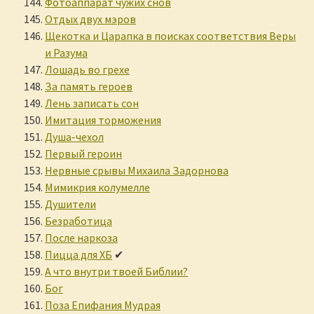
Фотоаппарат чужих снов
Отдых двух мэров
Щекотка и Царапка в поисках соответствия Веры
и Разума
Лошадь во грехе
За память героев
Лень записать сон
Имитация торможения
Душа-чехол
Первый героин
Нервные срывы Михаила Задорнова
Мимикрия колумелле
Душители
Безработица
После наркоза
Пицца для ХБ
✔
А что внутри твоей Библии?
Бог
Поза Епифания Мудрая