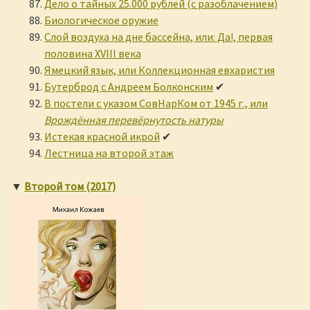
Дело о тайных 25.000 рублей (с разоблачением)
Биологическое оружие
Слой воздуха на дне бассейна, или: Да!, первая
половина XVIII века
Ямецкий язык, или Коллекционная евхаристия
Бутерброд с Андреем Болконским
✔
В постели с указом СовНарКом от 1945 г., или
Врождённая перевёрнутость натуры
Истекая красной икрой
✔
Лестница на второй этаж
▼
Второй том (2017)