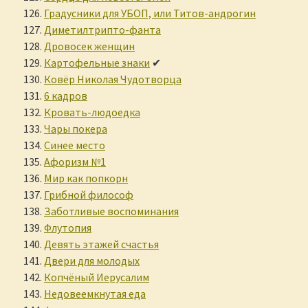
Градусники для УБОП, или Титов-андрогин
Диметилтрипто-фанта
Дровосек женщин
Картофельные знаки
✔
Ковёр Николая Чудотворца
6 кадров
Кровать-людоедка
Чары покера
Синее место
Афоризм №1
Мир как попкорн
Грибной философ
Заботливые воспоминания
Флутопия
Девять этажей счастья
Двери для молодых
Копчёный Иерусалим
Недовеемкнутая еда