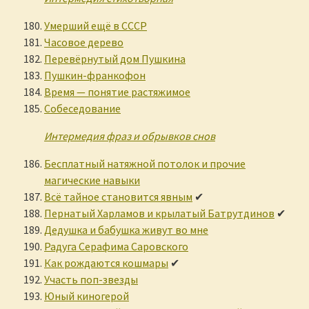
Умерший ещё в СССР
Часовое дерево
Перевёрнутый дом Пушкина
Пушкин-франкофон
Время — понятие растяжимое
Собеседование
Интермедия фраз и обрывков снов
Бесплатный натяжной потолок и прочие
магические навыки
Всё тайное становится явным
✔
Пернатый Харламов и крылатый Батрутдинов
✔
Дедушка и бабушка живут во мне
Радуга Серафима Саровского
Как рождаются кошмары
✔
Участь поп-звезды
Юный киногерой