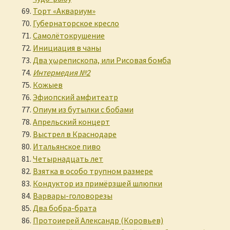
Торт «Аквариум»
Губернаторское кресло
Самолётокрушение
Инициация в чаны
Два χωρепископа, или Рисовая бомба
Интермедия №2
Кожыев
Эфиопский амфитеатр
Опиум из бутылки с бобами
Апрельский концерт
Выстрел в Краснодаре
Итальянское пиво
Четырнадцать лет
Взятка в особо трупном размере
Кондуктор из примёрзшей шлюпки
Варвары-головорезы
Два бобра-брата
Протоиерей Александр (Коровьев)