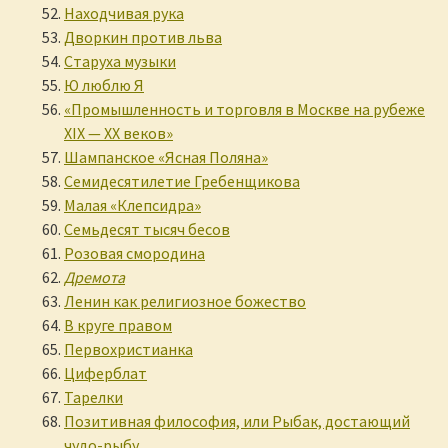
Находчивая рука
Дворкин против льва
Старуха музыки
Ю люблю Я
«Промышленность и торговля в Москве на рубеже
XIX — XX веков»
Шампанское «Ясная Поляна»
Семидесятилетие Гребенщикова
Малая «Клепсидра»
Семьдесят тысяч бесов
Розовая смородина
Дремота
Ленин как религиозное божество
В круге правом
Первохристианка
Циферблат
Тарелки
Позитивная философия, или Рыбак, достающий
чудо-рыбу