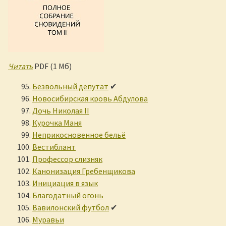
Читать
PDF (1 Мб)
Безвольный депутат
✔
Новосибирская кровь Абдулова
Дочь Николая II
Курочка Маня
Неприкосновенное бельё
Вестиблант
Профессор слизняк
Канонизация Гребенщикова
Инициация в язык
Благодатный огонь
Вавилонский футбол
✔
Муравьи