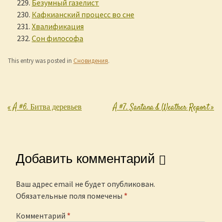
Безумный газелист
Кафкианский процесс во сне
Хвалификация
Сон философа
This entry was posted in
Сновидения
.
«
Å #6. Битва деревьев
Å #7. Santana & Weather Report
»
Post navigation
Добавить комментарий
Ваш адрес email не будет опубликован.
Обязательные поля помечены
*
Комментарий
*