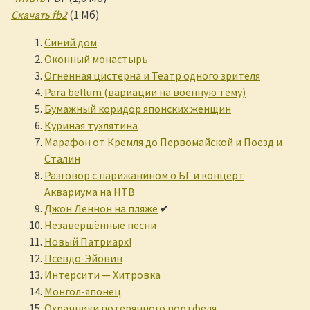
Скачать fb2
(1 Мб)
Синий дом
Оконный монастырь
Огненная цистерна и Театр одного зрителя
Para bellum (вариации на военную тему)
Бумажный коридор японских женщин
Куриная тухлятина
Марафон от Кремля до Первомайской и Поезд и
Сталин
Разговор с парижанином о БГ и концерт
Аквариума на НТВ
Джон Леннон на пляже
✔
Незавершённые песни
Новый Патриарх!
Псевдо-Эйовин
Интерсити — Хитровка
Монгол-японец
Охранники потерянного портфеля