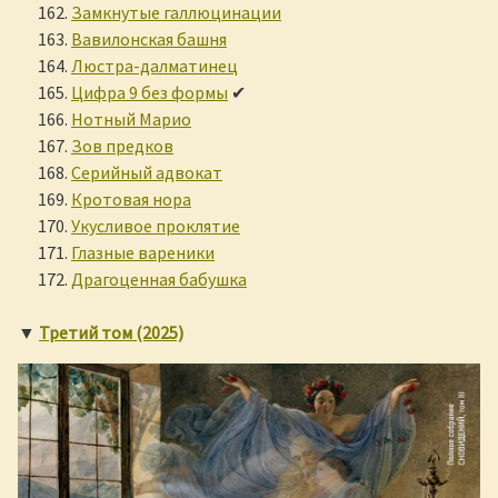
Замкнутые галлюцинации
Вавилонская башня
Люстра-далматинец
Цифра 9 без формы
✔
Нотный Марио
Зов предков
Серийный адвокат
Кротовая нора
Укусливое проклятие
Глазные вареники
Драгоценная бабушка
▼
Третий том (2025)