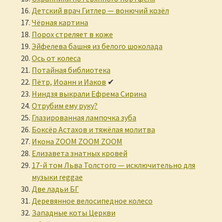
Детский врач Гитлер — вонючий козёл
Чёрная картина
Порох стреляет в коже
Эйфелева башня из белого шоколада
Ось от колеса
Потайная библиотека
Пётр, Иоанн и Иаков
✔
Ниндзя выкрали Ефрема Сирина
Отрубим ему руку?
Глазированная лампочка зуба
Боксёр Астахов и тяжёлая молитва
Икона ZOOM ZOOM ZOOM
Елизавета знатных кровей
17-й том Льва Толстого — исключительно для
музыки reggae
Две ладьи БГ
Деревянное велосипедное колесо
Западные коты Церкви