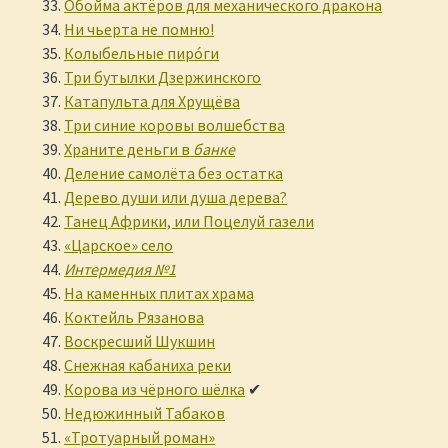
Обойма актёров для механического дракона
Ни чьерта не помню!
Колыбельные пирóги
Три бутылки Дзержинского
Катапульта для Хрущёва
Три синие коровы волшебства
Храните деньги в
банке
Деление самолёта без остатка
Дерево души или душа дерева?
Танец Африки, или Поцелуй газели
«Царское» село
Интермедия №1
На каменных плитах храма
Коктейль Рязанова
Воскресший Шукшин
Снежная кабаниха реки
Корова из чёрного шёлка
✔
Недюжинный Табаков
«Тротуарный роман»