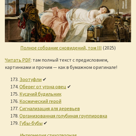
Полное собрание сновидений, том III
(2025)
Читать PDF
: там полный текст с предисловием,
картинками и прочим — как в бумажном оригинале!
Зоотуфли
✔
Оберег от угона овец
✔
Кусачий будильник
Космический герой
Сигнализация для деревьев
Организованная голубиная группировка
Губы-бубы
✔
Интермедия стихотворная