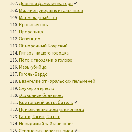
Девичья фамилия матери
✔
Миллион умерших итальянцев
Мармеладный сон
Кровавая нога
Пророчица
Освенцим
Обморочный Боярский
Гитары нашего городка
Пётр с гвоздями в голове
Мазь-убийца
Гоголь-Бардо
Евангелие от «Уральских пельменей»
Снукер за кресло
«Соврание большое»
Британский истребитель
✔
Приключения обездвиженного
Гагов, Гагин, Гагьев
Невидимый чай и человек
Сердце для невесты-змеи
✔