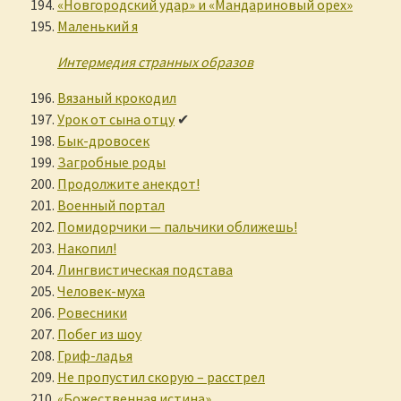
«Новгородский удар» и «Мандариновый орех»
Маленький я
Интермедия странных образов
Вязаный крокодил
Урок от сына отцу
✔
Бык-дровосек
Загробные роды
Продолжите анекдот!
Военный портал
Помидорчики — пальчики оближешь!
Накопил!
Лингвистическая подстава
Человек-муха
Ровесники
Побег из шоу
Гриф-ладья
Не пропустил скорую – расстрел
«Божественная истина»