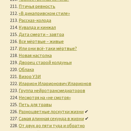
Птичья ревность
«В дикапривском стиле»
Рассказ-колода
Кувалда и кинжал
Дата смерти – завтра
Все мёртвые – живые
Или они всё-таки мёртвые?
Новая настолка
Дворец старой колдуньи
Облака
Визор УЗИ
Иларион Иларионович Иларионов
Группа нейротрансмедиаторов
Несмотря на «не смотря»
Петь для травы
Разноцветные лоскутки жизни
✔
Самая длинная секунда в жизни
✔
От двух до пяти туда и обратно