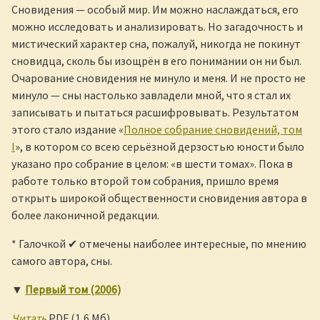
Сновидения — особый мир. Им можно наслаждаться, его
можно исследовать и анализировать. Но загадочность и
мистический характер сна, пожалуй, никогда не покинут
сновидца, сколь бы изощрён в его понимании он ни был.
Очарование сновидения не минуло и меня. И не просто не
минуло — сны настолько завладели мной, что я стал их
записывать и пытаться расшифровывать. Результатом
этого стало издание «
Полное собрание сновидений, том
I
», в котором со всею серьёзной дерзостью юности было
указано про собрание в целом: «в шести томах». Пока в
работе только второй том собрания, пришло время
открыть широкой общественности сновидения автора в
более лаконичной редакции.
* Галочкой ✔ отмечены наиболее интересные, по мнению
самого автора, сны.
▼
Первый том (2006)
Читать
PDF (1,6 Мб)