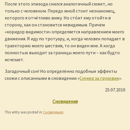
После этого эпизода снился аналогичный сюжет, но
только с человеком. Передо мной стоит незнакомец,
которого я отчётливо вижу. Но стóит ему отойти в
сторону, как он становится невидимым. Причём
«коридор видимости» определяется направлением моего
движения. Я иду по тротуару, и, когда человек попадает в
траекторию моего шествия, то он виден мне. А когда
полностью выходит за границы моего пути – как будто
исчезает.
Загадочный сон! Но определённо подобные эффекты
схожи с описанными в сновидении «
Снукер за грузовик
».
25.07.2010
Сновидения
This entry was posted in
Сновидения
.