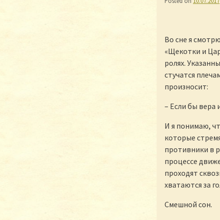
Posted on
10.07.2017
Во сне я смотр
«Щекотки и Цар
ролях. Указанн
стучатся плечам
произносит:
– Если бы вера
И я понимаю, ч
которые стремят
противники в р
процессе движе
проходят сквозь
хватаются за го
Смешной сон.