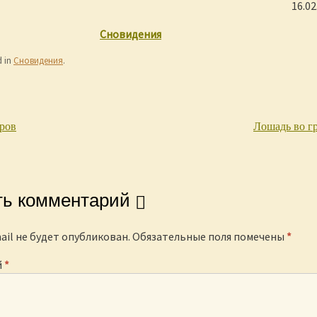
16.02
Сновидения
d in
Сновидения
.
ров
Лошадь во г
igation
ть комментарий
ail не будет опубликован.
Обязательные поля помечены
*
й
*