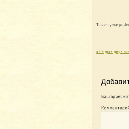
This entry was poste
«
Отдых двух мэ
Post nav
Добави
Ваш адрес em
Комментари