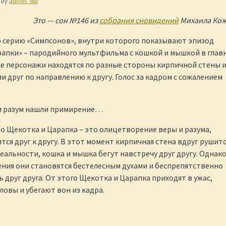
by
admin_wp
Это — сон №146 из
собрания сновидений
Михаила Кож
ю серию «Симпсонов», внутри которого показывают эпизод
апки» – пародийного мультфильма с кошкой и мышкой в глав
ые персонажи находятся по разные стороны кирпичной стены 
и друг по направлению к другу. Голос за кадром с сожалением
 и разум нашли примирение…
то Щекотка и Царапка – это олицетворение веры и разума,
ся друг к другу. В этот момент кирпичная стена вдруг рушится
еальности, кошка и мышка бегут навстречу друг другу. Однако
ния они становятся бестелесным духами и беспрепятственно
 друг друга. От этого Щекотка и Царапка приходят в ужас,
ловы и убегают вон из кадра.