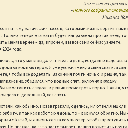
Это — сон из третьего
«
Полного собрания сновид
Михаила Ко
 сон на тему магических пассов, которыми жизнь вертит нами 
. Только теперь эта магия будет направлена против меня, то
ть меня! Вернее – да, впрочем, вы всё сами сейчас узнаете.
я 2024 года.
нилось, что у меня выдался тяжёлый день, когда мне надо было
 дома за компьютером. Я уже уложил жену и сына спать, а сам
нете, чтобы всё доделать. Закончил почти ночью и решил, так
 напряжение. Убедился, что родные спят, включил вкладку
бы не оставить следов, и решил посмотреть порно. Нашёл, чт
вои дела и, довольный, лёг спать.
стали, как обычно. Позавтракали, оделись, и я отвёл Лёшку в
 работу, а так как работаю я дома, то – вернулся обратно. Мы
рили с Катей, и я вновь сел за компьютер, чтобы приступить 
азу. Но прежде, как это часто бывает, решил почистить почту,