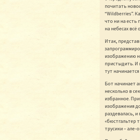
почитать новос
“Wildberries”. 
что ни на есть
на небесах всё 
Итак, представ
запрограммиров
изображению на
пристыдить. И 
тут начинается
Бот начинает а
несколько в се
избранное. При
изображения до
раздевалась, и 
«бюстгальтер 
трусики – але-