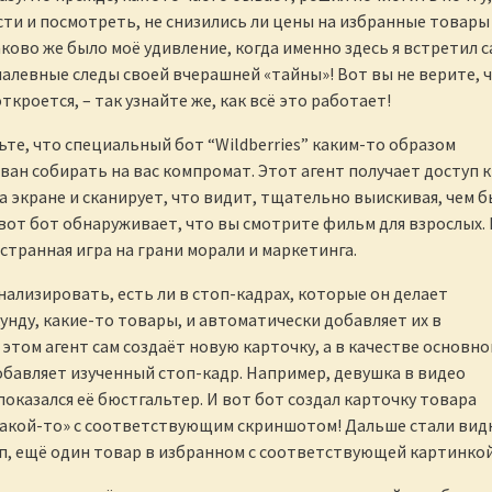
ти и посмотреть, не снизились ли цены на избранные товары
Каково же было моё удивление, когда именно здесь я встретил 
 палевные следы своей вчерашней «тайны»! Вот вы не верите, 
откроется, – так узнайте же, как всё это работает!
ьте, что специальный бот “Wildberries” каким-то образом
ан собирать на вас компромат. Этот агент получает доступ к
 экране и сканирует, что видит, тщательно выискивая, чем б
вот бот обнаруживает, что вы смотрите фильм для взрослых.
 странная игра на грани морали и маркетинга.
нализировать, есть ли в стоп-кадрах, которые он делает
кунду, какие-то товары, и автоматически добавляет их в
 этом агент сам создаёт новую карточку, а в качестве основно
бавляет изученный стоп-кадр. Например, девушка в видео
показался её бюстгальтер. И вот бот создал карточку товара
такой-то» с соответствующим скриншотом! Дальше стали вид
оп, ещё один товар в избранном с соответствующей картинкой