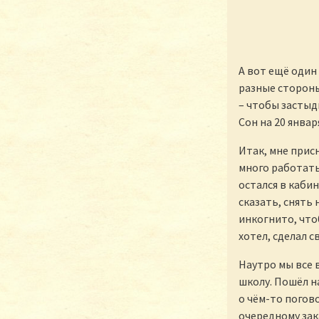
А вот ещё один
разные стороны
– чтобы застыди
Сон на 20 январ
Итак, мне прис
много работать
остался в каби
сказать, снять
инкогнито, что
хотел, сделал с
Наутро мы все в
школу. Пошёл на
о чём-то погово
очередному зак