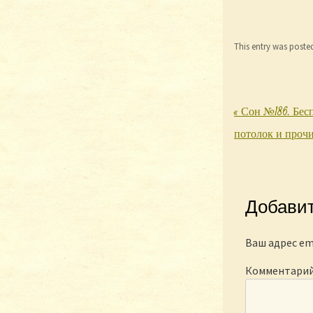
This entry was poste
«
Сон №186. Бес
Post nav
потолок и проч
Добави
Ваш адрес em
Комментари