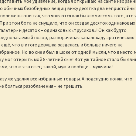
дставить моё удивление, когда я открываю на сайте избран
то обычных безобидных вещиц вижу десятка два непристойны
положены они так, что являются как бы «комиксом» того, что 
 При этом бота не смущало, что он создал десяток одинаковых
альтер» и десяток – одинаковых «трусиков»! Он как будто
редполагаемый позор, разворачивая кавалькаду эротических
 ещё, что в итоге девушка разделась и больше ничего не
бранное. Но во сне я был в шоке от одной мысли, что вместо 
у мог открыть мой 8-летний сын! Вот уж тайное стало бы явн
ми, что ж я за отец такой, муж и вообще – мужчина!
разу же удалил все избранные товары. А подспудно понял, что
не бояться разоблачения – не грешить.