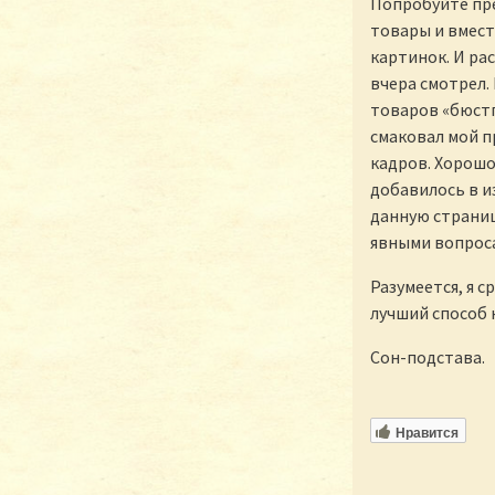
Попробуйте пре
товары и вмес
картинок. И рас
вчера смотрел.
товаров «бюстг
смаковал мой п
кадров. Хорошо
добавилось в из
данную страниц
явными вопроса
Разумеется, я с
лучший способ 
Сон-подстава.
Нравится