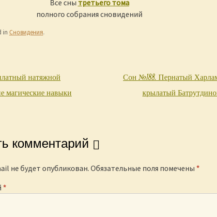
Все сны
третьего тома
полного собрания сновидений
d in
Сновидения
.
платный натяжной
Сон №188. Пернатый Харла
igation
ие магические навыки
крылатый Батрутдин
ть комментарий
ail не будет опубликован.
Обязательные поля помечены
*
й
*