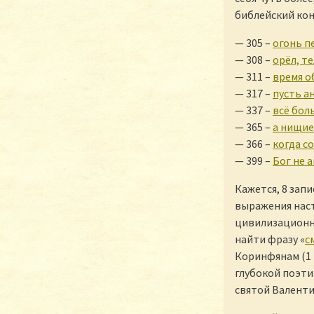
библейский кон
— 305 –
огонь п
— 308 –
орёл, те
— 311 –
время о
— 317 –
пусть а
— 337 –
всё бол
— 365 –
а нищие
— 366 –
когда с
— 399 –
Бог не а
Кажется, 8 запи
выражения наст
цивилизационны
найти фразу «
с
Коринфянам (1 К
глубокой поэти
святой Валенти