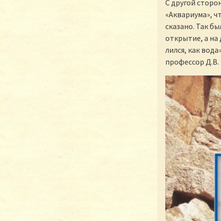
С другой сторон
«Аквариума», ч
сказано. Так бы
открытие, а на 
лился, как вод
профессор Д.В.