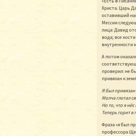
«Есть в Писани
Христа. Царь Да
оставивший нам
Мессии следующ
лица: Давид ото
вода; все кости
внутренности мо
А потом оказало
соответствующ
проверил: не бы
привязан к земл
Я был привязан 
Молча глотал св
Но то, что я нёс 
Теперь горит в
Фраза «я был п
профессора Щед