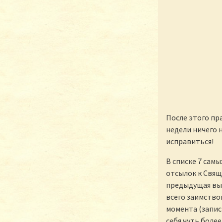
После этого пра
недели ничего 
исправиться!
В списке 7 сам
отсылок к Свящ
предыдущая вы
всего заимство
момента (запис
себя чуть боле