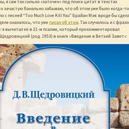
ы, я сам так сильно «заточен» под поиск цитат в текстах
то зачастую банально забываю, что об этом уже было когда-то
ло с песней “Too Much Love Kill You” Брайан Мэя: вроде бы сдел
деле оказалось, что уже
писал об этом
. Так случилось и с фразо
а»: я вычитал её в 21-м псалме, который прокомментировал
 Щедровицкий (род. 1953) в книге «Введение в Ветхий Завет»: