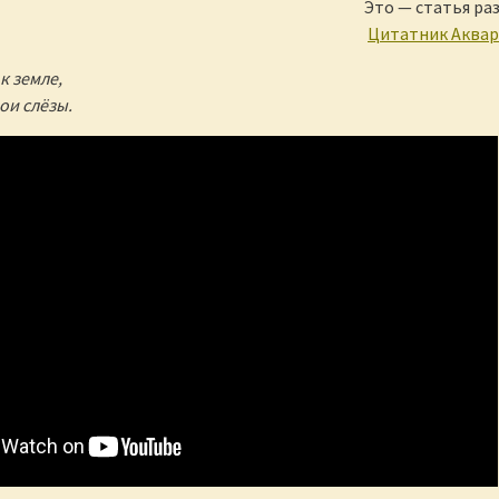
Это — статья ра
Цитатник Аква
к земле,
ои слёзы.