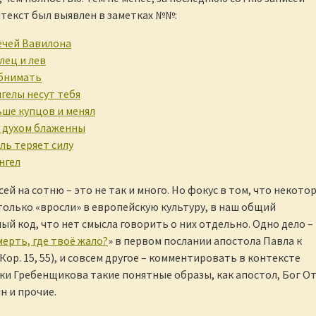
текст был выявлен в заметках №№:
ечей Вавилона
лец и лев
бнимать
нгелы несут тебя
ьше купцов и менял
 духом блаженны
оль теряет силу
нгел
сей на сотню – это не так и много. Но фокус в том, что некото
олько «вросли» в европейскую культуру, в наш общий
й код, что нет смысла говорить о них отдельно. Одно дело –
мерть, где твоё жало?
» в первом послании апостола Павла к
ор. 15, 55), и совсем другое – комментировать в контексте
ки Гребенщикова такие понятные образы, как апостол, Бог От
н и прочие.