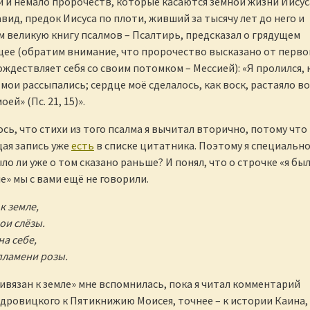
и и немало пророчеств, которые касаются земной жизни Иисус
вид, предок Иисуса по плоти, живший за тысячу лет до него и
 великую книгу псалмов – Псалтирь, предсказал о грядущем
ее (обратим внимание, что пророчество высказано от перво
ждествляет себя со своим потомком – Мессией): «Я пролился, 
 мои рассыпались; сердце моё сделалось, как воск, растаяло во
ей» (Пс. 21, 15)».
сь, что стихи из того псалма я вычитал вторично, потому что
ая запись уже
есть
в списке цитатника. Поэтому я специальн
ло ли уже о том сказано раньше? И понял, что о строчке «я бы
е» мы с вами ещё не говорили.
к земле,
ои слёзы.
на себе,
 пламени розы.
ривязан к земле» мне вспомнилась, пока я читал комментарий
ровицкого к Пятикнижию Моисея, точнее – к истории Каина,