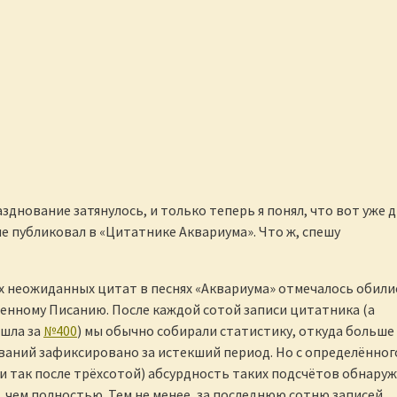
зднование затянулось, и только теперь я понял, что вот уже 
не публиковал в «Цитатнике Аквариума». Что ж, спешу
ых неожиданных цитат в песнях «Аквариума» отмечалось обили
енному Писанию. После каждой сотой записи цитатника (а
шла за
№400
) мы обычно собирали статистику, откуда больше
ваний зафиксировано за истекший период. Но с определённог
и так после трёхсотой) абсурдность таких подсчётов обнару
е, чем полностью. Тем не менее, за последнюю сотню записей