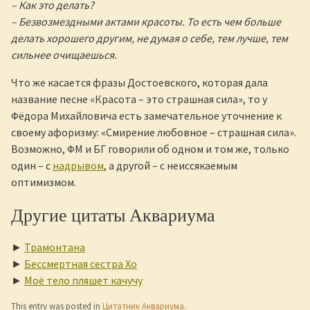
– Как это делать?
– Безвозмездными актами красоты. То есть чем больше
делать хорошего другим, не думая о себе, тем лучше, тем
сильнее очищаешься.
Что же касается фразы Достоевского, которая дала
название песне «Красота – это страшная сила», то у
Фёдора Михайловича есть замечательное уточнение к
своему афоризму: «Смирение любовное – страшная сила».
Возможно, ФМ и БГ говорили об одном и том же, только
один – с
надрывом
, а другой – с неиссякаемым
оптимизмом.
Другие цитаты Аквариума
►
Трамонтана
►
Бессмертная сестра Хо
►
Моё тело пляшет качучу
This entry was posted in
Цитатник Аквариума
.