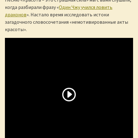
когда разбирали фразу «
Один Чжу учился ловить
драконов
». Настало время исследовать истоки
загадочного словосочетания «немотивированные акты
красоты».