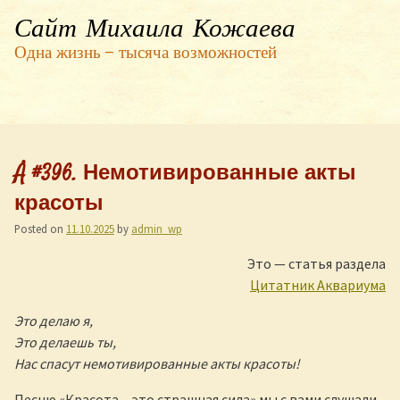
Сайт Михаила Кожаева
Одна жизнь — тысяча возможностей
Å #396. Немотивированные акты
красоты
Posted on
11.10.2025
by
admin_wp
Это — статья раздела
Цитатник Аквариума
Это делаю я,
Это делаешь ты,
Нас спасут немотивированные акты красоты!
Песню «Красота – это страшная сила» мы с вами слушали,