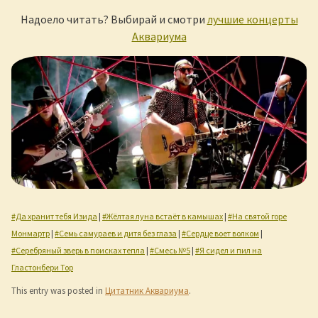
Надоело читать? Выбирай и смотри
лучшие концерты
Аквариума
#Да хранит тебя Изида
|
#Жёлтая луна встаёт в камышах
|
#На святой горе
Монмартр
|
#Семь самураев и дитя без глаза
|
#Сердце воет волком
|
#Серебряный зверь в поисках тепла
|
#Смесь №5
|
#Я сидел и пил на
Гластонбери Тор
This entry was posted in
Цитатник Аквариума
.