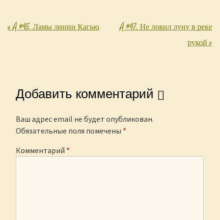
«
Å #45. Ламы линии Кагью
Å #47. Не ловил луну в реке
Post navigation
рукой
»
Добавить комментарий
Ваш адрес email не будет опубликован.
Обязательные поля помечены
*
Комментарий
*