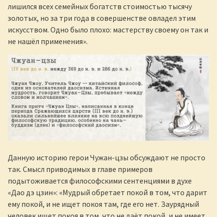
лишился всех семейных богатств стоимостью тысячу
золотых, но за три года в совершенстве овладел этим
искусством. Одно было плохо: мастерству своему он так и
не нашёл применения».
Данную историю герои Чужан-цзы обсуждают не просто
так. Смысл приводимых в главе примеров
подытоживается философскими сентенциями в духе
«Дао дэ цзин»: «Мудрый обретает покой в том, что дарит
ему покой, и не ищет покоя там, где его нет. Заурядный
человек ищет покоя в том, что не даёт покой, и не имеет