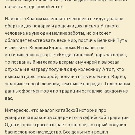
покоя там, где покой есть».
Или вот: «Знания маленького человека не идут дальше
обёртки для подарка и дощечки для письма. У такого
человека на уме одни мелкие заботы, но он хочет
облагодетельствовать весь мир, постичь Великий Путь
и слиться с Великим Единством». И в качестве
антивишенки на торте: «Когда циньский царь захворал,
то позванный им лекарь вскрыл ему чирей и вырезал
опухоль и в награду получил одну колесницу. А тот, кто
вылизал царю геморрой, получил пять колесниц. Видно,
чем ниже способ лечения, тем выше награда». Толкования
данных фрагментов я по традиции оставляю каждому из
вас.
Интересно, что аналог китайской истории про
усмирителя драконов содержится в суфийской традиции.
Одна из притч рассказывает о юноше, который получил
баснословное наследство. Все деньги он решил