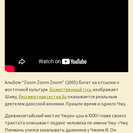
Альбом “Zoom Zoom Zoom” (2005) богат на отсылки к
восточной культуре.
Божественный гусь
изображает
Шиву,
бессмертная сестра Хо
оказывается реальным
деятелем даосской алхимии. Пришло время и одного Чжу.
Древнекитайский мистик Чжуан-цзы в XXXII главе своего
трактата описывает подвиг человека по имени Чжу: «Чжу
Пинмань учился закалывать драконов у Чжили И. Он