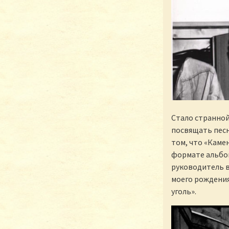
Стало странной
посвящать песн
том, что «Камен
формате альбом
руководитель в
моего рождения
уголь».