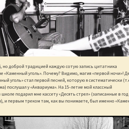
, но доброй традицией каждую сотую запись цитатника
е «Каменный уголь». Почему? Видимо, магия «первой ночи»! Д
ный уголь» стал первой песней, которую я систематически (т.е
а) послушал у «Аквариума». На 15-летие мой классный
 школе подарил мне кассету «Десять стрел» (записанные в год
), и первым треком там, как вы понимаете, был именно «Кам