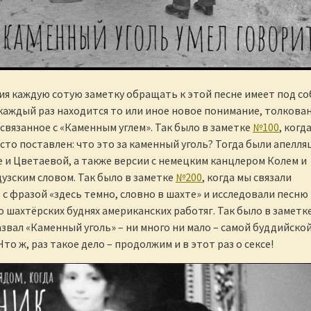
я каждую сотую заметку обращать к этой песне имеет под с
 каждый раз находится то или иное новое понимание, толкова
 связанное с «Каменным углем». Так было в заметке
№100
, когд
сто поставлен: что это за каменный уголь? Тогда были апелля
 и Цветаевой, а также версии с немецким канцлером Колем и
зским словом. Так было в заметке
№200
, когда мы связали
 с фразой «здесь темно, словно в шахте» и исследовали песню
о шахтёрских буднях американских работяг. Так было в заметк
назвал «Каменный уголь» – ни много ни мало – самой буддийско
 Что ж, раз такое дело – продолжим и в этот раз о сексе!