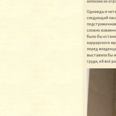
аллюзии из огр
Однажды я чита
следующий пасса
подстриженная,
словно изваянн
было бы остано
каррарского мр
перед младенце
выставила бы их
груди, ей всё р