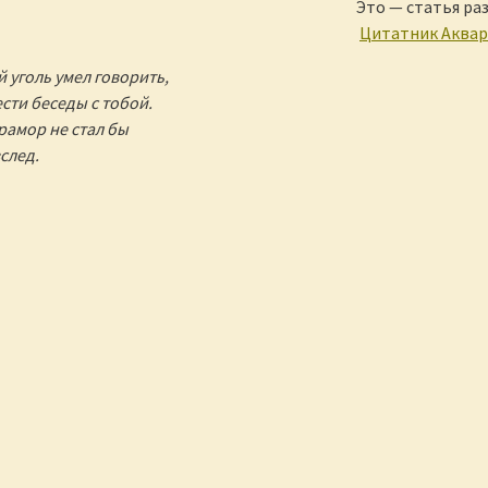
Это — статья ра
Цитатник Аква
 уголь умел говорить,
ести беседы с тобой.
рамор не стал бы
след.