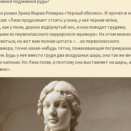
омной подземной руды?
л роман Эриха Марии Ремарка «Чёрный обелиск». И прочёл в 
ж: «Лиза продолжает стоять у окна, у неё чёрная чёлка,
 как у пони, дерзко вздёрнутый нос, и она поводит грудями,
ыми из первоклассного каррарского мрамора». На этом можно
виться, но вот вам полная цитата: «…из первоклассного
амора, точно какая-нибудь тётка, помахивающая погремушка
м. Будь у неё вместо груди два воздушных шара, она так же ве
 напоказ. Но Лиза голая, и поэтому она выставляет на шары, а
авно».