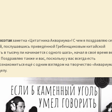
хсотая
заметка «Цитатника Аквариума»! С чем я поздравляю с
ый, послушавшись приведённой Гребенщиковым китайской
 в тысячу ли начинается с одного шага», начал в своё время в
Поздравляю также и вас, поскольку у вас всегда есть
знакомиться ещё с одним взглядом на творчество «Аквариума
елу.