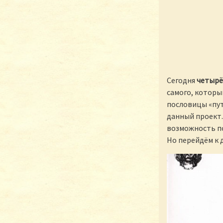
Сегодня
четырё
самого, котор
пословицы «путь
данный проект. 
возможность по
Но перейдём к д