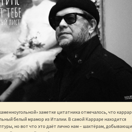
каменноугольной» заметке цитатника отмечалось, что карра
льный белый мрамор из Италии. В самой Карраре находится
птуры, но вот что это даёт лично нам – шахтёрам, добывающ