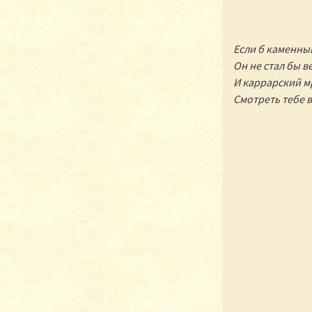
Если б каменный
Он не стал бы в
И каррарский м
Смотреть тебе в