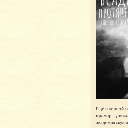
Ещё в первой «
мрамор – уника
академия скуль