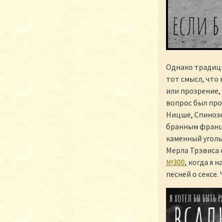
Однако традици
тот смысл, что
или прозрение,
вопрос был про
Ницше, Спинозе
бранным францу
каменный уголь
Мерла Трэвиса 
№300
, когда я 
песней о сексе.