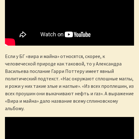
Если у БГ «вира и майна» относятся, скорее, к
человеческой природе как таковой, то у Александра
Васильева послание Гарри Поттеру имеет явный
политический подтекст. «Нас окружают сплошные маглы,
и рожи у них такие злые и наглые». «Из всех проплешин, из
всех проушин они выкачивают нефть и газ». А выражение
«Вира и майна» дало название всему сплиновскому
альбому.