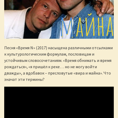
Песня «Время N» (2017) насыщена различными отсылками
к культурологическим формулам, пословицам и
устойчивым словосочетаниям. «Время обнимать и время
рождаться», «я пришёл к реке… но не могу войти
дважды», а вдобавок – пресловутые «вира и майна». Что
значат эти термины?