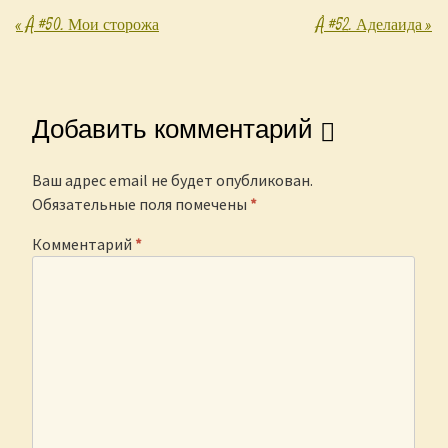
«
Å #50. Мои сторожа
Å #52. Аделаида
»
Post navigation
Добавить комментарий
Ваш адрес email не будет опубликован.
Обязательные поля помечены
*
Комментарий
*