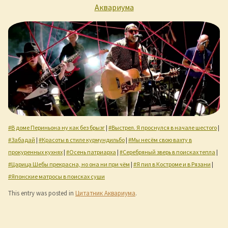
Аквариума
#В доме Периньона ну как без брызг
|
#Выстрел. Я проснулся в начале шестого
|
#Забадай
|
#Красоты в стиле курмундильбо
|
#Мы несём свою вахту в
прокуренных кухнях
|
#Осень патриарха
|
#Серебряный зверь в поисках тепла
|
#Царица Шебы прекрасна, но она ни при чём
|
#Я пил в Костроме и в Рязани
|
#Японские матросы в поисках суши
This entry was posted in
Цитатник Аквариума
.