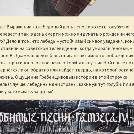
е. Выражение «в лебединый день лепо ли хотеть голубя» по
еревести так: в день смерти можно ли думать о рождении чег
о? Дело в том, что лебедь – устойчивый символ увядания, кон
 ставили на советском телевидении, когда умирали генсеки, –
ро». В «Дхаммападе» лебедь описан как символ освобождения
лубь – противоположное начало. Голубя выпустил Ной после пот
вернётся ли он обратно или найдёт твердь, на которой остане
 жизнь. Ощущение Гребенщиковым истории в этой строчке
льзя лучше: лебединые дни страны, какие уж тут голуби. Или 
ли у кого искать защиты?