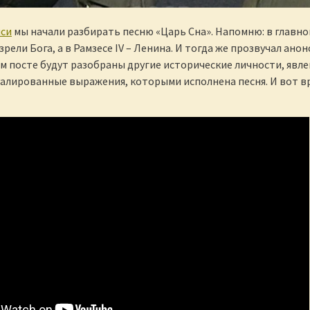
иси
мы начали разбирать песню «Царь Сна». Напомню: в главн
рели Бога, а в Рамзесе IV – Ленина. И тогда же прозвучал анон
м посте будут разобраны другие исторические личности, явле
уалированные выражения, которыми исполнена песня. И вот в