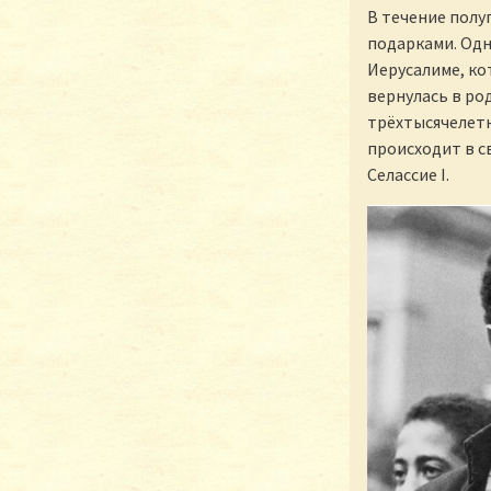
В течение полу
подарками. Одн
Иерусалиме, ко
вернулась в ро
трёхтысячелетн
происходит в 
Селассие I.