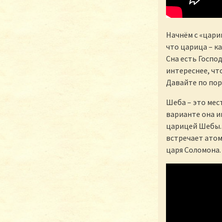
Начнём с «цари
что царица – ка
Сна есть Госпо
интереснее, чт
Давайте по пор
Шеба – это мес
варианте она и
царицей Шебы.
встречает атом
царя Соломона. 