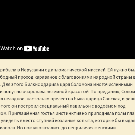
ибыла в Иерусалим с дипломатической миссией. Ей нужно бы
бодный проход караванов с благовониями из родной страны 
. Для этого Билкис одарила царя Соломона многочисленными
 попутно очаровала неземной красотой. По преданию, Соло
л неладное, настолько прелестна была царица Савская, и реш
этого он построил специальный павильон с водоёмом под
ом. Приглашённая гостья инстинктивно приподняла полы пла
 увидеть вместо ступней козлиные копыта, которые бы выдал
авола. Но ножки оказались до неприличия женскими.