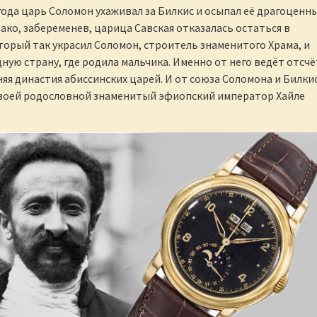
года царь Соломон ухаживал за Билкис и осыпал её драгоценн
ако, забеременев, царица Савская отказалась остаться в
торый так украсил Соломон, строитель знаменитого Храма, и
дную страну, где родила мальчика. Именно от него ведёт отсчё
яя династия абиссинских царей. И от союза Соломона и Билки
своей родословной знаменитый эфиопский император Хайле