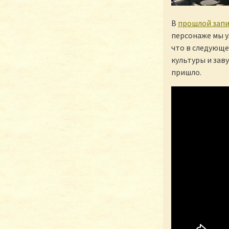
В
прошлой зап
персонаже мы уз
что в следующе
культуры и зав
пришло.