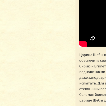
Царица Шебы пр
обеспечить сво
Сирию и Египет
подношениями и
даже заподозри
испытать. Для 
стеклянным пол
Соломон боялся
царице Шебы ди