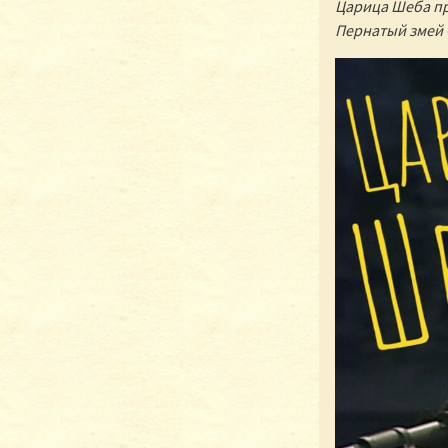
Царица Шеба пр
Пернатый змей –