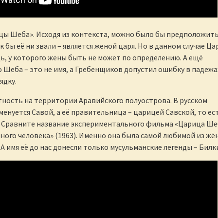
цы Шеба». Исходя из контекста, можно было бы предположить
к бы её ни звали – является женой царя. Но в данном случае Ца
дь, у которого жены быть не может по определению. А ещё
о Шеба – это не имя, а Гребенщиков допустил ошибку в падежа
ядку.
тность на территории Аравийского полуострова. В русском
менуется Савой, а её правительница – царицей Савской, то ес
 Сравните название экспериментального фильма «Царица Ш
ного человека» (1963). Именно она была самой любимой из жё
А имя её до нас донесли только мусульманские легенды – Билк