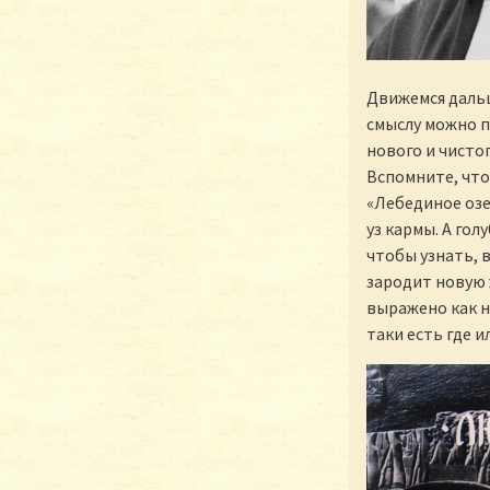
Движемся дальш
смыслу можно п
нового и чистог
Вспомните, что
«Лебединое озе
уз кармы. А го
чтобы узнать, 
зародит новую
выражено как не
таки есть где и