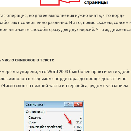
тая операция, но для её выполнения нужно знать, что ворды
работают совершенно различно. И это, прямо скажем, совсем 
ерь вы знаете способы сразу для двух версий. Что ж, движемся
 число символов в тексте
мере мы увидели, что Word 2003 был более практичен и удобе
сло символов в «седьмом» ворде гораздо проще: достаточно
 «Число слов» в нижней части интерфейса, рядом с указанием