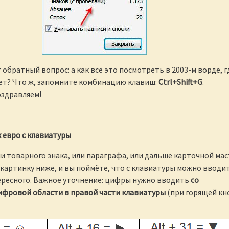
 обратный вопрос: а как всё это посмотреть в 2003-м ворде, г
ет? Что ж, запомните комбинацию клавиш:
Ctrl
+
Shift
+
G
.
оздравляем!
к евро с клавиатуры
ли товарного знака, или параграфа, или дальше карточной мас
картинку ниже, и вы поймёте, что с клавиатуры можно вводи
ересного. Важное уточнение: цифры нужно вводить
со
ифровой области в правой части клавиатуры
(при горящей кн