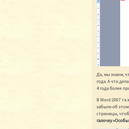
Да, мы знаем, ч
года. А что де
4 года более п
В Word 2007 та
забыли об этом
страницы, чтоб
галочку «Особы