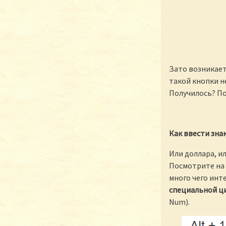
Зато возникает
такой кнопки н
Получилось? П
Как ввести зна
Или доллара, и
Посмотрите на 
много чего инт
специальной ц
Num).