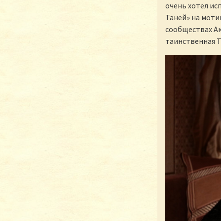
очень хотел исп
Таней» на моти
сообществах Ак
таинственная Т