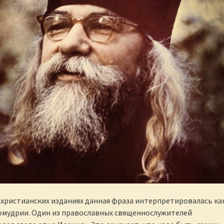
христианских изданиях данная фраза интерпретировалась ка
омудрии. Один из православных священнослужителей