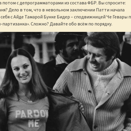
а потом с депрограмматорами из состава ФБР. Вы спросите:
аня? Дело в том, что в невольном заключении Патти начала
себя с Айде Тамарой Бунке Бидер – сподвижницей Че Гевары 
-партизанка». Сложно? Давайте обо всём по порядку.