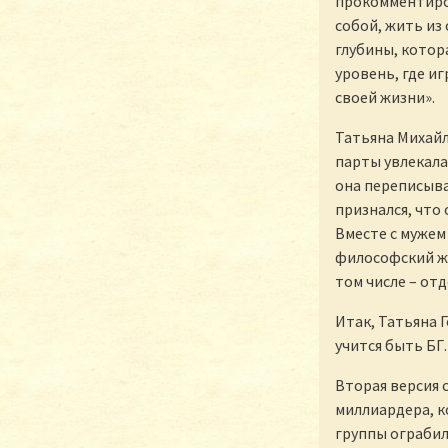
прокомментиров
собой, жить из 
глубины, котора
уровень, где и
своей жизни».
Татьяна Михайл
парты увлекала
она переписыва
признался, что 
Вместе с мужем
философский жу
том числе – от
Итак, Татьяна 
учится быть БГ.
Вторая версия 
миллиардера, к
группы ограбил