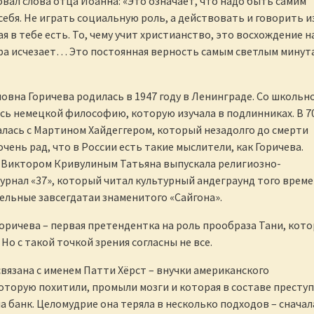
ал слова отца Иоанна: «Это означает, что надо быть самим
себя. Не играть социальную роль, а действовать и говорить и
я в тебе есть. То, чему учит христианство, это восхождение н
гра исчезает… Это постоянная верность самым светлым минут
овна Горичева родилась в 1947 году в Ленинграде. Со школьн
сь немецкой философию, которую изучала в подлинниках. В 7
лась с Мартином Хайдеггером, который незадолго до смерти
очень рад, что в России есть такие мыслители, как Горичева.
 Виктором Кривулиным Татьяна выпускала религиозно-
рнал «37», который читал культурный андеграунд того време
дельные завсегдатаи знаменитого «Сайгона».
Горичева – первая претендентка на роль прообраза Тани, кот
 Но с такой точкой зрения согласны не все.
связана с именем Патти Хёрст – внучки американского
оторую похитили, промыли мозги и которая в составе престу
а банк. Целомудрие она теряла в несколько подходов – сначал