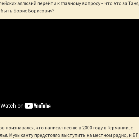
ейских аллюзий перейти к главному вопросу – что это за Таня
 быть Борис Борисович?
 признавался, что написал песню в 2000 году в Германии, с
лья. Музыканту предстояло выступить на местном радио, и БГ