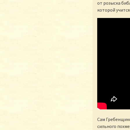
от розыска библ
которой учится
Сам Гребенщиков
сильного похме