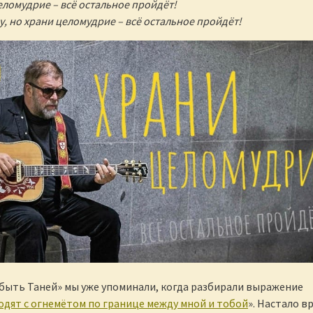
еломудрие – всё остальное пройдёт!
у, но храни целомудрие – всё остальное пройдёт!
 быть Таней» мы уже упоминали, когда разбирали выражение
ходят с огнемётом по границе между мной и тобой
». Настало в