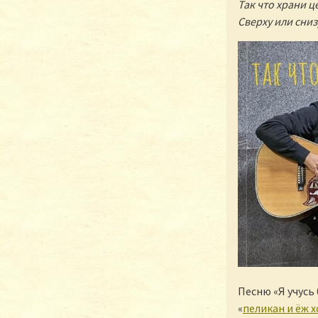
Так что храни ц
Сверху или сниз
Песню «Я учусь
«
пеликан и ёж 