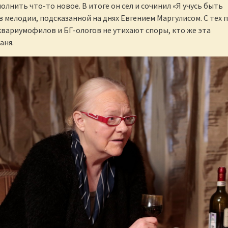
олнить что-то новое. В итоге он сел и сочинил «Я учусь быть
в мелодии, подсказанной на днях Евгением Маргулисом. С тех п
вариумофилов и БГ-ологов не утихают споры, кто же эта
аня.