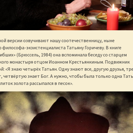
вой версии озвучивают нашу соотечественницу, ныне
философа-экзистенциалиста Татьяну Горичеву. В книге
ибших» (Брюссель, 1984) она вспоминала беседу со старцем
кого монастыря отцом Иоанном Крестьянкиным. Подвижник
й: «Я знаю четырёх Татьян. Одну знают все, другую друзья, т
т, четвёртую знает Бог. А нужно, чтобы была только одна Тать
литок золота рассыпался в песок».