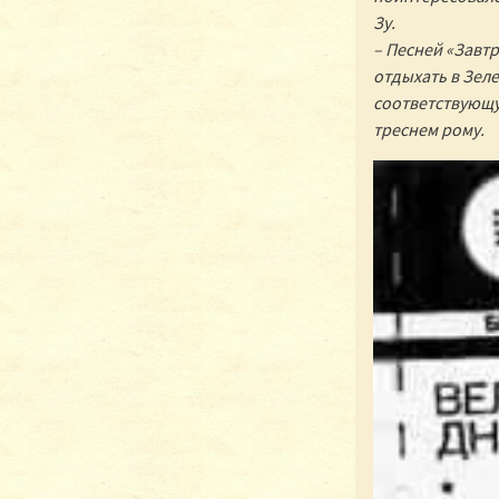
Зу.
– Песней «Завтра
отдыхать в Зеле
соответствующу
треснем рому.