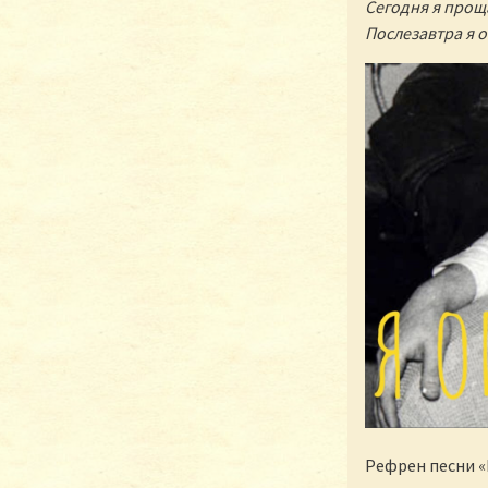
Сегодня я прощ
Послезавтра я о
Рефрен песни «