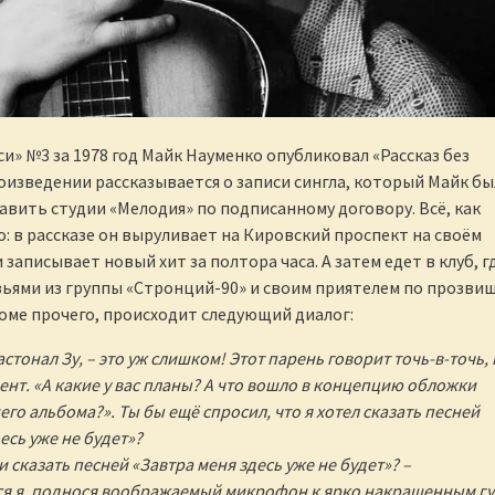
си» №3 за 1978 год Майк Науменко опубликовал «Рассказ без
роизведении рассказывается о записи сингла, который Майк бы
авить студии «Мелодия» по подписанному договору. Всё, как
: в рассказе он выруливает на Кировский проспект на своём
 записывает новый хит за полтора часа. А затем едет в клуб, г
зьями из группы «Стронций-90» и своим приятелем по прозвищ
оме прочего, происходит следующий диалог:
застонал Зу, – это уж слишком! Этот парень говорит точь-в-точь, 
ент. «А какие у вас планы? А что вошло в концепцию обложки
го альбома?». Ты бы ещё спросил, что я хотел сказать песней
есь уже не будет»?
ли сказать песней «Завтра меня здесь уже не будет»? –
я я, поднося воображаемый микрофон к ярко накрашенным г