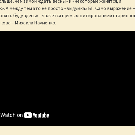
дольше, чем зимой ждать весны» и «некоторые женятся, а
к». А между тем это не просто «выдумка» БГ. Само выражение –
 опять буду здесь» – является прямым цитированием старинно
кова – Михаила Науменко.