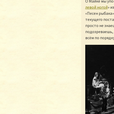
О Майке мы упо
левой ногой
» и
«Песен рыбака»
текущего поста
просто не знаеш
подозреваешь, 
всём по порядку