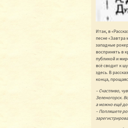
Итак, в «Расск
песне «Завтра м
западные рокер
воспринять в к
публикой и мир
всё сводит к шу
здесь. В расск
конца, прощаяс
– Счастливо, чу
Зеленогорск. Во
а можно ещё доб
– Попляшете рок
зарегистрироват