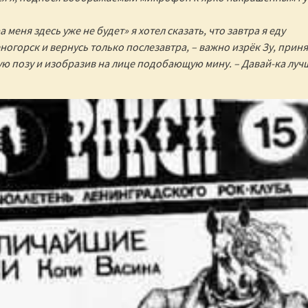
 меня здесь уже не будет» я хотел сказать, что завтра я еду
ногорск и вернусь только послезавтра, – важно изрёк Зу, прин
ю позу и изобразив на лице подобающую мину. – Давай-ка луч