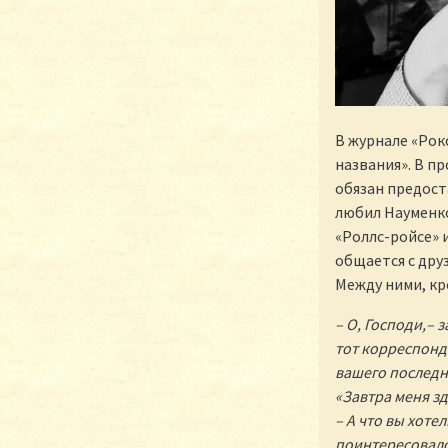
В журнале «Рок
названия». В п
обязан предост
любил Науменко
«Роллс-ройсе» и
общается с дру
Между ними, кр
– О, Господи,– 
тот корреспонд
вашего последне
«Завтра меня зд
– А что вы хоте
поинтересовалс