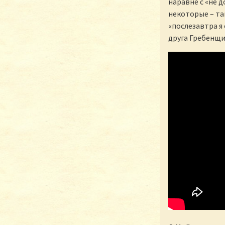
наравне с «не 
некоторые – та
«послезавтра я
друга Гребенщи