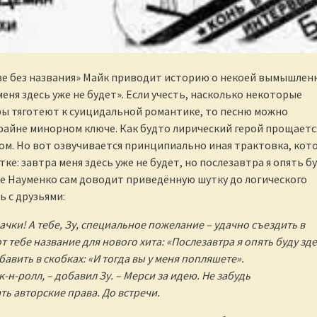
азе без названия» Майк приводит историю о некоей вымышлен
еня здесь уже не будет». Если учесть, насколько некоторые
ы тяготеют к суицидальной романтике, то песню можно
райне минорном ключе. Как будто лирический герой прощаетс
ом. Но вот озвучивается принципиально иная трактовка, кот
тке: завтра меня здесь уже не будет, но послезавтра я опять б
азе Науменко сам доводит приведённую шутку до логического
ь с друзьями:
вачки! А тебе, Зу, специальное пожелание – удачно съездить в
т тебе название для нового хита: «Послезавтра я опять буду зде
авить в скобках: «И тогда вы у меня попляшете».
-н-ролл, – добавил Зу. – Мерси за идею. Не забудь
ь авторские права. До встречи.