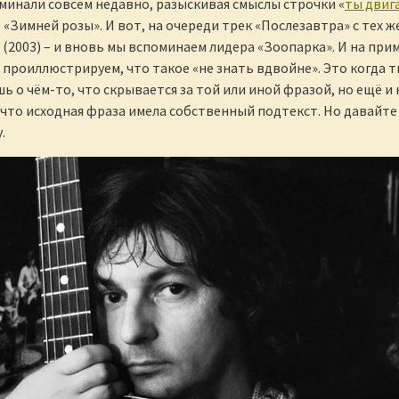
минали совсем недавно, разыскивая смыслы строчки «
ты двиг
з «Зимней розы». И вот, на очереди трек «Послезавтра» с тех ж
 (2003) – и вновь мы вспоминаем лидера «Зоопарка». И на при
 проиллюстрируем, что такое «не знать вдвойне». Это когда т
ь о чём-то, что скрывается за той или иной фразой, но ещё и 
что исходная фраза имела собственный подтекст. Но давайте
.