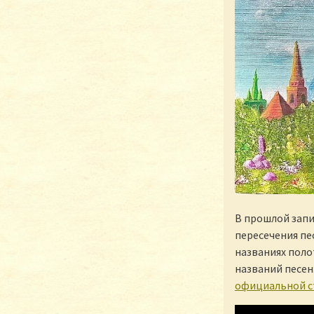
В прошлой запи
пересечения пес
названиях поло
названий песен
официальной с