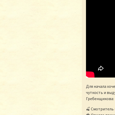
Для начала хоч
чуткость и выд
Гребенщикова:
🍒 Смотритель
🍓 Отелло пром