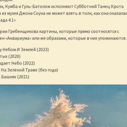
их, Кумба и Гуль-Батолом исполняют Субботний Танец Крота
 из музея Джона Соуна не может взять в толк, как она оказалас
ада 4.1»
арии Гребенщикова картины, которые прямо соотносятся с
ен «Аквариума» или же образами, которые в них упоминаются:
у Небом И Землёй (2023)
тых (2020)
адает Небо (2022)
 На Зелёной Траве (без года)
 Башнях (2021)