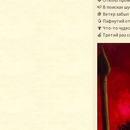
🍉 В поисках ш
🍇 Ветер забыл
🥭 Пафнутий о
🍄 Что-то чуде
🍎 Третий раз 