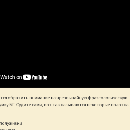
ется обратить внимание на чрезвычайную фразеологическую
умку БГ. Судите сами, вот так называются некоторые полотна
 полужизни
ахнулся