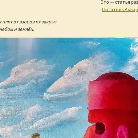
Это — статья ра
Цитатник Аква
 плит от взоров их закрыт
небом и землёй.