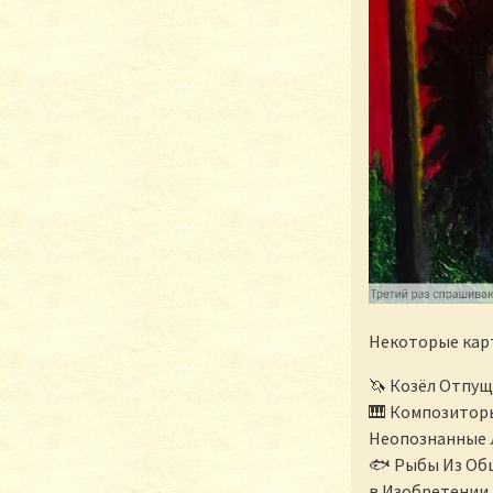
Некоторые карт
🦄 Козёл Отпу
🎹 Композиторы
Неопознанные
🐟 Рыбы Из Об
в Изобретении