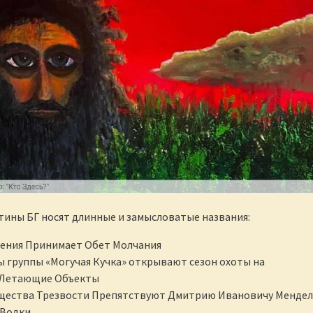
ины БГ носят длинные и замысловатые названия:
щения Принимает Обет Молчания
 группы «Могучая Кучка» открывают сезон охоты на
 Летающие Объекты
щества Трезвости Препятствуют Дмитрию Ивановичу Мендел
 Водки