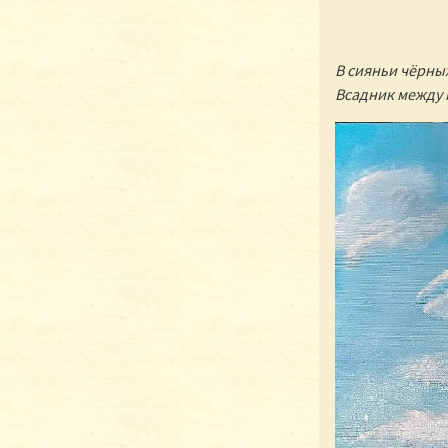
В сияньи чёрных
Всадник между 