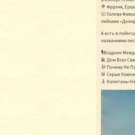
🍭 Фррзня, Ерш
🌝 Голова Фавна
пейзаже «Дезир
А есть в пэйнт
названиями пес
🎙Всадник Межд
🎤 Дом Всех Свя
🎻 Почему Не П
🥁 Серые Камни
🎸 Капитаны На