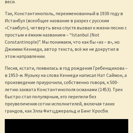
веси.
Так, Константинополь, переименованный в 1930 году в
Истанбул (всеобщее название в разрез с русским
«Стамбул»), четверть века спустя вызвал к жизни песню с
простым и ёмким названием – “Istanbul (Not
Constantinople)”. Мы понимаем, что как бы «из – в», но
Джимми Кеннеди, автор текста, всё же не докрутил в
этом направлении.
Песня, кстати, появилась в год рождения Гребенщикова –
в 1953-м. Музыку на слова Кеннеди написал Нат Саймон, а
произведение приурочили, собственно говоря, к 500-
летию захвата Константинополя османами (1453). Трек
быстро стал популярным, его перепели без
преувеличения сотни исполнителей, включая таких
грандов, как Элла Фитцджеральд и Бинг Кросби.