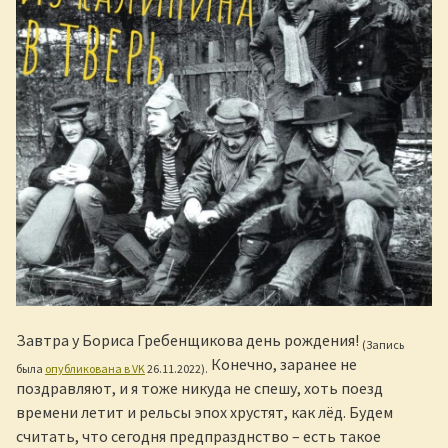
Завтра у Бориса Гребенщикова день рождения!
(Запись
Конечно, заранее не
была
опубликована в VK
26.11.2022).
поздравляют, и я тоже никуда не спешу, хоть поезд
времени летит и рельсы эпох хрустят, как лёд. Будем
считать, что сегодня предпразднство – есть такое