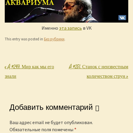
Именно
эта запись
в VK
This entry was posted in
Без рубрики
.
«
Å #249. Мир как мы его
Å #251. Станок с неизвестным
Post navigation
знали
количеством струн
»
Добавить комментарий
Ваш адрес email не будет опубликован.
Обязательные поля помечены
*