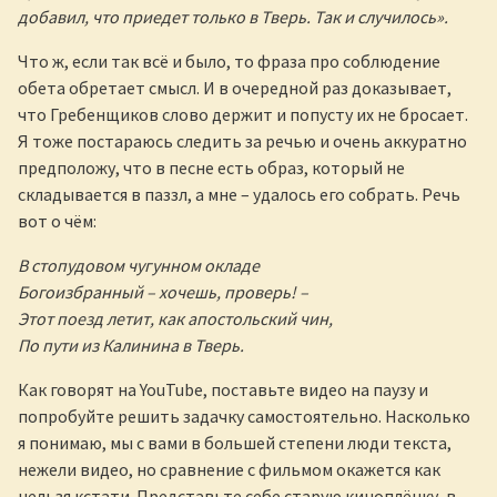
добавил, что приедет только в Тверь. Так и случилось».
Что ж, если так всё и было, то фраза про соблюдение
обета обретает смысл. И в очередной раз доказывает,
что Гребенщиков слово держит и попусту их не бросает.
Я тоже постараюсь следить за речью и очень аккуратно
предположу, что в песне есть образ, который не
складывается в паззл, а мне – удалось его собрать. Речь
вот о чём:
В стопудовом чугунном окладе
Богоизбранный – хочешь, проверь! –
Этот поезд летит, как апостольский чин,
По пути из Калинина в Тверь.
Как говорят на YouTube, поставьте видео на паузу и
попробуйте решить задачку самостоятельно. Насколько
я понимаю, мы с вами в большей степени люди текста,
нежели видео, но сравнение с фильмом окажется как
нельзя кстати. Представьте себе старую киноплёнку, в