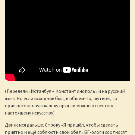
(Перевели «Истанбул – Константинополь» и на русский
язык. Но если исходник был, в общем-то, шуткой, то
пришансоненную кальку вряд ли можно отнести к
настоящему искусству).
Двинемся дальше. Строку «Я пришёл, чтобы сделать
приятно и ещё соблюсти свой обет» БГ-ологи соотносят