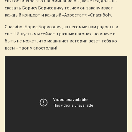
святости. И за это напоминание мы, кажется, должны
сказать Борису Борисовичу то, чем он заканчивает
каждый концерт и каждый «Аэростат»: «Спасибо!».
Спасибо, Борис Борисович, за несомые нам радость и
свет! И пусть мы сейчас в разных вагонах, но иначе и
быть не может, что машинист истории везёт тебя ко
всем – твоим апостолам!