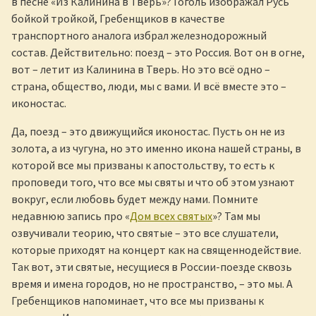
в песне «Из Калинина в Тверь»? Гоголь изображал Русь
бойкой тройкой, Гребенщиков в качестве
транспортного аналога избрал железнодорожный
состав. Действительно: поезд – это Россия. Вот он в огне,
вот – летит из Калинина в Тверь. Но это всё одно –
страна, общество, люди, мы с вами. И всё вместе это –
иконостас.
Да, поезд – это движущийся иконостас. Пусть он не из
золота, а из чугуна, но это именно икона нашей страны, в
которой все мы призваны к апостольству, то есть к
проповеди того, что все мы святы и что об этом узнают
вокруг, если любовь будет между нами. Помните
недавнюю запись про «
Дом всех святых
»? Там мы
озвучивали теорию, что святые – это все слушатели,
которые приходят на концерт как на священнодействие.
Так вот, эти святые, несущиеся в России-поезде сквозь
время и имена городов, но не пространство, – это мы. А
Гребенщиков напоминает, что все мы призваны к