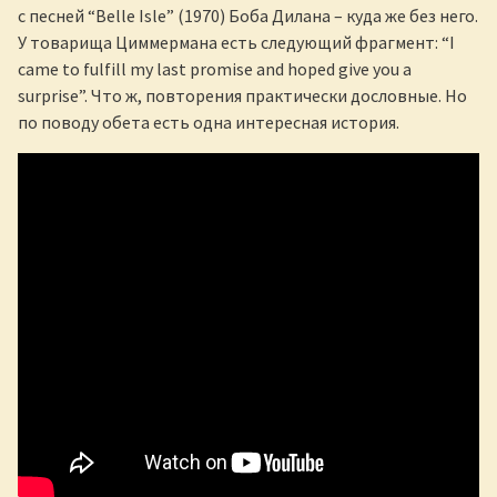
с песней “Belle Isle” (1970) Боба Дилана – куда же без него.
У товарища Циммермана есть следующий фрагмент: “I
came to fulfill my last promise and hoped give you a
surprise”. Что ж, повторения практически дословные. Но
по поводу обета есть одна интересная история.