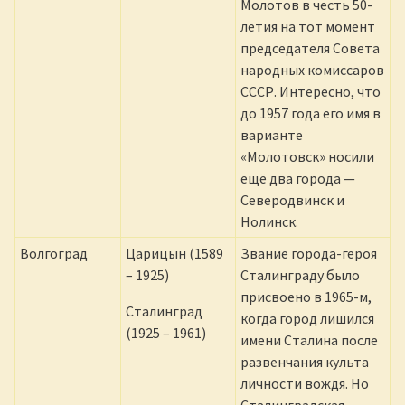
Молотов в честь 50-
летия на тот момент
председателя Совета
народных комиссаров
СССР. Интересно, что
до 1957 года его имя в
варианте
«Молотовск» носили
ещё два города —
Северодвинск и
Нолинск.
Волгоград
Царицын (1589
Звание города-героя
– 1925)
Сталинграду было
присвоено в 1965-м,
Сталинград
когда город лишился
(1925 – 1961)
имени Сталина после
развенчания культа
личности вождя. Но