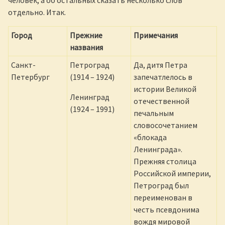
человек, а об остальных сказать несколько слов
отдельно. Итак.
Город
Прежние
Примечания
названия
Санкт-
Петроград
Да, дитя Петра
Петербург
(1914 – 1924)
запечатлелось в
истории Великой
Ленинград
отечественной
(1924 – 1991)
печальным
словосочетанием
«блокада
Ленинграда».
Прежняя столица
Российской империи,
Петроград был
переименован в
честь псевдонима
вождя мировой