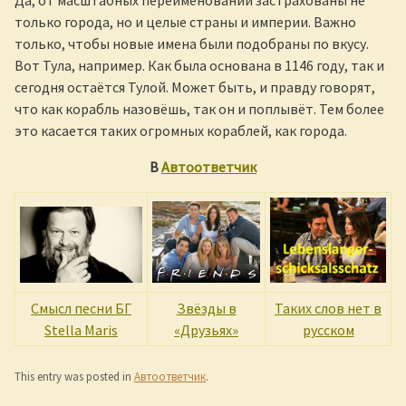
Да, от масштабных переименований застрахованы не
только города, но и целые страны и империи. Важно
только, чтобы новые имена были подобраны по вкусу.
Вот Тула, например. Как была основана в 1146 году, так и
сегодня остаётся Тулой. Может быть, и правду говорят,
что как корабль назовёшь, так он и поплывёт. Тем более
это касается таких огромных кораблей, как города.
В
Автоответчик
Смысл песни БГ
Звёзды в
Таких слов нет в
Stella Maris
«Друзьях»
русском
This entry was posted in
Автоответчик
.