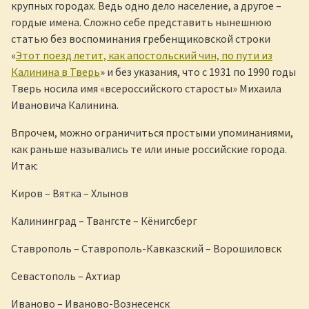
крупных городах. Ведь одно дело население, а другое –
гордые имена. Сложно себе представить нынешнюю
статью без воспоминания гребенщиковской строки
«
Этот поезд летит, как апостольский чин, по пути из
Калинина в Тверь
» и без указания, что с 1931 по 1990 годы
Тверь носила имя «всероссийского старосты» Михаила
Ивановича Калинина.
Впрочем, можно ограничиться простыми упоминаниями,
как раньше назывались те или иные российские города.
Итак:
Киров – Вятка – Хлынов
Калининград – Твангсте – Кёнигсберг
Ставрополь – Ставрополь-Кавказский – Ворошиловск
Севастополь – Ахтиар
Иваново – Иваново-Вознесенск