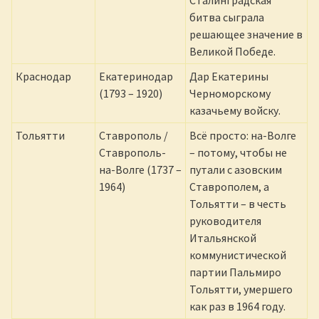
Сталинградская
битва сыграла
решающее значение в
Великой Победе.
Краснодар
Екатеринодар
Дар Екатерины
(1793 – 1920)
Черноморскому
казачьему войску.
Тольятти
Ставрополь /
Всё просто: на-Волге
Ставрополь-
– потому, чтобы не
на-Волге (1737 –
путали с азовским
1964)
Ставрополем, а
Тольятти – в честь
руководителя
Итальянской
коммунистической
партии Пальмиро
Тольятти, умершего
как раз в 1964 году.