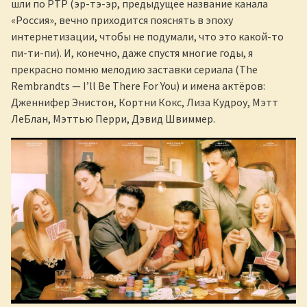
шли по РТР (эр-тэ-эр, предыдущее название канала
«Россия», вечно приходится пояснять в эпоху
интернетизации, чтобы не подумали, что это какой-то
пи-ти-пи). И, конечно, даже спустя многие годы, я
прекрасно помню мелодию заставки сериала (The
Rembrandts — I’ll Be There For You) и имена актёров:
Дженнифер Энистон, Кортни Кокс, Лиза Кудроу, Мэтт
ЛеБлан, Мэттью Перри, Дэвид Швиммер.