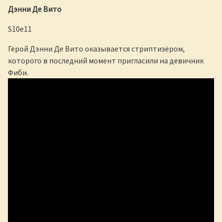
Дэнни Де Вито
S10e11
Герой Дэнни Де Вито оказывается стриптизёром,
которого в последний момент пригласили на девичник
Фиби.