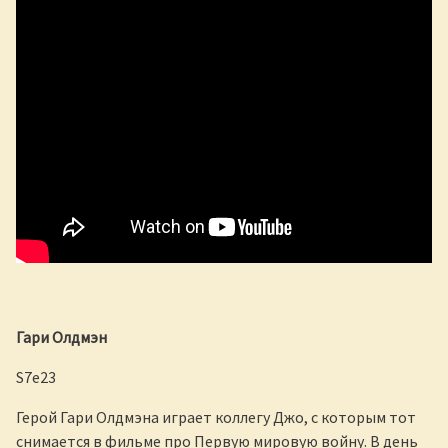
Гари Олдмэн
S7e23
Герой Гари Олдмэна играет коллегу Джо, с которым тот
снимается в фильме про Первую мировую войну. В день