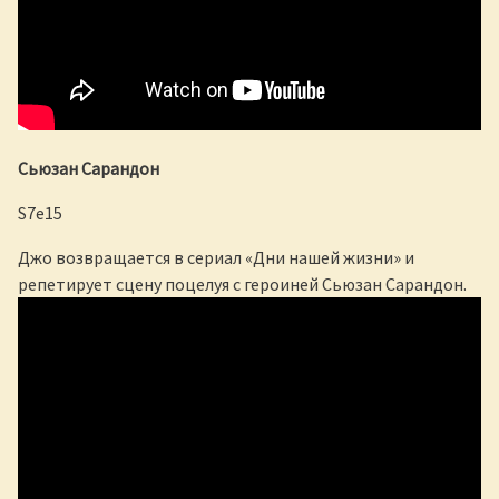
Сьюзан Сарандон
S7e15
Джо возвращается в сериал «Дни нашей жизни» и
репетирует сцену поцелуя с героиней Сьюзан Сарандон.