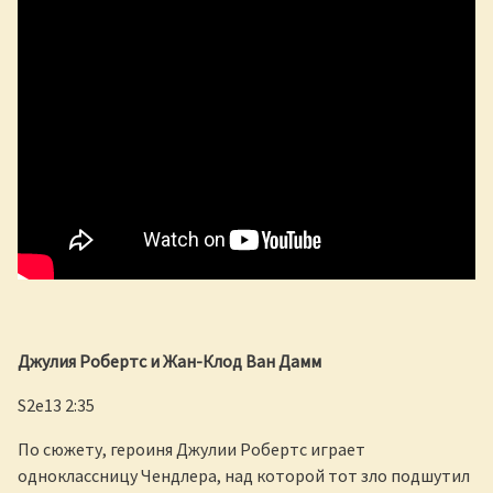
Джулия Робертс и Жан-Клод Ван Дамм
S2e13 2:35
По сюжету, героиня Джулии Робертс играет
одноклассницу Чендлера, над которой тот зло подшутил