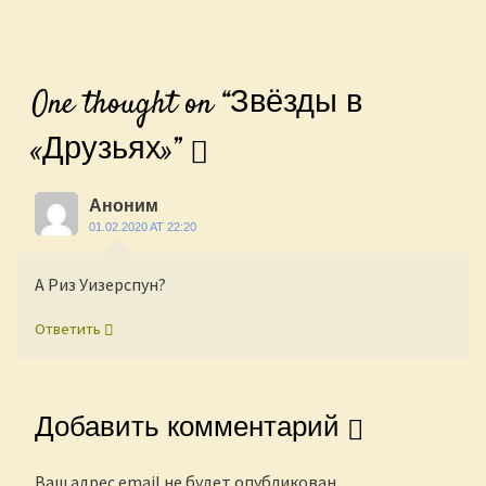
One thought on “
Звёзды в
«Друзьях»
”
Аноним
01.02.2020 AT 22:20
А Риз Уизерспун?
Ответить
Добавить комментарий
Ваш адрес email не будет опубликован.