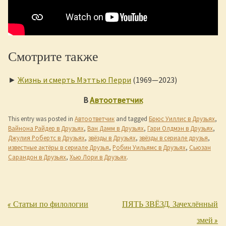
Смотрите также
►
Жизнь и смерть Мэттью Перри
(1969—2023)
В
Автоответчик
This entry was posted in
Автоответчик
and tagged
Брюс Уиллис в Друзьях
,
Вайнона Райдер в Друзьях
,
Ван Дамм в Друзьях
,
Гари Олдмэн в Друзьях
,
Джулия Робертс в Друзьях
,
звёзды в Друзьях
,
звёзды в сериале друзья
,
известные актёры в сериале Друзья
,
Робин Уильямс в Друзьях
,
Сьюзан
Сарандон в Друзьях
,
Хью Лори в Друзьях
.
«
Статьи по филологии
ПЯТЬ ЗВЁЗД. Зачехлённый
Post navigation
змей
»