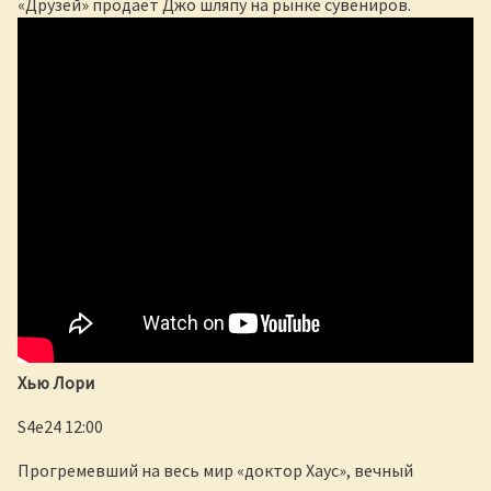
«Друзей» продаёт Джо шляпу на рынке сувениров.
Хью Лори
S4e24 12:00
Прогремевший на весь мир «доктор Хаус», вечный