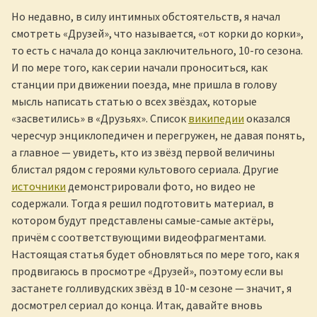
Но недавно, в силу интимных обстоятельств, я начал
смотреть «Друзей», что называется, «от корки до корки»,
то есть с начала до конца заключительного, 10-го сезона.
И по мере того, как серии начали проноситься, как
станции при движении поезда, мне пришла в голову
мысль написать статью о всех звёздах, которые
«засветились» в «Друзьях». Список
википедии
оказался
чересчур энциклопедичен и перегружен, не давая понять,
а главное — увидеть, кто из звёзд первой величины
блистал рядом с героями культового сериала. Другие
источники
демонстрировали фото, но видео не
содержали. Тогда я решил подготовить материал, в
котором будут представлены самые-самые актёры,
причём с соответствующими видеофрагментами.
Настоящая статья будет обновляться по мере того, как я
продвигаюсь в просмотре «Друзей», поэтому если вы
застанете голливудских звёзд в 10-м сезоне — значит, я
досмотрел сериал до конца. Итак, давайте вновь