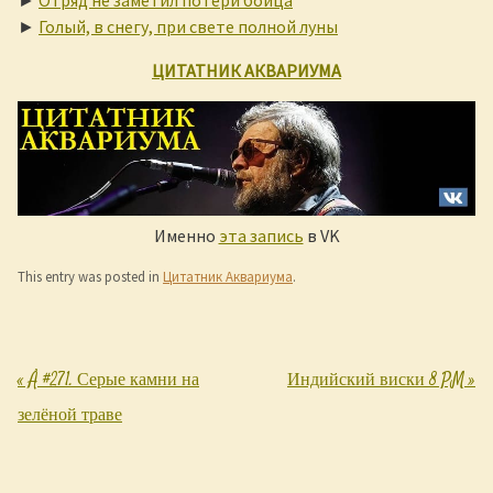
►
Отряд не заметил потери бойца
►
Голый, в снегу, при свете полной луны
ЦИТАТНИК АКВАРИУМА
Именно
эта запись
в VK
This entry was posted in
Цитатник Аквариума
.
«
Å #271. Серые камни на
Индийский виски 8 PM
»
Post navigation
зелёной траве