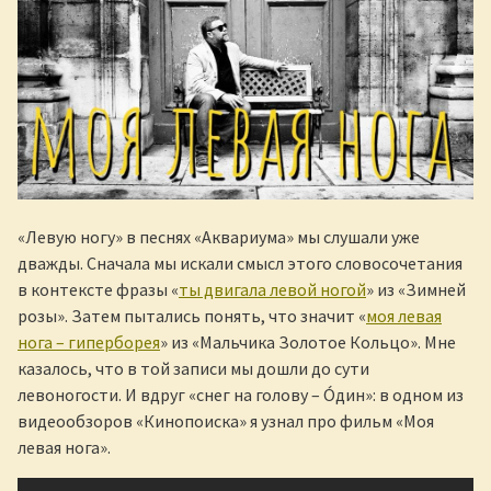
«Левую ногу» в песнях «Аквариума» мы слушали уже
дважды. Сначала мы искали смысл этого словосочетания
в контексте фразы «
ты двигала левой ногой
» из «Зимней
розы». Затем пытались понять, что значит «
моя левая
нога – гиперборея
» из «Мальчика Золотое Кольцо». Мне
казалось, что в той записи мы дошли до сути
левоногости. И вдруг «снег на голову – Óдин»: в одном из
видеообзоров «Кинопоиска» я узнал про фильм «Моя
левая нога».