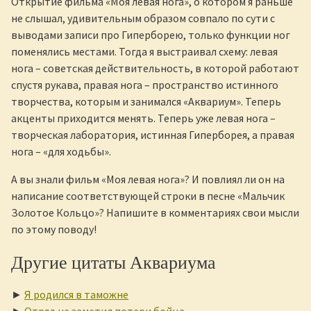
Открытие фильма «Моя левая нога», о котором я раньше
не слышал, удивительным образом совпало по сути с
выводами записи про Гиперборею, только функции ног
поменялись местами. Тогда я выстраивал схему: левая
нога – советская действительность, в которой работают
спустя рукава, правая нога – пространство истинного
творчества, которым и занимался «Аквариум». Теперь
акценты приходится менять. Теперь уже левая нога –
творческая лаборатория, истинная Гиперборея, а правая
нога – «для ходьбы».
А вы знали фильм «Моя левая нога»? И повлиял ли он на
написание соответствующей строки в песне «Мальчик
Золотое Кольцо»? Напишите в комментариях свои мысли
по этому поводу!
Другие цитаты Аквариума
►
Я родился в таможне