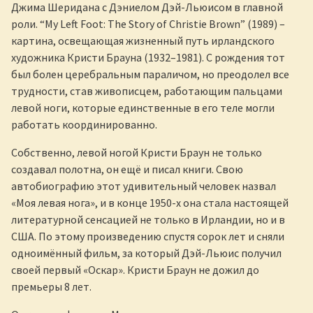
Джима Шеридана с Дэниелом Дэй-Льюисом в главной
роли. “My Left Foot: The Story of Christie Brown” (1989) –
картина, освещающая жизненный путь ирландского
художника Кристи Брауна (1932–1981). С рождения тот
был болен церебральным параличом, но преодолел все
трудности, став живописцем, работающим пальцами
левой ноги, которые единственные в его теле могли
работать координированно.
Собственно, левой ногой Кристи Браун не только
создавал полотна, он ещё и писал книги. Свою
автобиографию этот удивительный человек назвал
«Моя левая нога», и в конце 1950-х она стала настоящей
литературной сенсацией не только в Ирландии, но и в
США. По этому произведению спустя сорок лет и сняли
одноимённый фильм, за который Дэй-Льюис получил
своей первый «Оскар». Кристи Браун не дожил до
премьеры 8 лет.