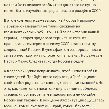
матери. Хотя никаких особых глаз для этого не нужно: не
может быть изумлённых среди всех, кто рождён в СССР.
В этом контексте даже загадочный образ Николы-с-
Ларьком оказывается не таким сложным на
герменевтический зуб. Это – XX-й век в истории нашей
страны, которая проделала тернистый путь от
православия империи к атеизму СССР и капитализму
современной России. Вкупе с фактом разворованности
святых мест картина получается печальная. Но даже сам
Нестор Махно бледнеет, когда Россия в седле!
А в седло ей нужно вспрыгивать, чтобы спасти себя и
своих детей. Пройдёт всего пару лет, и Гребенщиков
споёт: «Моя родина, как свинья, жрёт своих сыновей». Но
это, как кажется, относится к внутренним проблемам
страны, к противоречиям в идеологии, а не к судьбе
России как таковой. В конце же 90-х ситуация ощущалась
музыкантом иначе: вот он – край, конец, близость