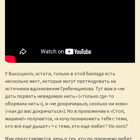
У Высоцкого, кстати, только в этой балладе есть
несколько мест, которые могут претендовать на
источники вдохновения Гребенщикова. Тут вам и «не
дать порвать невидимую нить» («только где-то
оборвана нить»), и «не докричишься, сколько ни зови»
(«как до вас докричаться»). Но в приложении к «Стоп,
машина!» получается, «я хочу познакомить тебя с теми,
кто всё ещё дышит» = с теми, кто ещё любит? Но кого?
Мне представляется, речь о тех, кто по-прежнему любит