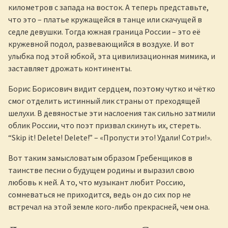
километров с запада на восток. А теперь представьте,
что это – платье кружащейся в танце или скачущей в
седле девушки. Тогда южная граница России – это её
кружевной подол, развевающийся в воздухе. И вот
улыбка под этой юбкой, эта цивилизационная мимика, и
заставляет дрожать континенты.
Борис Борисович видит сердцем, поэтому чутко и чётко
смог отделить истинный лик страны от преходящей
шелухи. В девяностые эти наслоения так сильно затмили
облик России, что поэт призвал скинуть их, стереть.
“Skip it! Delete! Delete!” – «Пропусти это! Удали! Сотри!».
Вот таким замысловатым образом Гребенщиков в
таинстве песни о будущем родины и выразил свою
любовь к ней. А то, что музыкант любит Россию,
сомневаться не приходится, ведь он до сих пор не
встречал на этой земле кого-либо прекрасней, чем она.