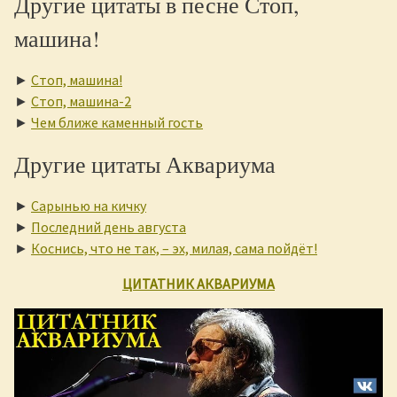
Другие цитаты в песне Стоп,
машина!
►
Стоп, машина!
►
Стоп, машина-2
►
Чем ближе каменный гость
Другие цитаты Аквариума
►
Сарынью на кичку
►
Последний день августа
►
Коснись, что не так, – эх, милая, сама пойдёт!
ЦИТАТНИК АКВАРИУМА