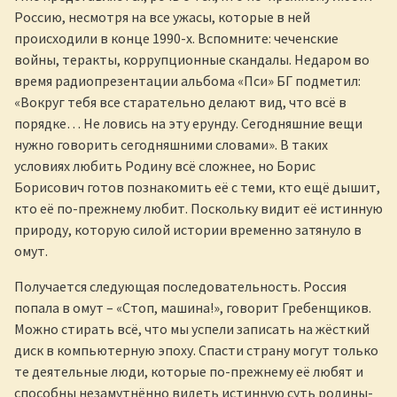
Россию, несмотря на все ужасы, которые в ней
происходили в конце 1990-х. Вспомните: чеченские
войны, теракты, коррупционные скандалы. Недаром во
время радиопрезентации альбома «Пси» БГ подметил:
«Вокруг тебя все старательно делают вид, что всё в
порядке… Не ловись на эту ерунду. Сегодняшние вещи
нужно говорить сегодняшними словами». В таких
условиях любить Родину всё сложнее, но Борис
Борисович готов познакомить её с теми, кто ещё дышит,
кто её по-прежнему любит. Поскольку видит её истинную
природу, которую силой истории временно затянуло в
омут.
Получается следующая последовательность. Россия
попала в омут – «Стоп, машина!», говорит Гребенщиков.
Можно стирать всё, что мы успели записать на жёсткий
диск в компьютерную эпоху. Спасти страну могут только
те деятельные люди, которые по-прежнему её любят и
способны незамутнённо видеть истинную суть родины-