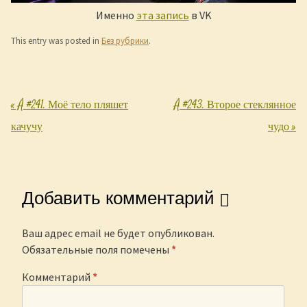
Именно
эта запись
в VK
This entry was posted in
Без рубрики
.
«
Å #241. Моё тело пляшет
Å #243. Второе стеклянное
Post navigation
качучу
чудо
»
Добавить комментарий
Ваш адрес email не будет опубликован.
Обязательные поля помечены
*
Комментарий
*