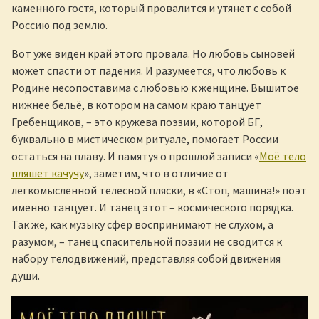
каменного гостя, который провалится и утянет с собой
Россию под землю.
Вот уже виден край этого провала. Но любовь сыновей
может спасти от падения. И разумеется, что любовь к
Родине несопоставима с любовью к женщине. Вышитое
нижнее бельё, в котором на самом краю танцует
Гребенщиков, – это кружева поэзии, которой БГ,
буквально в мистическом ритуале, помогает России
остаться на плаву. И памятуя о прошлой записи «
Моё тело
пляшет качучу
», заметим, что в отличие от
легкомысленной телесной пляски, в «Стоп, машина!» поэт
именно танцует. И танец этот – космического порядка.
Так же, как музыку сфер воспринимают не слухом, а
разумом, – танец спасительной поэзии не сводится к
набору телодвижений, представляя собой движения
души.