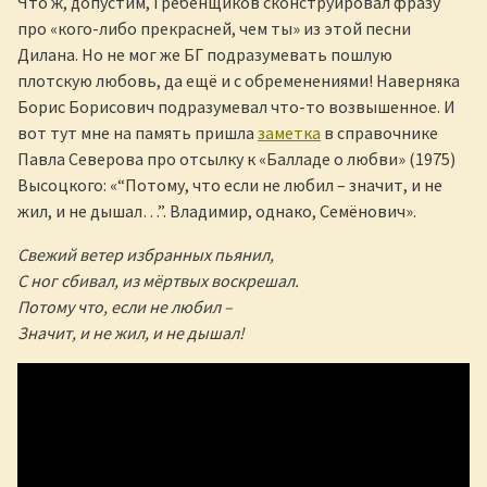
Что ж, допустим, Гребенщиков сконструировал фразу
про «кого-либо прекрасней, чем ты» из этой песни
Дилана. Но не мог же БГ подразумевать пошлую
плотскую любовь, да ещё и с обременениями! Наверняка
Борис Борисович подразумевал что-то возвышенное. И
вот тут мне на память пришла
заметка
в справочнике
Павла Северова про отсылку к «Балладе о любви» (1975)
Высоцкого: «“Потому, что если не любил – значит, и не
жил, и не дышал…”. Владимир, однако, Семёнович».
Свежий ветер избранных пьянил,
С ног сбивал, из мёртвых воскрешал.
Потому что, если не любил –
Значит, и не жил, и не дышал!