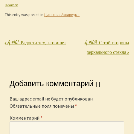
lammen
This entry was posted in
Цитатник Аквариума
.
«
Å #101. Радости тем, кто ищет
Å #103. С той стороны
Post navigation
зеркального стекла
»
Добавить комментарий
Ваш адрес email не будет опубликован.
Обязательные поля помечены
*
Комментарий
*