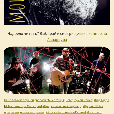
Надоело читать? Выбирай и смотри
лучшие концерты
Аквариума
#А на веточке верхней две волшебные птицы
|
Ветер, туман и снег
|
#Кад Годдо
|
#На святой горе Монмартр
|
#Придёт йогин на кладбище
|
#Царица Шебы
прекрасна, но она ни при чём
|
#Я пил в Костроме и в Рязани
|
#Lasto beth