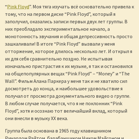
“
Pink Floyd
”. Моя тяга изучать всё основательно привела к
тому, что на первом диске “Pink Floyd”, который я
заполучил, оказались записи первых двух лет группы. В
них преобладало экспериментальное начало, а
монотонность звучания и общая депрессивность просто
зашкаливали! В итоге “Pink Floyd” вызвали у меня
отторжение, которое длилось несколько лет. И открыл я
их для себя сравнительно поздно. Не испытывая
изначально пристрастия к их музыке, я так и остановился
на общепопулярных вещах “Pink Floyd” – “Money” и “The
Wall”. Фильм Алана Паркера у меня так и не хватило сил
досмотреть до конца, и наибольшее удовольствие я
получал от просмотра документального видео о группе.
В любом случае получается, что я не поклонник “Pink
Floyd”, хотя и осознаю тот величайший вклад, который
они внесли в музыку XX века.
Группа была основана в 1965 году клавишником
Ричардом Райтом, барабанщиком Ником Мэйсоном и