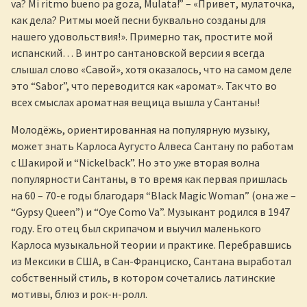
va? Mi ritmo bueno pa goza, Mulata!” – «Привет, мулаточка,
как дела? Ритмы моей песни буквально созданы для
нашего удовольствия!». Примерно так, простите мой
испанский… В интро сантановской версии я всегда
слышал слово «Савой», хотя оказалось, что на самом деле
это “Sabor”, что переводится как «аромат». Так что во
всех смыслах ароматная вещица вышла у Сантаны!
Молодёжь, ориентированная на популярную музыку,
может знать Карлоса Аугусто Алвеса Сантану по работам
с Шакирой и “Nickelback”. Но это уже вторая волна
популярности Сантаны, в то время как первая пришлась
на 60 – 70-е годы благодаря “Black Magic Woman” (она же –
“Gypsy Queen”) и “Oye Como Va”. Музыкант родился в 1947
году. Его отец был скрипачом и выучил маленького
Карлоса музыкальной теории и практике. Перебравшись
из Мексики в США, в Сан-Франциско, Сантана выработал
собственный стиль, в котором сочетались латинские
мотивы, блюз и рок-н-ролл.