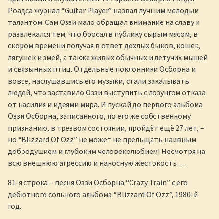
Роадса журнал “Guitar Player” назвал лучшим молодым
талантом. Сам Оззи мало обращал внимание на славу и
развлекался тем, что бросал в публику сырым мясом, в
скором времени получая в ответ дохлых быков, кошек,
лягушек и змей, а также живых обычных и летучих мышей
и связынных птиц. Отдельные поклонники Осборна и
вовсе, наслушавшись его музыки, стали закалывать
людей, что заставило Оззи выступить с лозунгом отказа
от насилия и идеями мира. И пускай до первого альбома
Оззи Осборна, записанного, по его же собственному
признанию, в трезвом состоянии, пройдёт ещё 27 лет, –
но “Blizzard Of Ozz” не может не прельщать наивным
добродушием и глубоким человеколюбием! Несмотря на
всю внешнюю агрессию и наносную жестокость…
81-я строка – песня Оззи Осборна “Crazy Train” с его
дебютного сольного альбома “Blizzard Of Ozz”, 1980-й
год.