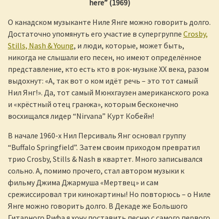
here” (1969)
О канадском музыканте Ниле Янге можно говорить долго.
Достаточно упомянуть его участие в супергруппе
Crosby,
Stills, Nash & Young
, и люди, которые, может быть,
никогда не слышали его песен, но имеют определённое
представление, кто есть кто в рок-музыке XX века, разом
выдохнут: «А, так вот о ком идёт речь – это тот самый
Нил Янг!». Да, тот самый Мюнхгаузен американского рока
и «крёстный отец гранжа», которым бесконечно
восхищался лидер “Nirvana” Курт Кобейн!
В начале 1960-х Нил Персиваль Янг основал группу
“Buffalo Springfield”. Затем своим приходом превратил
трио Crosby, Stills & Nash в квартет. Много записывался
сольно. А, помимо прочего, стал автором музыки к
фильму Джима Джармуша «Мертвец» и сам
срежиссировал три кинокартины! Но повторюсь – о Ниле
Янге можно говорить долго. В Декаде же Большого
Гитарного Рифа я хочу поставить песню с самого первого