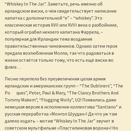
“Whiskey In The Jar”. Заметьте, речь именно об
ирландском виски, о чём свидетельствует написание
напитка с дополнительной “e” – “whiskey”. Это
классическая история XVII или XVIII века о разбойнике,
который ограбил некоего капитана Фаррела, –
популярная для Ирландии тема воздаяния
правительственных чиновников. Однако затем героя
предала возлюбленная Молли, так что радоваться в
жизни остаётся только тому, что есть ещё виски во
фляге…
Песню перепела без преувеличения целая армия
ирландских и американских групп – “The Dubliners”, “The
Po ques”, Peter, Paul & Mary, “The Clancy Brothers And
Tommy Makem”, “Flogging Molly”, U2! Появились даже
немецкая версия в исполнении коллектива “Santiano” и
русская переработка «Монгол Шуудан»! Да что уж там
далеко ходить – мотив “Whiskey In The Jar” звучит в
советском мультфильме «Пластилиновая ворона»! Но