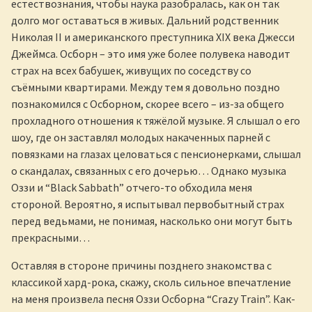
естествознания, чтобы наука разобралась, как он так
долго мог оставаться в живых. Дальний родственник
Николая II и американского преступника XIX века Джесси
Джеймса. Осборн – это имя уже более полувека наводит
страх на всех бабушек, живущих по соседству со
съёмными квартирами. Между тем я довольно поздно
познакомился с Осборном, скорее всего – из-за общего
прохладного отношения к тяжёлой музыке. Я слышал о его
шоу, где он заставлял молодых накаченных парней с
повязками на глазах целоваться с пенсионерками, слышал
о скандалах, связанных с его дочерью… Однако музыка
Оззи и “Black Sabbath” отчего-то обходила меня
стороной. Вероятно, я испытывал первобытный страх
перед ведьмами, не понимая, насколько они могут быть
прекрасными…
Оставляя в стороне причины позднего знакомства с
классикой хард-рока, скажу, сколь сильное впечатление
на меня произвела песня Оззи Осборна “Crazy Train”. Как-