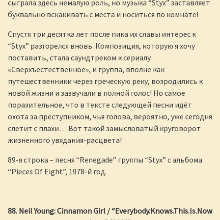
сыграла здесь немалую роль, но музыка “Styx” заставляет
буквально вскакивать с места и носиться по комнате!
Спустя три десятка лет после пика их славы интерес к
“Styx” разгорелся вновь. Композиция, которую я хочу
поставить, стала саундтреком к сериалу
«Сверхъестественное», и группа, вполне как
путешественники через греческую реку, возродились к
новой жизни и зазвучали в полной голос! Но самое
поразительное, что в тексте следующей песни идёт
охота за преступником, чья голова, вероятно, уже сегодня
слетит с плахи… Вот такой замысловатый круговорот
жизненного увядания-расцвета!
89-я строка – песня “Renegade” группы “Styx” с альбома
“Pieces Of Eight”, 1978-й год.
88.
Neil
Young
:
Cinnamon
Girl
/
“Everybody.Knows.This.Is.Now