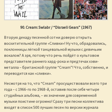
90.
Cream
:
Swlabr
/ “
Disraeli
Gears
” (1967)
Вторую декаду песенной сотни доверю открыть
восхитительной группе «Сливки»! Ну что, обрадовались,
поклонницы лёгкой танцевальной музыки с девичьим
вокалом? А зря, потому что речь пойдёт о культовом
представителе раннего хард-рока и предтечах хэви-
металла – британской группе “Cream”! Что, собственно, и
переводится как «сливки».
Несмотря на то, что “Cream” просуществовали всего три
года – с 1966-го по 1968-й, оставив после себя четыре
студийных альбома, – их значение для современной
музыки поистине огромно! Сразу три песни коллектива
входят в список 500 лучших песен по версии журнала