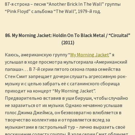
87-я строка – песня “Another Brick In The Wall” группы
“Pink Floyd” с альбома “The Wall”, 1979-й год.
86. My Morning Jacket: Holdin On To Black Metal / “Circuital”
(2011)
Каюсь, американскую группу “
My Morning Jacket
” я
услышал в ходе просмотра мультсериала «Американский
папаша»… В 7-й серии пятого сезона глава семейства
Стен Смит запрещает дочери слушать агрессивную рок-
музыку и с целью забрать её с сатанинского сборища
приходит на концерт “My Morning Jacket”.
Предварительно вставив в уши бируши, чтобы случайно
не заразиться от их музыки. Однако нечаянно услышав
голос Джима Джеймса, он безвозвратно влюбляется в
творчество коллектива и отправляется вслед за
музыкантами в гастрольный тур – лично выразить своё
восхищение солисту группы. В ходе серии Смит обличает