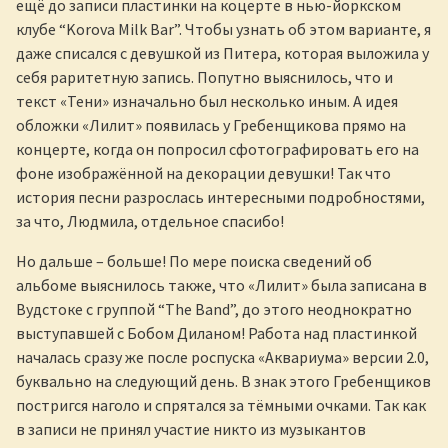
ещё до записи пластинки на коцерте в нью-йоркском
клубе “Korova Milk Bar”. Чтобы узнать об этом варианте, я
даже списался с девушкой из Питера, которая выложила у
себя раритетную запись. Попутно выяснилось, что и
текст «Тени» изначально был несколько иным. А идея
обложки «Лилит» появилась у Гребенщикова прямо на
концерте, когда он попросил сфотографировать его на
фоне изображённой на декорации девушки! Так что
история песни разрослась интересными подробностями,
за что, Людмила, отдельное спасибо!
Но дальше – больше! По мере поиска сведений об
альбоме выяснилось также, что «Лилит» была записана в
Вудстоке с группой “The Band”, до этого неоднократно
выступавшей с Бобом Диланом! Работа над пластинкой
началась сразу же после роспуска «Аквариума» версии 2.0,
буквально на следующий день. В знак этого Гребенщиков
постригся наголо и спрятался за тёмными очками. Так как
в записи не принял участие никто из музыкантов