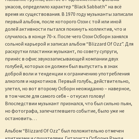
ужасов, определило характер “Black Sabbath” на всё
время их существования. В 1970 году музыканты записали
первый альбом, после которого Оззи с той или иной
долей активности пытался покинуть коллектив, что и
случилось в конце 70-х. После чего Оззи Осборн занялся
сольной карьерой и записал альбом “Blizzard Of Ozz”. Для
раскрутки пластинки музыкант, по совету супруги,
принёс в офис звукозаписывающей компании двух
голубей, которых он должен был выпустить в знак
доброй воли и тенденции к ограничению употребления
алкоголя и наркотиков. Первый голубь, действительно,
улетел, но вот второму Осборн неожиданно – наверное,
в том числе для самого себя – откусил голову!
Впоследствии музыкант признался, что был сильно пьян,
но фотографа, запечатлевшего событие, было уже не
остановить…
Альбом “Blizzard Of Ozz” был положительно отмечен
критиками и слушателями. Гитариста Осборна Рэнди