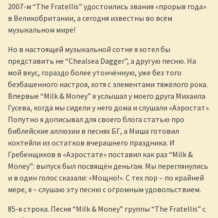
2007-м “The Fratellis” удостоились звания «прорыв года»
в Великобритании, а сегодня известны во всём
музыкальном мире!
Но в настоящей музыкальной сотне я хотел бы
представить не “Chealsea Dagger”, а другую песню. На
мой вкус, гораздо более утончённую, уже без того
безбашенного настроя, хотя с элементами тяжёлого рока.
Впервые “Milk & Money” я услышал у моего друга Михаила
Гусева, когда мы сидели у него дома и слушали «Аэростат».
Попутно я дописывал для своего блога статью про
библейские аллюзии в песнях БГ, а Миша готовил
коктейли из остатков вчерашнего праздника. И
Гребенщиков в «Аэростате» поставил как раз “Milk &
Money”: выпуск был посвящён деньгам. Мы переглянулись
и в один голос сказали: «Мощно!». С тех пор – по крайней
мере, я – слушаю эту песню с огромным удовольствием.
85-я строка. Песня “Milk & Money” группы “The Fratellis” с