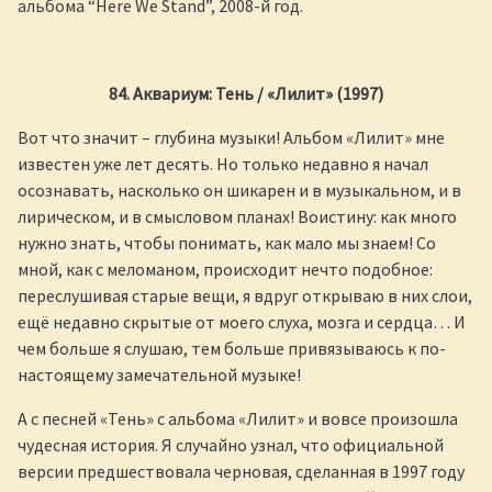
альбома “Here We Stand”, 2008-й год.
84.
Аквариум
:
Тень
/ «
Лилит
» (1997)
Вот что значит – глубина музыки! Альбом «Лилит» мне
известен уже лет десять. Но только недавно я начал
осознавать, насколько он шикарен и в музыкальном, и в
лирическом, и в смысловом планах! Воистину: как много
нужно знать, чтобы понимать, как мало мы знаем! Со
мной, как с меломаном, происходит нечто подобное:
переслушивая старые вещи, я вдруг открываю в них слои,
ещё недавно скрытые от моего слуха, мозга и сердца… И
чем больше я слушаю, тем больше привязываюсь к по-
настоящему замечательной музыке!
А с песней «Тень» с альбома «Лилит» и вовсе произошла
чудесная история. Я случайно узнал, что официальной
версии предшествовала черновая, сделанная в 1997 году