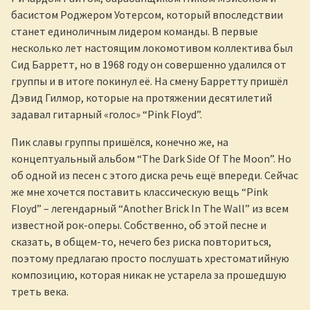
басистом Роджером Уотерсом, который впоследствии
станет единоличным лидером команды. В первые
несколько лет настоящим локомотивом коллектива был
Сид Барретт, но в 1968 году он совершенно удалился от
группы и в итоге покинул её. На смену Барретту пришёл
Дэвид Гилмор, которые на протяжении десятилетий
задавал гитарный «голос» “Pink Floyd”.
Пик славы группы пришёлся, конечно же, на
концептуальный альбом “The Dark Side Of The Moon”. Но
об одной из песен с этого диска речь ещё впереди. Сейчас
же мне хочется поставить классическую вещь “Pink
Floyd” – легендарный “Another Brick In The Wall” из всем
известной рок-оперы. Собственно, об этой песне и
сказать, в общем-то, нечего без риска повториться,
поэтому предлагаю просто послушать хрестоматийную
композицию, которая никак не устарела за прошедшую
треть века.