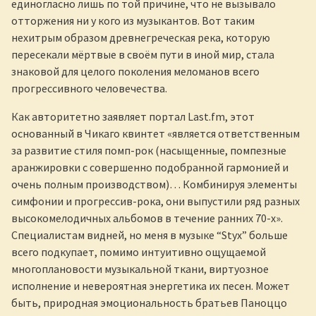
единогласно лишь по той причине, что не вызывало
отторжения ни у кого из музыкантов. Вот таким
нехитрым образом древнегреческая река, которую
пересекали мёртвые в своём пути в иной мир, стала
знаковой для целого поколения меломанов всего
прогрессивного человечества.
Как авторитетно заявляет портал Last.fm, этот
основанный в Чикаго квинтет «является ответственным
за развитие стиля помп-рок (насыщенные, помпезные
аранжировки с совершенно подобранной гармонией и
очень полным производством)… Комбинируя элементы
симфонии и прогрессив-рока, они выпустили ряд разных
высокомелодичных альбомов в течение ранних 70-х».
Специалистам видней, но меня в музыке “Styx” больше
всего подкупает, помимо интуитивно ощущаемой
многоплановости музыкальной ткани, виртуозное
исполнение и невероятная энергетика их песен. Может
быть, природная эмоциональность братьев Паноццо