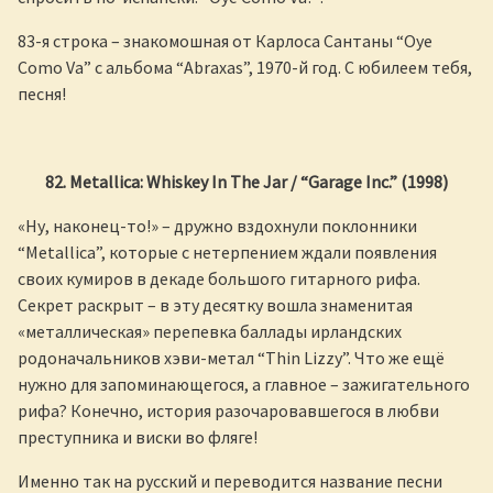
83-я строка – знакомошная от Карлоса Сантаны “Oye
Como Va” с альбома “Abraxas”, 1970-й год. С юбилеем тебя,
песня!
82. Metallica: Whiskey In The Jar / “Garage Inc.” (1998)
«Ну, наконец-то!» – дружно вздохнули поклонники
“Metallica”, которые с нетерпением ждали появления
своих кумиров в декаде большого гитарного рифа.
Секрет раскрыт – в эту десятку вошла знаменитая
«металлическая» перепевка баллады ирландских
родоначальников хэви-метал “Thin Lizzy”. Что же ещё
нужно для запоминающегося, а главное – зажигательного
рифа? Конечно, история разочаровавшегося в любви
преступника и виски во фляге!
Именно так на русский и переводится название песни