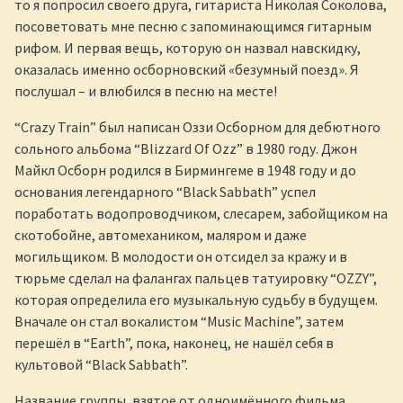
то я попросил своего друга, гитариста Николая Соколова,
посоветовать мне песню с запоминающимся гитарным
рифом. И первая вещь, которую он назвал навскидку,
оказалась именно осборновский «безумный поезд». Я
послушал – и влюбился в песню на месте!
“Crazy Train” был написан Оззи Осборном для дебютного
сольного альбома “Blizzard Of Ozz” в 1980 году. Джон
Майкл Осборн родился в Бирмингеме в 1948 году и до
основания легендарного “Black Sabbath” успел
поработать водопроводчиком, слесарем, забойщиком на
скотобойне, автомехаником, маляром и даже
могильщиком. В молодости он отсидел за кражу и в
тюрьме сделал на фалангах пальцев татуировку “OZZY”,
которая определила его музыкальную судьбу в будущем.
Вначале он стал вокалистом “Music Machine”, затем
перешёл в “Earth”, пока, наконец, не нашёл себя в
культовой “Black Sabbath”.
Название группы, взятое от одноимённого фильма