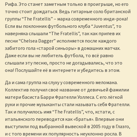
Рифа. Это станет заметным только в проигрыше, но его
точно стоит дождаться. Ведь гитарные соло британской
группы “The Fratellis” – марка современного инди-рока!
Если вы поклонник футбольного клуба “Juventus”, то
наверняка слышали “The Fratellis”, так как припев их
песни “Chelsea Dagger” исполняется после каждого
забитого гола «старой синьоры» в домашних матчах.
Даже если вы не любитель футбола, то всё равно
слышали эту песню, просто не догадывались, что это
она! Послушайте её в интернете и убедитесь в этом.
Да и сама группа на слуху у современного меломана.
Коллектив получил своё название от девичьей фамилии
матери басиста Барри Фрателли Уоллеса. С его лёгкой
руки и прочие музыканты стали называть себя Фрателли.
Так и получилось имя “The Fratellis”, что, кстати, с
итальянского переводится как «братья». Впервые они
выступили под выбранной вывеской в 2005 году в Глазго,
и с того времени их популярность неуклонно росла. В