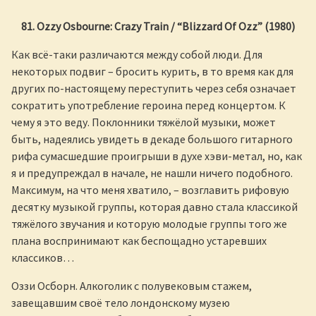
81. Ozzy Osbourne: Crazy Train / “Blizzard Of Ozz” (1980)
Как всё-таки различаются между собой люди. Для
некоторых подвиг – бросить курить, в то время как для
других по-настоящему переступить через себя означает
сократить употребление героина перед концертом. К
чему я это веду. Поклонники тяжёлой музыки, может
быть, надеялись увидеть в декаде большого гитарного
рифа сумасшедшие проигрыши в духе хэви-метал, но, как
я и предупреждал в начале, не нашли ничего подобного.
Максимум, на что меня хватило, – возглавить рифовую
десятку музыкой группы, которая давно стала классикой
тяжёлого звучания и которую молодые группы того же
плана воспринимают как беспощадно устаревших
классиков…
Оззи Осборн. Алкоголик с полувековым стажем,
завещавшим своё тело лондонскому музею