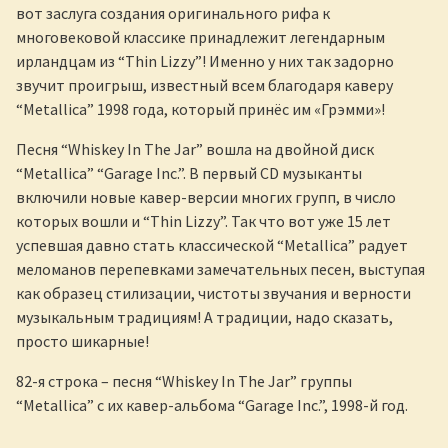
вот заслуга создания оригинального рифа к
многовековой классике принадлежит легендарным
ирландцам из “Thin Lizzy”! Именно у них так задорно
звучит проигрыш, известный всем благодаря каверу
“Metallica” 1998 года, который принёс им «Грэмми»!
Песня “Whiskey In The Jar” вошла на двойной диск
“Metallica” “Garage Inc.”. В первый CD музыканты
включили новые кавер-версии многих групп, в число
которых вошли и “Thin Lizzy”. Так что вот уже 15 лет
успевшая давно стать классической “Metallica” радует
меломанов перепевками замечательных песен, выступая
как образец стилизации, чистоты звучания и верности
музыкальным традициям! А традиции, надо сказать,
просто шикарные!
82-я строка – песня “Whiskey In The Jar” группы
“Metallica” с их кавер-альбома “Garage Inc.”, 1998-й год.