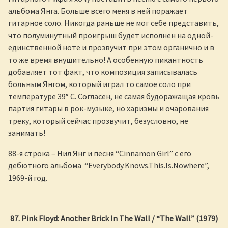
альбома Янга. Больше всего меня в ней поражает
гитарное соло. Никогда раньше не мог себе представить,
что полуминутный проигрыш будет исполнен на одной-
единственной ноте и прозвучит при этом органично и в
то же время внушительно! А особенную пикантность
добавляет тот факт, что композиция записывалась
больным Янгом, который играл то самое соло при
температуре 39° C. Согласен, не самая будоражащая кровь
партия гитары в рок-музыке, но харизмы и очарования
треку, который сейчас прозвучит, безусловно, не
занимать!
88-я строка – Нил Янг и песня “Cinnamon Girl” с его
дебютного альбома
“Everybody.Knows.This.Is.Nowhere”,
1969-й год.
87. Pink Floyd: Another Brick In The Wall / “The Wall” (1979)