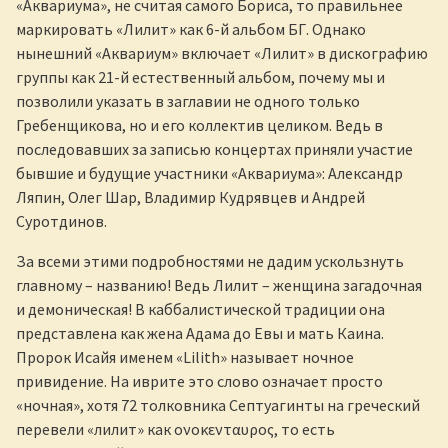
«Аквариума», не считая самого Бориса, то правильнее
маркировать «Лилит» как 6-й альбом БГ. Однако
нынешний «Аквариум» включает «Лилит» в дискографию
группы как 21-й естественный альбом, почему мы и
позволили указать в заглавии не одного только
Гребенщикова, но и его коллектив целиком. Ведь в
последовавших за записью концертах приняли участие
бывшие и будущие участники «Аквариума»: Александр
Ляпин, Олег Шар, Владимир Кудрявцев и Андрей
Суротдинов.
За всеми этими подробностями не дадим ускользнуть
главному – названию! Ведь Лилит – женщина загадочная
и демоническая! В каббалистической традиции она
представлена как жена Адама до Евы и мать Каина.
Пророк Исайя именем «Lilith» называет ночное
привидение. На иврите это слово означает просто
«ночная», хотя 72 толковника Септуагинты на греческий
перевели «лилит» как ονοκενταυρος, то есть