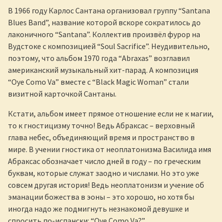
В 1966 году Карлос Сантана организовал группу “Santana
Blues Band”, название которой вскоре сократилось до
лаконичного “Santana”. Коллектив произвёл фурор на
Вудстоке с композицией “Soul Sacrifice”. Неудивительно,
поэтому, что альбом 1970 года “Abraxas” возглавил
американский музыкальный хит-парад. А композиция
“Oye Como Va” вместе с “Black Magic Woman” стали
визитной карточкой Сантаны.
Кстати, альбом имеет прямое отношение если не к магии,
то к гностицизму точно! Ведь Абраксас – верховный
глава небес, объединяющий время и пространство в
мире. В учении гностика от неоплатонизма Василида имя
Абраксас обозначает число дней в году – по греческим
буквам, которые служат заодно и числами. Но это уже
совсем другая история! Ведь неоплатонизм и учение об
эманации божества в эоны – это хорошо, но хотя бы
иногда надо же подмигнуть незнакомой девушке и
спросить по-испански: “Oye Como Va?”.