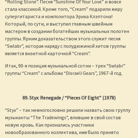
“Rolling Stone”. Песня “Sunshine Of Your Love” и вовсе
стала классикой. Кроме того, “Cream” подарили миру
супергитариста и композитора Эрика Клэптона!
Который, по сути, и выступил главным швейным
мастером в создании богатейших музыкальных полотен
группы. Ярким доказательством этого служит песня
“Swlabr”, которая наряду с полудюжиной хитов группы
является визитной карточкой “Cream”.
Итак, 90-я позиция музыкальной сотни – трек “Swlabr”
группы “Cream” с альбома “Disraeli Gears”, 1967-й год.
89. Styx: Renegade / “Pieces Of Eight” (1978)
“Styx” – так немногословно решили назвать свою группу
музыканты “The Tradewings”, влившие в свой состав
новую кровь. Как признались участники
новообразованного коллектива, имя было принято