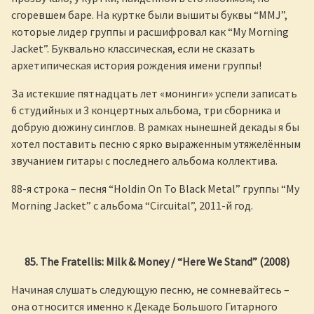
сгоревшем баре. На куртке были вышиты буквы “MMJ”,
которые лидер группы и расшифровал как “My Morning
Jacket”. Буквально классическая, если не сказать
архетипическая история рождения имени группы!
За истекшие пятнадцать лет «монинги» успели записать
6 студийных и 3 концертных альбома, три сборника и
добрую дюжину синглов. В рамках нынешней декады я бы
хотел поставить песню с ярко выраженным утяжелённым
звучанием гитары с последнего альбома коллектива.
88-я строка – песня “Holdin On To Black Metal” группы “My
Morning Jacket” с альбома “Circuital”, 2011-й год.
85. The Fratellis: Milk & Money / “Here We Stand” (2008)
Начиная слушать следующую песню, не сомневайтесь –
она относится именно к Декаде Большого Гитарного