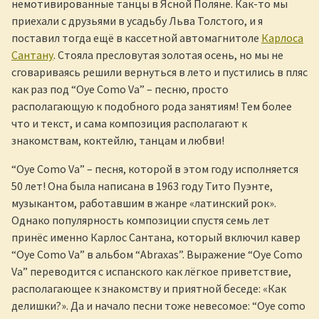
немотивированные танцы в Ясной Поляне. Как-то мы
приехали с друзьями в усадьбу Льва Толстого, и я
поставил тогда ещё в кассетной автомагнитоле
Карлоса
Сантану
. Стояла пресловутая золотая осень, но мы не
сговариваясь решили вернуться в лето и пустились в пляс
как раз под “Oye Como Va” – песню, просто
располагающую к подобного рода занятиям! Тем более
что и текст, и сама композиция располагают к
знакомствам, коктейлю, танцам и любви!
“Oye Como Va” – песня, которой в этом году исполняется
50 лет! Она была написана в 1963 году Тито Пуэнте,
музыкантом, работавшим в жанре «латинский рок».
Однако популярность композиции спустя семь лет
принёс именно Карлос Сантана, который включил кавер
“Oye Como Va” в альбом “Abraxas”. Выражение “Oye Como
Va” переводится с испанского как лёгкое приветствие,
располагающее к знакомству и приятной беседе: «Как
делишки?». Да и начало песни тоже невесомое: “Oye como