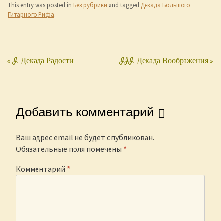
This entry was posted in
Без рубрики
and tagged
Декада Большого
Гитарного Рифа
.
«
I. Декада Радости
III. Декада Воображения
»
Post navigation
Добавить комментарий
Ваш адрес email не будет опубликован.
Обязательные поля помечены
*
Комментарий
*