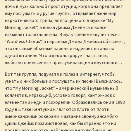
дочь в музыкальной проституции, когда она предлагает
ему послушать и другие группы, открывает жене мир
наркотического трипа, воплощённого в музыке “My
Morning Jacket”, а вокал Джима Джеймса и вовсе
называет голосом ангела! В мультфильме звучит песня
“Wordless Chorus”, а персонаж Джима Джеймса объясняет,
что он самый обычный парень и надевает штаны по
одной штанине. Что и демонстрирует на штанах,
любезно принесённых прислуживающими ему совами…
Вот так группа, подумал я и полез в интернет, чтобы
узнать о них больше и послушать их песни! Выяснилось,
что “My Morning Jacket” – американский музыкальный
коллектив, играющий, условно говоря, кантри-рок с
элементами инди и психоделии. Образовались они в 1998
году в штаке Кентукки и являются плоть от плоти
американскими рокерами. Название своему ансамблю
Джим Джеймс позаимствовал, как бы странно это ни
прозвучало, у куртки, найденной в его любимом, но