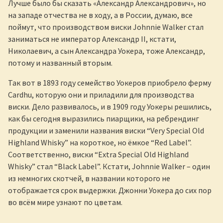
Лучше было бы сказать «Александр Александрович», но
на западе отчества не в ходу, а в России, думаю, все
поймут, что производством виски Johnnie Walker стал
заниматься не император Александр II, кстати,
Николаевич, а сын Александра Уокера, тоже Александр,
потому и названный вторым.
Так вот в 1893 году семейство Уокеров приобрело ферму
Cardhu, которую они и приладили для производства
виски. Дело развивалось, и в 1909 году Уокеры решились,
как бы сегодня выразились пиарщики, на ребрендинг
продукции и заменили названия виски “Very Special Old
Highland Whisky” на короткое, но ёмкое “Red Label”.
Соответственно, виски “Extra Special Old Highland
Whisky” стал “Black Label”. Кстати, Johnnie Walker – один
из немногих скотчей, в названии которого не
отображается срок выдержки. Джонни Уокера до сих пор
во всём мире узнают по цветам.