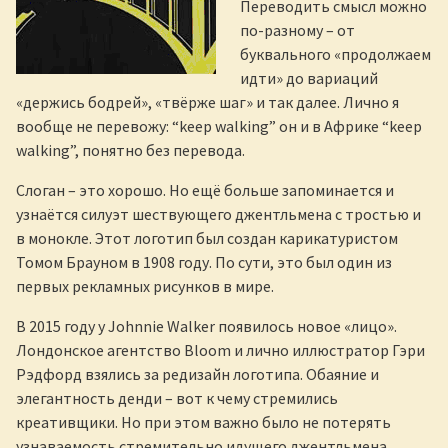
Переводить смысл можно
по-разному – от
буквального «продолжаем
идти» до вариаций
«держись бодрей», «твёрже шаг» и так далее. Лично я
вообще не перевожу: “keep walking” он и в Африке “keep
walking”, понятно без перевода.
Слоган – это хорошо. Но ещё больше запоминается и
узнаётся силуэт шествующего джентльмена с тростью и
в монокле. Этот логотип был создан карикатуристом
Томом Брауном в 1908 году. По сути, это был один из
первых рекламных рисунков в мире.
В 2015 году у Johnnie Walker появилось новое «лицо».
Лондонское агентство Bloom и лично иллюстратор Гэри
Рэдфорд взялись за редизайн логотипа. Обаяние и
элегантность денди – вот к чему стремились
креативщики. Но при этом важно было не потерять
узнаваемость стремительно идущего джентльмена.