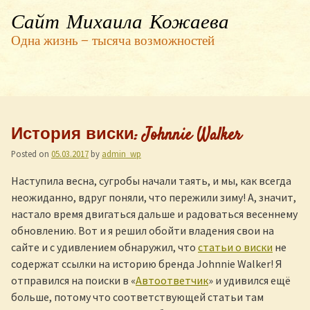
Сайт Михаила Кожаева
Одна жизнь — тысяча возможностей
История виски: Johnnie Walker
Posted on
05.03.2017
by
admin_wp
Наступила весна, сугробы начали таять, и мы, как всегда
неожиданно, вдруг поняли, что пережили зиму! А, значит,
настало время двигаться дальше и радоваться весеннему
обновлению. Вот и я решил обойти владения свои на
сайте и с удивлением обнаружил, что
статьи о виски
не
содержат ссылки на историю бренда Johnnie Walker! Я
отправился на поиски в «
Автоответчик
» и удивился ещё
больше, потому что соответствующей статьи там