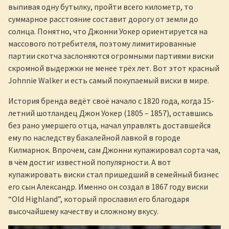
выпивая одну бутылку, пройти всего километр, то
суммарное расстояние составит дорогу от земли до
солнца. Понятно, что Джонни Уокер ориентируется на
массового потребителя, поэтому лимитированные
партии скотча заслоняются огромными партиями виски
скромной выдержки не менее трёх лет. Вот этот красный
Johnnie Walker и есть самый покупаемый виски в мире.
История бренда ведёт своё начало с 1820 года, когда 15-
летний шотландец Джон Уокер (1805 – 1857), оставшись
без рано умершего отца, начал управлять доставшейся
ему по наследству бакалейной лавкой в городе
Килмарнок. Впрочем, сам Джонни купажировал сорта чая,
в чём достиг известной популярности. А вот
купажировать виски стал пришедший в семейный бизнес
его сын Александр. Именно он создал в 1867 году виски
“Old Highland”, который прославил его благодаря
высочайшему качеству и сложному вкусу.