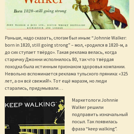
Раньше, надо сказать, слогам был иным: “Johnnie Walker:
born in 1820, still going strong” – мол, «родился в 1820-м, а
до сих ступает твёрдо». Такая реклама велась, когда
старичку Джонни исполнилось 80, так что твёрдая
походка была истинным признаком здоровья компании.
Невольно вспоминается реклама тульского пряника: «325
лет, а он всё свежий!». Тот ещё маразм, но люди
старались, придумывали…
Маркетологи Johnnie
Walker решили
подправить изначальный
посыл. Так появилась
фраза “keep walking”.