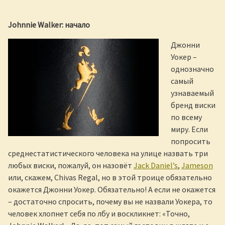
Johnnie Walker:
начало
Джонни
Уокер –
однозначно
самый
узнаваемый
бренд виски
по всему
миру. Если
попросить
среднестатистического человека на улице назвать три
любых виски, пожалуй, он назовёт
Jack Daniel’s
,
Jameson
или, скажем, Chivas Regal, но в этой троице обязательно
окажется Джонни Уокер. Обязательно! А если не окажется
– достаточно спросить, почему вы не назвали Уокера, то
человек хлопнет себя по лбу и воскликнет: «Точно,