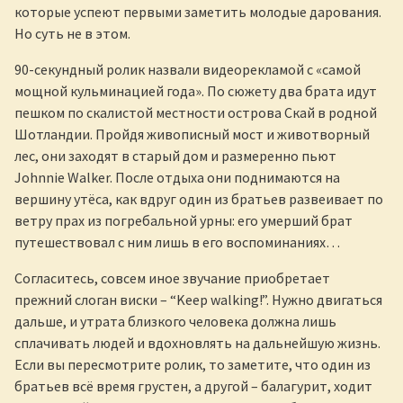
которые успеют первыми заметить молодые дарования.
Но суть не в этом.
90-секундный ролик назвали видеорекламой с «самой
мощной кульминацией года». По сюжету два брата идут
пешком по скалистой местности острова Скай в родной
Шотландии. Пройдя живописный мост и животворный
лес, они заходят в старый дом и размеренно пьют
Johnnie Walker. После отдыха они поднимаются на
вершину утёса, как вдруг один из братьев развеивает по
ветру прах из погребальной урны: его умерший брат
путешествовал с ним лишь в его воспоминаниях…
Согласитесь, совсем иное звучание приобретает
прежний слоган виски – “Keep walking!”. Нужно двигаться
дальше, и утрата близкого человека должна лишь
сплачивать людей и вдохновлять на дальнейшую жизнь.
Если вы пересмотрите ролик, то заметите, что один из
братьев всё время грустен, а другой – балагурит, ходит