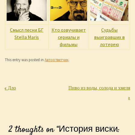
Смысл песни БГ
Кто озвучивает
Судьбы
Stella Maris
сериалы и
выигравших в
фильмы
лотерею
This entry was posted in
Автоответчик
.
«
Дло
Пиво из воды, солода и хмеля
Post navigation
»
2 thoughts on “
История виски: