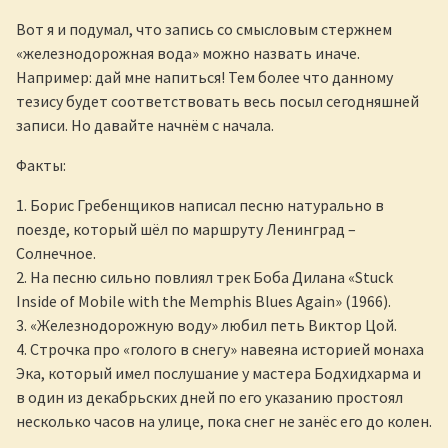
Вот я и подумал, что запись со смысловым стержнем
«железнодорожная вода» можно назвать иначе.
Например: дай мне напиться! Тем более что данному
тезису будет соответствовать весь посыл сегодняшней
записи. Но давайте начнём с начала.
Факты:
1. Борис Гребенщиков написал песню натурально в
поезде, который шёл по маршруту Ленинград –
Солнечное.
2. На песню сильно повлиял трек Боба Дилана «Stuck
Inside of Mobile with the Memphis Blues Again» (1966).
3. «Железнодорожную воду» любил петь Виктор Цой.
4. Строчка про «голого в снегу» навеяна историей монаха
Эка, который имел послушание у мастера Бодхидхарма и
в один из декабрьских дней по его указанию простоял
несколько часов на улице, пока снег не занёс его до колен.