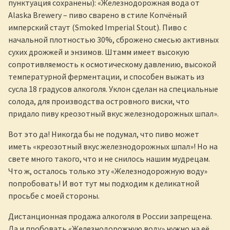
пунктуация сохранены): «Железнодорожная вода от
Alaska Brewery – пиво сварено в стиле Копчёный
имперский стаут (Smoked Imperial Stout). Пиво с
начальной плотностью 30%, сброжено смесью активных
сухих дрожжей и энзимов. Штамм имеет высокую
сопротивляемость к осмотическому давлению, высокой
температурной ферментации, и способен выжать из
сусла 18 градусов алкоголя. Уклон сделан на специальные
солода, для производства островного виски, что
придало пиву креозотный вкус железнодорожных шпал».
Вот это да! Никогда бы не подумал, что пиво может
иметь «креозотный вкус железнодорожных шпал»! Но на
свете много такого, что и не снилось нашим мудрецам.
Что ж, осталось только эту «Железнодорожную воду»
попробовать! И вот тут мы подходим к деликатной
просьбе с моей стороны.
Дистанционная продажа алкоголя в России запрещена.
Да и пробовать «Железнодорожную воду» нужно на её