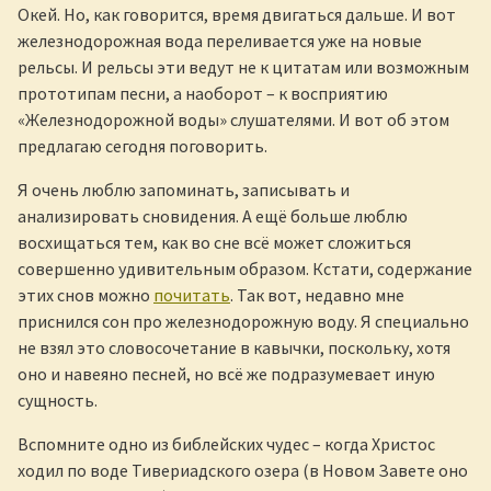
Окей. Но, как говорится, время двигаться дальше. И вот
железнодорожная вода переливается уже на новые
рельсы. И рельсы эти ведут не к цитатам или возможным
прототипам песни, а наоборот – к восприятию
«Железнодорожной воды» слушателями. И вот об этом
предлагаю сегодня поговорить.
Я очень люблю запоминать, записывать и
анализировать сновидения. А ещё больше люблю
восхищаться тем, как во сне всё может сложиться
совершенно удивительным образом. Кстати, содержание
этих снов можно
почитать
. Так вот, недавно мне
приснился сон про железнодорожную воду. Я специально
не взял это словосочетание в кавычки, поскольку, хотя
оно и навеяно песней, но всё же подразумевает иную
сущность.
Вспомните одно из библейских чудес – когда Христос
ходил по воде Тивериадского озера (в Новом Завете оно