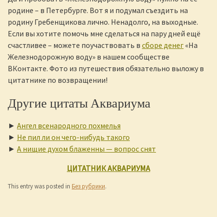
родине – в Петербурге. Вот я и подумал съездить на
родину Гребенщикова лично. Ненадолго, на выходные.
Если вы хотите помочь мне сделаться на пару дней ещё
счастливее – можете поучаствовать в
сборе денег
«На
Железнодорожную воду» в нашем сообществе
ВКонтакте. Фото из путешествия обязательно выложу в
цитатнике по возвращении!
Другие цитаты Аквариума
►
Ангел всенародного похмелья
►
Не пил ли он чего-нибудь такого
►
А нищие духом блаженны — вопрос снят
ЦИТАТНИК АКВАРИУМА
This entry was posted in
Без рубрики
.