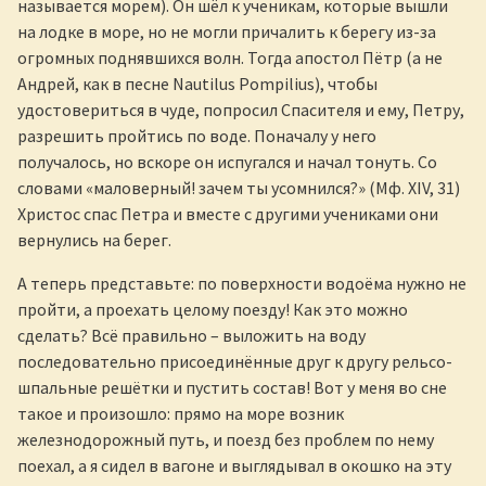
называется морем). Он шёл к ученикам, которые вышли
на лодке в море, но не могли причалить к берегу из-за
огромных поднявшихся волн. Тогда апостол Пётр (а не
Андрей, как в песне Nautilus Pompilius), чтобы
удостовериться в чуде, попросил Спасителя и ему, Петру,
разрешить пройтись по воде. Поначалу у него
получалось, но вскоре он испугался и начал тонуть. Со
словами «маловерный! зачем ты усомнился?» (Мф. XIV, 31)
Христос спас Петра и вместе с другими учениками они
вернулись на берег.
А теперь представьте: по поверхности водоёма нужно не
пройти, а проехать целому поезду! Как это можно
сделать? Всё правильно – выложить на воду
последовательно присоединённые друг к другу рельсо-
шпальные решётки и пустить состав! Вот у меня во сне
такое и произошло: прямо на море возник
железнодорожный путь, и поезд без проблем по нему
поехал, а я сидел в вагоне и выглядывал в окошко на эту