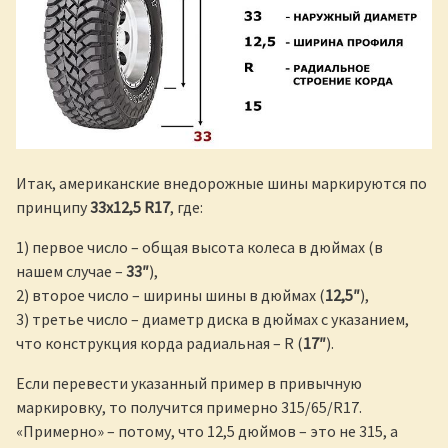
Итак, американские внедорожные шины маркируются по
принципу
33х12,5 R17
, где:
1) первое число – общая высота колеса в дюймах (в
нашем случае –
33″
),
2) второе число – ширины шины в дюймах (
12,5″
),
3) третье число – диаметр диска в дюймах с указанием,
что конструкция корда радиальная – R (
17″
).
Если перевести указанный пример в привычную
маркировку, то получится примерно 315/65/R17.
«Примерно» – потому, что 12,5 дюймов – это не 315, а