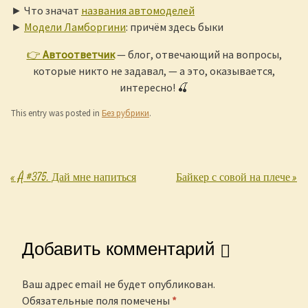
► Что значат
названия автомоделей
►
Модели Ламборгини
: причём здесь быки
👉
Автоответчик
— блог, отвечающий на вопросы,
которые никто не задавал, — а это, оказывается,
интересно! 🍒
This entry was posted in
Без рубрики
.
«
Å #375. Дай мне напиться
Байкер с совой на плече
»
Post navigation
Добавить комментарий
Ваш адрес email не будет опубликован.
Обязательные поля помечены
*