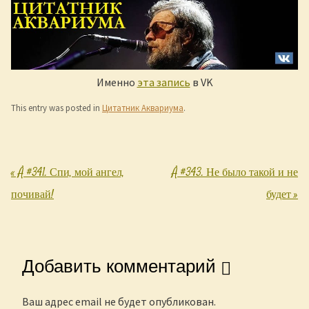
Именно
эта запись
в VK
This entry was posted in
Цитатник Аквариума
.
«
Å #341. Спи, мой ангел,
Å #343. Не было такой и не
Post navigation
почивай!
будет
»
Добавить комментарий
Ваш адрес email не будет опубликован.