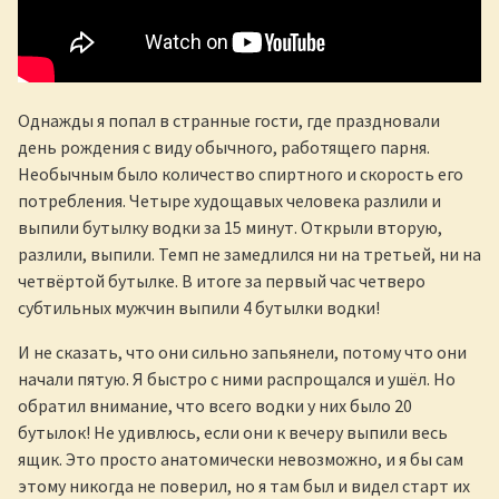
Однажды я попал в странные гости, где праздновали
день рождения с виду обычного, работящего парня.
Необычным было количество спиртного и скорость его
потребления. Четыре худощавых человека разлили и
выпили бутылку водки за 15 минут. Открыли вторую,
разлили, выпили. Темп не замедлился ни на третьей, ни на
четвёртой бутылке. В итоге за первый час четверо
субтильных мужчин выпили 4 бутылки водки!
И не сказать, что они сильно запьянели, потому что они
начали пятую. Я быстро с ними распрощался и ушёл. Но
обратил внимание, что всего водки у них было 20
бутылок! Не удивлюсь, если они к вечеру выпили весь
ящик. Это просто анатомически невозможно, и я бы сам
этому никогда не поверил, но я там был и видел старт их