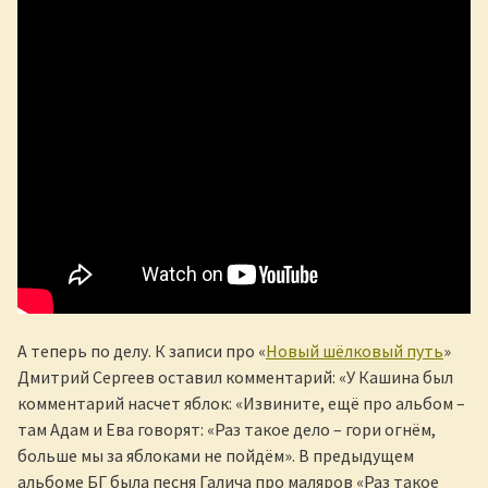
А теперь по делу. К записи про «
Новый шёлковый путь
»
Дмитрий Сергеев оставил комментарий: «У Кашина был
комментарий насчет яблок: «Извините, ещё про альбом –
там Адам и Ева говорят: «Раз такое дело – гори огнём,
больше мы за яблоками не пойдём». В предыдущем
альбоме БГ была песня Галича про маляров «Раз такое