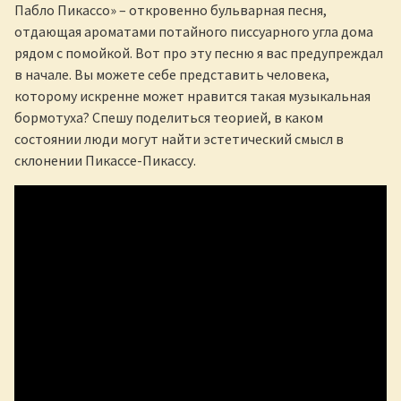
Пабло Пикассо» – откровенно бульварная песня,
отдающая ароматами потайного писсуарного угла дома
рядом с помойкой. Вот про эту песню я вас предупреждал
в начале. Вы можете себе представить человека,
которому искренне может нравится такая музыкальная
бормотуха? Спешу поделиться теорией, в каком
состоянии люди могут найти эстетический смысл в
склонении Пикассе-Пикассу.