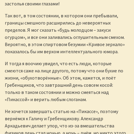
застолья своими глазами!
Так вот, в том состоянии, в котором они пребывали,
границы смешного расширились до невероятных
пределов. Я мог сказать «будь молодцом – закуси
огурцом», и все они заливались оглушительным смехом.
Вероятно, в этом спиртовом безумии «Кривое зеркало»
показалось бы им верхом интеллектуального юмора.
И тогда я воочию увидел, что есть люди, которые
смеются саже на лице другого, потому что они бухие по
жизни, «обухотворённые». Об этом, кажется, и поёт
Гребенщиков, что завтрашний день совсем косой:
только в таком состоянии и можно смеяться над
«Пикассой» и верить любым слоганам.
Не хочется завершать статью на «Пикассе», поэтому
вернёмся к Галичу и Гребенщикову. Александр
Аркадьевич делает упор, что из-за вмешательства
физиков день стал ночью, а ночь – днём, но никто этого