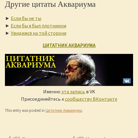
Другие цитаты Аквариума
►
Если бы не ты
►
Если бы я был плотником
►
Увидимся на той стороне
ЦИТАТНИК АКВАРИУМА
Именно
эта запись
в VK
Присоединяйтесь к
сообществу ВКонтакте
This entry was posted in
Цитатник Аквариума
.