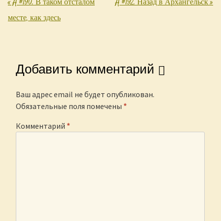
«
Å #190. В таком отсталом
Å #192. Назад в Архангельск
»
Post navigation
месте, как здесь
Добавить комментарий
Ваш адрес email не будет опубликован.
Обязательные поля помечены
*
Комментарий
*