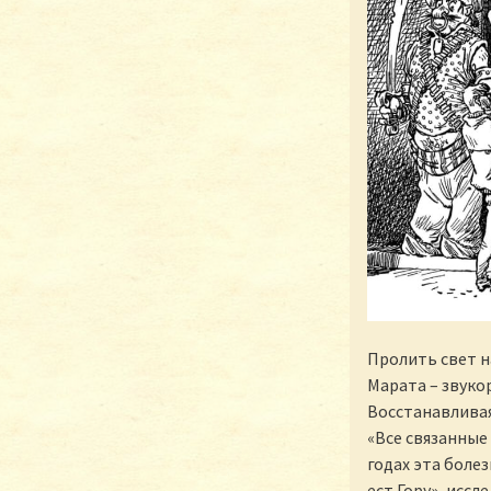
Пролить свет н
Марата – звуко
Восстанавливая
«Все связанные
годах эта боле
ест Гору», исс