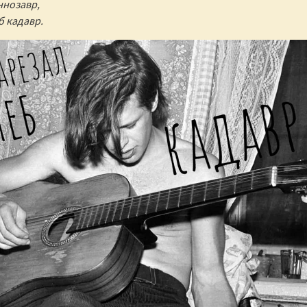
ннозавр,
б кадавр.