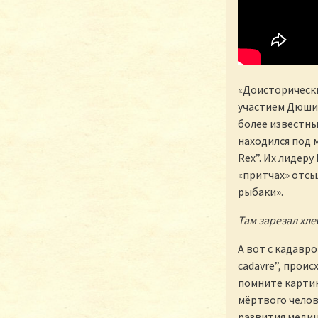
«Доисторически
участием Дюши,
более известны
находился под
Rex”. Их лидеру
«притчах» отсы
рыбаки».
Там зарезал хле
А вот с кадавро
cadavre”, проис
помните картин
мёртвого челове
развития медиц