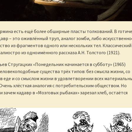
ермина есть ещё более обширные пласты толкований. В готич
авр – это оживлённый труп, аналог зомби, либо искусственно
ство из фрагментов одного или нескольких тел. Классический
алиостро из одноимённого рассказа А.Н. Толстого (1921).
ьев Стругацких «Понедельник начинается в субботу» (1965)
человекоподобные существа трёх типов: без смысла жизни, со
в еде и со смыслом жизни в удовлетворении всех материальн
Очень хлёсткая аналогия с потребительским обществом. Но
и зачем кадавр в «Мозговых рыбаках» зарезал хлеб, остаётся