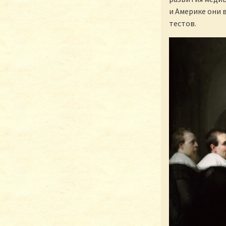
и Америке они 
тестов.