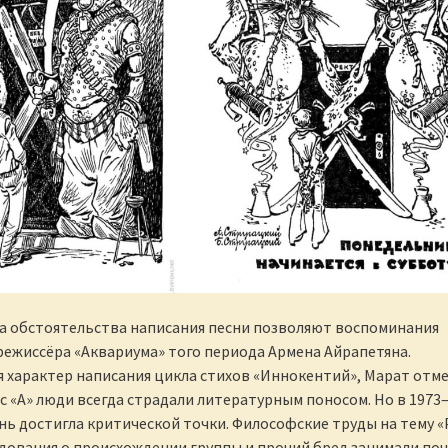
а обстоятельства написания песни позволяют воспоминания
режиссёра «Аквариума» того периода Армена Айрапетяна.
 характер написания цикла стихов «Иннокентий», Марат отме
 с «А» люди всегда страдали литературным поносом. Но в 1973
знь достигла критической точки. Философские труды на тему 
ледования о происхождении группы и прочий бред занимали по