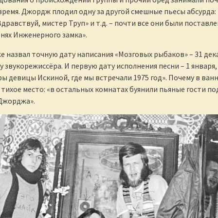
время. Джордж плодил одну за другой смешные пьесы абсурда:
Здравствуй, мистер Труп» и т.д. – почти все они были поставл
енях Инженерного замка».
е назвал точную дату написания «Мозговых рыбаков» – 31 дек
 у звукорежиссёра. И первую дату исполнения песни – 1 января,
ы девицы Искиной, где мы встречали 1975 год». Почему в ван
 тихое место: «в остальных комнатах буянили пьяные гости по
Джорджа».