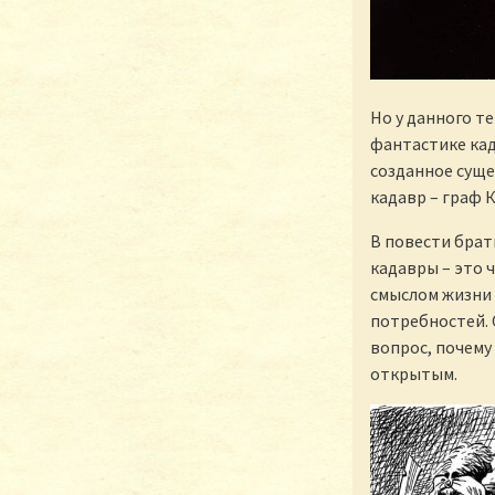
Но у данного т
фантастике кад
созданное суще
кадавр – граф К
В повести брат
кадавры – это 
смыслом жизни 
потребностей. 
вопрос, почему 
открытым.