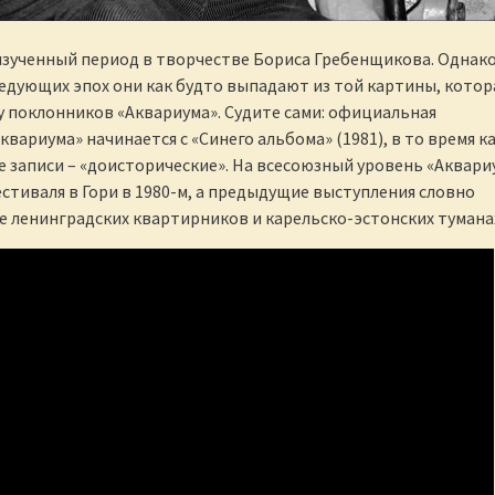
 изученный период в творчестве Бориса Гребенщикова. Однако
едующих эпох они как будто выпадают из той картины, котор
 у поклонников «Аквариума». Судите сами: официальная
вариума» начинается с «Синего альбома» (1981), в то время к
 записи – «доисторические». На всесоюзный уровень «Аквари
стиваля в Гори в 1980-м, а предыдущие выступления словно
е ленинградских квартирников и карельско-эстонских тумана