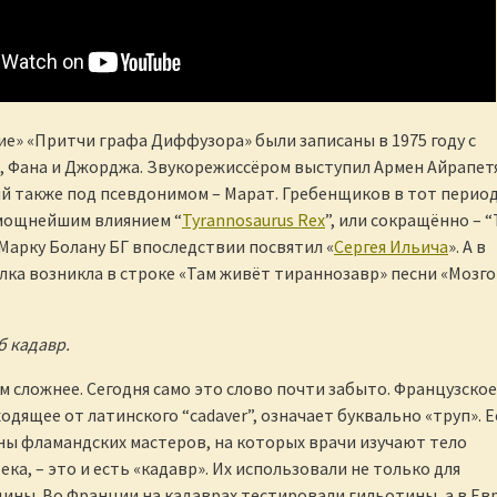
е» «Притчи графа Диффузора» были записаны в 1975 году с
 Фана и Джорджа. Звукорежиссёром выступил Армен Айрапет
й также под псевдонимом – Марат. Гребенщиков в тот перио
 мощнейшим влиянием “
Tyrannosaurus Rex
”, или сокращённо – “T
 Марку Болану БГ впоследствии посвятил «
Сергея Ильича
». А в
лка возникла в строке «Там живёт тираннозавр» песни «Мозг
б кадавр.
м сложнее. Сегодня само это слово почти забыто. Французское
ходящее от латинского “cadaver”, означает буквально «труп». Е
ы фламандских мастеров, на которых врачи изучают тело
ка, – это и есть «кадавр». Их использовали не только для
ины. Во Франции на кадаврах тестировали гильотины, а в Ев