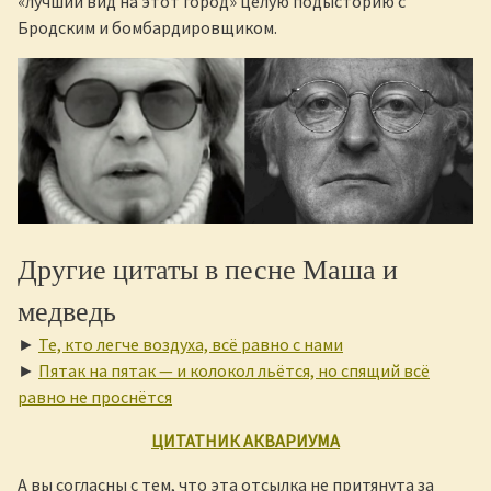
«лучший вид на этот город» целую подысторию с
Бродским и бомбардировщиком.
Другие цитаты в песне Маша и
медведь
►
Те, кто легче воздуха, всё равно с нами
►
Пятак на пятак — и колокол льётся, но спящий всё
равно не проснётся
ЦИТАТНИК АКВАРИУМА
А вы согласны с тем, что эта отсылка не притянута за