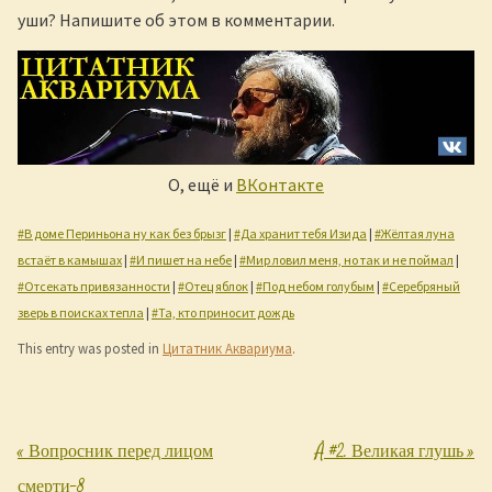
уши? Напишите об этом в комментарии.
О, ещё и
ВКонтакте
#В доме Периньона ну как без брызг
|
#Да хранит тебя Изида
|
#Жёлтая луна
встаёт в камышах
|
#И пишет на небе
|
#Мир ловил меня, но так и не поймал
|
#Отсекать привязанности
|
#Отец яблок
|
#Под небом голубым
|
#Серебряный
зверь в поисках тепла
|
#Та, кто приносит дождь
This entry was posted in
Цитатник Аквариума
.
«
Вопросник перед лицом
Å #2. Великая глушь
»
Post navigation
смерти-8