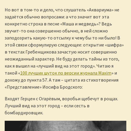
Но вот в том-то и дело, что слушатель «Аквариума» не
задаётся обычно вопросами: а что значит вот эта
конкретно строка в песне «Маша и медведь»? Ведь
звучит-то она совершенно обычно, в ней сложно
заподозрить какую-то отсылку к чему бы то ни было! В
этой связи сформулирую следующее: открытие «шифра»
в текстах Гребенщикова зачастую носит совершенно
неожиданный характер. Не буду делать тайны из того,
как я вышел на «лучший вид на этот город». Читаю я
такой «
100 лучших шуток по версии журнала Maxim
» и
дохожу до пункта 57. А там – цитата из стихотворения
«Представление» Иосифа Бродского:
Входят Герцен с Огарёвым, воробьи щебечут в рощах.
Лучший вид на этот город – если сесть в
бомбардировщик.