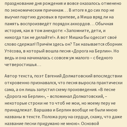
празднование дня рождения и вовсе оказалось отменено
по экономическим причинам… В итоге я до сих пор не
выучил партию духовых в припеве, а Миша вряд ли на
память воспроизведёт порядок аккордов… Обычная
история, как в том анекдоте: «Запомните, дети, и
никогда так не делайте!». А вот Мишка бы одессит своё
слово сдержал! Причём здесь он? Так называется сборник
Утёсова, в который вошла песня «Дорога на Берлин». Но
ведь и она начиналась с совсем уж малого – с бедного
четверостишья…
Автор текста, поэт Евгений Долматовский впоследствии
откровенно признавался, что песня выросла практически
сама, а он лишь запустил схему произведения. «В песне
«Дорога на Берлин», – вспоминал Долматовский, –
некоторые строки не то чтоб не мои, но моему перу не
принадлежат. Варшава и Берлин вообще не были мною
названы в тексте. Положа руку на сердце, скажу, что даже
название песни придумано не мною». Основой