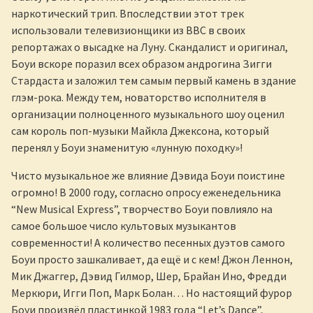
наркотический трип. Впоследствии этот трек
использовали телевизионщики из BBC в своих
репортажах о высадке на Луну. Скандалист и оригинал,
Боуи вскоре поразил всех образом андрогина Зигги
Стардаста и заложил тем самым первый камень в здание
глэм-рока. Между тем, новаторство исполнителя в
организации полноценного музыкального шоу оценил
сам король поп-музыки Майкла Джексона, который
перенял у Боуи знаменитую «лунную походку»!
Чисто музыкальное же влияние Дэвида Боуи поистине
огромно! В 2000 году, согласно опросу еженедельника
“New Musical Express”, творчество Боуи повлияло на
самое большое число культовых музыкантов
современности! А количество песенных дуэтов самого
Боуи просто зашкаливает, да ещё и с кем! Джон Леннон,
Мик Джаггер, Дэвид Гилмор, Шер, Брайан Ино, Фредди
Меркюри, Игги Поп, Марк Болан… Но настоящий фурор
Боуи произвёл пластинкой 1983 года “Let’s Dance”,