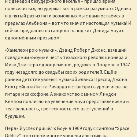
и с декадой безудержного веселья – пришло время
повеселиться, но удержаться в рамках разумного. Однако
и в пятый раз из пяти возможных мы с вами остаёмся в
пределах Альбиона – вот что значит настоящая музыка! И
сейчас предлагаю потанцевать под хит Дэвида Боуи с
одноимённым призывом!
«Хамелеон рок-музыки», Дэвид Роберт Джонс, взявший
псевдоним «Боуи» в честь техасского революционера и
Мика Джаггера одновременно, родился в Лондоне в 1947
году незадолго до свадьбы своих родителей. Ещё в
раннем детстве увлёкся музыкой Элвиса Пресли, Джона
Колтрейна и Литтл Ричарда и стал брать уроки игры на
гитаре и саксофоне. А знакомство с мимом Линдси
Кемпом повлияло на увлечение Боуи представлениями и
театральность, гротескность его выступлений в
будущем.
Первый успех пришёл к Боуи в 1969 году с синглом “Space
Oddity”, в котором многие увидели аллюзию на