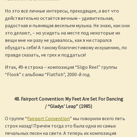
Но это всё личные интересы, преходящее, а вот что
действительно остаётся вечным – удивительная,
радостная и пьянящая весельем музыка. Не знаю, как они
это делают, – но усидеть на месте под некоторые их
вещи мне ни разу не удавалось, как я ни старался
обуздать себя! А такому благочестивому искушению, по
правде сказать, не грех и поддаться!
Итак, 49-я строка – композиция “Sligo Reel” группы
“Flook” с альбома “Flatfish”, 2000-й год.
48. Fairport Convention: My Feet Are Set For Dancing
/
“
Gladys
’
Leap
” (1985)
О группе “
Fairport Convention
” мы говорили всего пять
строк назад! Причём тогда это была одна из самых
печальных песен на свете. А теперь их композиция