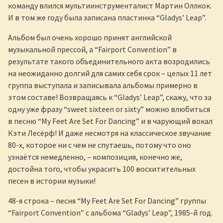
команду влился мультиинструменталист Мартин Оллкок.
И в том же году была записана пластинка “Gladys’ Leap”.
Альбом был очень хорошо принят английской
музыкальной прессой, а “Fairport Convention” в
результате такого объединительного акта возродились
на неожиданно долгий для самих себя срок – целых 11 лет
группа выступала и записывала альбомы примерно в
этом составе! Возвращаясь к “Gladys’ Leap”, скажу, что за
одну уже фразу “sweet sixteen or sixty” можно влюбиться
в песню “My Feet Are Set For Dancing” и в чарующий вокал
Кэти Лесёрф! И даже несмотря на классическое звучание
80-х, которое ни с чем не спутаешь, потому что оно
узнаётся немедленно, – композиция, конечно же,
достойна того, чтобы украсить 100 восхитительных
песен в истории музыки!
48-я строка – песня “My Feet Are Set For Dancing” группы
“Fairport Convention” с альбома “Gladys’ Leap”, 1985-й год.