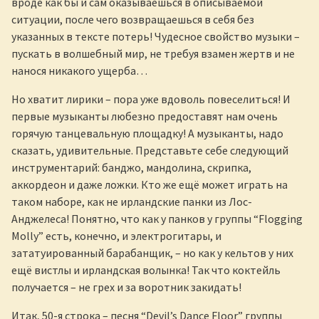
вроде как бы и сам оказываешься в описываемой
ситуации, после чего возвращаешься в себя без
указанных в тексте потерь! Чудесное свойство музыки –
пускать в волшебный мир, не требуя взамен жертв и не
нанося никакого ущерба…
Но хватит лирики – пора уже вдоволь повеселиться! И
первые музыканты любезно предоставят нам очень
горячую танцевальную площадку! А музыканты, надо
сказать, удивительные. Представьте себе следующий
инструментарий: банджо, мандолина, скрипка,
аккордеон и даже ложки. Кто же ещё может играть на
таком наборе, как не ирландские панки из Лос-
Анджелеса! Понятно, что как у панков у группы “Flogging
Molly” есть, конечно, и электрогитары, и
зататуированный барабанщик, – но как у кельтов у них
ещё вистлы и ирландская волынка! Так что коктейль
получается – не грех и за воротник закидать!
Итак, 50-я строка – песня “Devil’s Dance Floor” группы