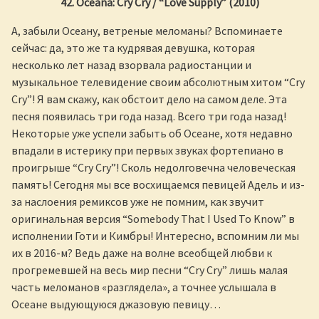
42. Oceana: Cry Cry / “Love Supply” (2010)
А, забыли Осеану, ветреные меломаны? Вспоминаете
сейчас: да, это же та кудрявая девушка, которая
несколько лет назад взорвала радиостанции и
музыкальное телевидение своим абсолютным хитом “Cry
Cry”! Я вам скажу, как обстоит дело на самом деле. Эта
песня появилась три года назад. Всего три года назад!
Некоторые уже успели забыть об Осеане, хотя недавно
впадали в истерику при первых звуках фортепиано в
проигрыше “Cry Cry”! Сколь недолговечна человеческая
память! Сегодня мы все восхищаемся певицей Адель и из-
за наслоения ремиксов уже не помним, как звучит
оригинальная версия “Somebody That I Used To Know” в
исполнении Готи и Кимбры! Интересно, вспомним ли мы
их в 2016-м? Ведь даже на волне всеобщей любви к
прогремевшей на весь мир песни “Cry Cry” лишь малая
часть меломанов «разглядела», а точнее услышала в
Осеане выдующуюся джазовую певицу…