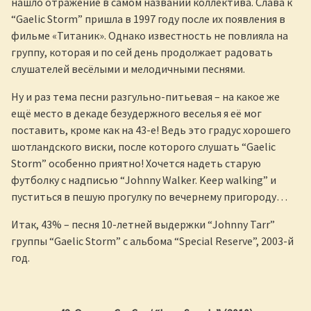
нашло отражение в самом названии коллектива. Слава к
“Gaelic Storm” пришла в 1997 году после их появления в
фильме «Титаник». Однако известность не повлияла на
группу, которая и по сей день продолжает радовать
слушателей весёлыми и мелодичными песнями.
Ну и раз тема песни разгульно-питьевая – на какое же
ещё место в декаде безудержного веселья я её мог
поставить, кроме как на 43-е! Ведь это градус хорошего
шотландского виски, после которого слушать “Gaelic
Storm” особенно приятно! Хочется надеть старую
футболку с надписью “Johnny Walker. Keep walking” и
пуститься в пешую прогулку по вечернему пригороду…
Итак, 43% – песня 10-летней выдержки “Johnny Tarr”
группы “Gaelic Storm” с альбома “Special Reserve”, 2003-й
год.