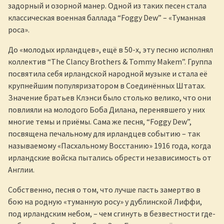
задорный и озорной манер. Одной из таких песен стала
классическая военная баллада “Foggy Dew” – «Туманная
роса».
До «молодых ирландцев», ещё в 50-х, эту песню исполнял
коллектив “The Clancy Brothers & Tommy Makem”. Группа
посвятила себя ирландской народной музыке и стала её
крупнейшим популяризатором в Соединённых Штатах.
Значение братьев Клэнси было столько велико, что они
повлияли на молодого Боба Дилана, перенявшего у них
многие темы и приёмы. Сама же песня, “Foggy Dew”,
посвящена печальному для ирландцев событию – так
называемому «Пасхальному Восстанию» 1916 года, когда
ирландские войска пытались обрести независимость от
Англии.
Собственно, песня о том, что лучше пасть замертво в
бою на родную «туманную росу» у дублинской Лиффи,
под ирландским небом, – чем сгинуть в безвестности где-