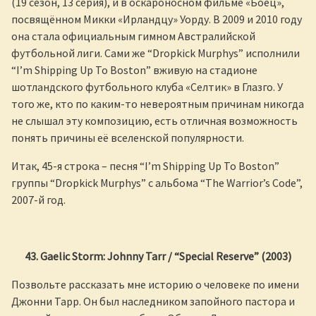
(19 сезон, 13 серия), и в оскароносном фильме «Боец»,
посвящённом Микки «Ирландцу» Уорду. В 2009 и 2010 году
она стала официальным гимном Австралийской
футбольной лиги. Сами же “Dropkick Murphys” исполнили
“I’m Shipping Up To Boston” вживую на стадионе
шотландского футбольного клуба «Селтик» в Глазго. У
того же, кто по каким-то невероятным причинам никогда
не слышал эту композицию, есть отличная возможность
понять причины её вселенской популярности.
Итак, 45-я строка – песня “I’m Shipping Up To Boston”
группы “Dropkick Murphys” с альбома “The Warrior’s Code”,
2007-й год.
43. Gaelic Storm: Johnny Tarr / “Special Reserve” (2003)
Позвольте рассказать мне историю о человеке по имени
Джонни Тарр. Он был наследником запойного пастора и