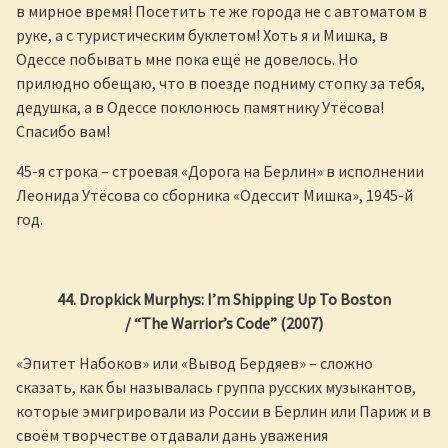
в мирное время! Посетить те же города не с автоматом в
руке, а с туристическим буклетом! Хоть я и Мишка, в
Одессе побывать мне пока ещё не довелось. Но
прилюдно обещаю, что в поезде подниму стопку за тебя,
дедушка, а в Одессе поклонюсь памятнику Утёсова!
Спасибо вам!
45-я строка – строевая «Дорога на Берлин» в исполнении
Леонида Утёсова со сборника «Одессит Мишка», 1945-й
год.
44. Dropkick Murphys: I’m Shipping Up To Boston
/
“
The
Warrior
’
s
Code
” (2007)
«Эпитет Набоков» или «Вывод Бердяев» – сложно
сказать, как бы называлась группа русских музыкантов,
которые эмигрировали из России в Берлин или Париж и в
своём творчестве отдавали дань уважения