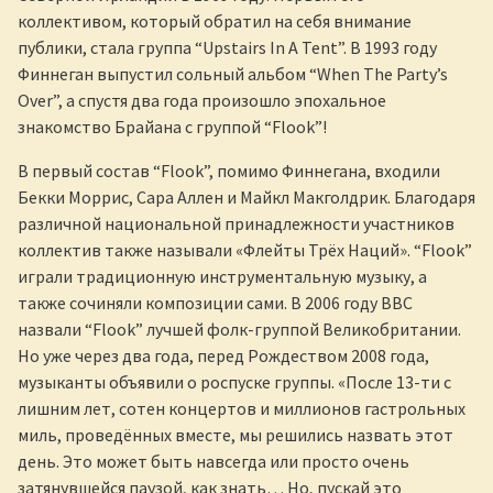
коллективом, который обратил на себя внимание
публики, стала группа “Upstairs In A Tent”. В 1993 году
Финнеган выпустил сольный альбом “When The Party’s
Over”, а спустя два года произошло эпохальное
знакомство Брайана с группой “Flook”!
В первый состав “Flook”, помимо Финнегана, входили
Бекки Моррис, Сара Аллен и Майкл Макголдрик. Благодаря
различной национальной принадлежности участников
коллектив также называли «Флейты Трёх Наций». “Flook”
играли традиционную инструментальную музыку, а
также сочиняли композиции сами. В 2006 году BBC
назвали “Flook” лучшей фолк-группой Великобритании.
Но уже через два года, перед Рождеством 2008 года,
музыканты объявили о роспуске группы. «После 13-ти с
лишним лет, сотен концертов и миллионов гастрольных
миль, проведённых вместе, мы решились назвать этот
день. Это может быть навсегда или просто очень
затянувшейся паузой, как знать… Но, пускай это