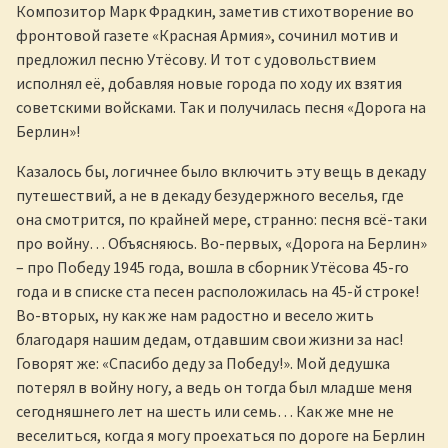
Композитор Марк Фрадкин, заметив стихотворение во
фронтовой газете «Красная Армия», сочинил мотив и
предложил песню Утёсову. И тот с удовольствием
исполнял её, добавляя новые города по ходу их взятия
советскими войсками. Так и получилась песня «Дорога на
Берлин»!
Казалось бы, логичнее было включить эту вещь в декаду
путешествий, а не в декаду безудержного веселья, где
она смотрится, по крайней мере, странно: песня всё-таки
про войну… Объясняюсь. Во-первых, «Дорога на Берлин»
– про Победу 1945 года, вошла в сборник Утёсова 45-го
года и в списке ста песен расположилась на 45-й строке!
Во-вторых, ну как же нам радостно и весело жить
благодаря нашим дедам, отдавшим свои жизни за нас!
Говорят же: «Спасибо деду за Победу!». Мой дедушка
потерял в войну ногу, а ведь он тогда был младше меня
сегодняшнего лет на шесть или семь… Как же мне не
веселиться, когда я могу проехаться по дороге на Берлин