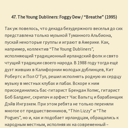
47. The Young Dubliners: Foggy Dew / “Breathe” (1995)
Так уж повелось, что декада безудержного веселья до сих
представлена только музыкой Туманного Альбиона,
пускай некоторые группы и играют в Америке. Как,
например, коллектив “The Young Dubliners”,
исполняющий традиционный ирландский фолк и свято
чтущий традиции своего народа. В 1988 году тогда ещё
дуэт живших в Калифорнии молодых дублинцев, Кит
Робертс и Пол О’Тул, решил исполнять родную их сердцу
музыку в местных клубах и пабах. Вскоре к ним
присоединились бас-гитарист Брендан Холмс, гитарист
Боб Балдинг, скрипач и арфист Час Вальтц и барабанщик
Дэйв Ингрэхем. При этом ребята не только переняли
многое от предшественников, “Thin Lizzy” и “The
Pogues”, но и, как и подобает ирландцам, обращались к
народным местным, исполняя их на современный –