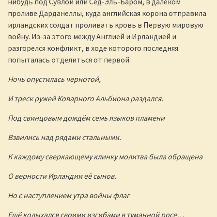
нибудь под Сувлой или Сед-Эль-Баром, в далёком
проливе Дарданеллы, куда английская корона отправила
ирландских солдат проливать кровь в Первую мировую
войну. Из-за этого между Англией и Ирландией и
разгорелся конфликт, в ходе которого последняя
попыталась отделиться от первой.
Ночь опустилась чернотой,
И треск ружей Коварного Альбиона раздался.
Под свинцовым дождём семь языков пламени
Взвились над рядами стальными.
К каждому сверкающему клинку молитва была обращена
О верности Ирландии её сынов.
Но с наступлением утра войны флаг
Ещё колыхался своими изгибами в туманной росе…