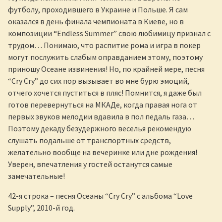
футболу, проходившего в Украине и Польше. Я сам
оказался в день финала чемпионата в Киеве, но в
композиции “Endless Summer” свою любимицу признал с
трудом… Понимаю, что распитие рома и игра в покер
могут послужить слабым оправданием этому, поэтому
приношу Осеане извинения! Но, по крайней мере, песня
“Cry Cry” до сих пор вызывает во мне бурю эмоций,
отчего хочется пуститься в пляс! Помнится, я даже был
готов перевернуться на МКАДе, когда правая нога от
первых звуков мелодии вдавила в пол педаль газа…
Поэтому декаду безудержного веселья рекомендую
слушать подальше от транспортных средств,
желательно вообще на вечеринке или дне рождения!
Уверен, впечатления у гостей останутся самые
замечательные!
42-я строка – песня Осеаны “Cry Cry” с альбома “Love
Supply”, 2010-й год.