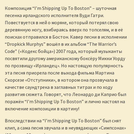
Композиция “I’m Shipping Up To Boston” – шуточная
песенка ирландского исполнителя Вуди Гатри.
Повествуется в ней о моряке, который потерял свою
деревянную ногу, взибираясь вверх по топселям, и в её
поисках отправился в Бостон. Кавер песни в исполнении
“Dropkick Murphys” вошёл в их альбом “The Warrior’s
Code” («Кодекс бойца») 2007 года, который музыканты
посвятили другому американскому боксёру Микки Уорду
по прозвищу «Ирландец». Но настоящую популярность
эта песня приорела после выхода фильма Мартина
Скорсезе «Отступники», в котором она прозвучала в
качестве саундтрека в заглавных титрах и по ходу
развития сюжета. Говорят, что Леонардо ди Каприо был
поражён “I’m Shipping Up To Boston” и лично настоял на
включение композиции в картину!
Впоследствии на “I’m Shipping Up To Boston” был снят
клип, а сама песня звучала и в неувядающих «Симпсонах»