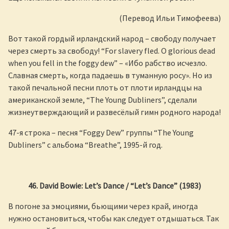
(Перевод Ильи Тимофеева)
Вот такой гордый ирландский народ – свободу получает
через смерть за свободу! “For slavery fled. O glorious dead
when you fell in the foggy dew” – «Ибо рабство исчезло.
Славная смерть, когда падаешь в туманную росу». Но из
такой печальной песни плоть от плоти ирландцы на
американской земле, “The Young Dubliners”, сделали
жизнеутверждающий и развесёлый гимн родного народа!
47-я строка – песня “Foggy Dew” группы “The Young
Dubliners” с альбома “Breathe”, 1995-й год.
46. David Bowie: Let’s Dance / “Let’s Dance” (1983)
В погоне за эмоциями, бьющими через край, иногда
нужно остановиться, чтобы как следует отдышаться. Так