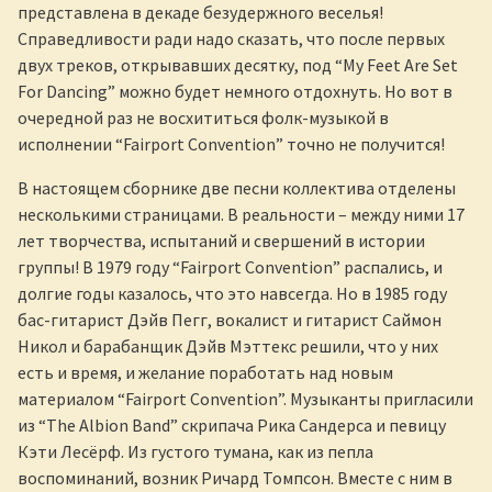
представлена в декаде безудержного веселья!
Справедливости ради надо сказать, что после первых
двух треков, открывавших десятку, под “My Feet Are Set
For Dancing” можно будет немного отдохнуть. Но вот в
очередной раз не восхититься фолк-музыкой в
исполнении “Fairport Convention” точно не получится!
В настоящем сборнике две песни коллектива отделены
несколькими страницами. В реальности – между ними 17
лет творчества, испытаний и свершений в истории
группы! В 1979 году “Fairport Convention” распались, и
долгие годы казалось, что это навсегда. Но в 1985 году
бас-гитарист Дэйв Пегг, вокалист и гитарист Саймон
Никол и барабанщик Дэйв Мэттекс решили, что у них
есть и время, и желание поработать над новым
материалом “Fairport Convention”. Музыканты пригласили
из “The Albion Band” скрипача Рика Сандерса и певицу
Кэти Лесёрф. Из густого тумана, как из пепла
воспоминаний, возник Ричард Томпсон. Вместе с ним в