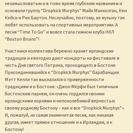
незамысловатым и в тоже время глубоким названием и
основали группу “Dropkick Murphys” Майк Макколган, Кен
Кейси и Рик Бартон. Неслучайно, поэтому, их музыку так
любят использовать на спортивных мероприятиях. А
песня “Time To Go” и вовсе стала гимном клуба НХЛ
“Boston Bruins”!
Участники коллектива бережно хранят ирландские
традиции и ежегодно дают концерты на фестивале в
честь Дня святого Патрика, проходящего в Бостоне.
Присоединившийся к “Dropkick Murphys” барабанщик
Мэтт Келли так высказался о приверженности
традициям и о Бостоне: «Джон Мёрфи был типичным
бостонским парнем, он очень гордился своими
ирландскими корнями и непоколебимой верностью
своему родному Бостону – как и все “Dropkick Murphys”».
И, пожалуй, их самая знаменитая песня, как никакая
другая, имеет прямое отношение и к Ирландии, и к
Бостону!