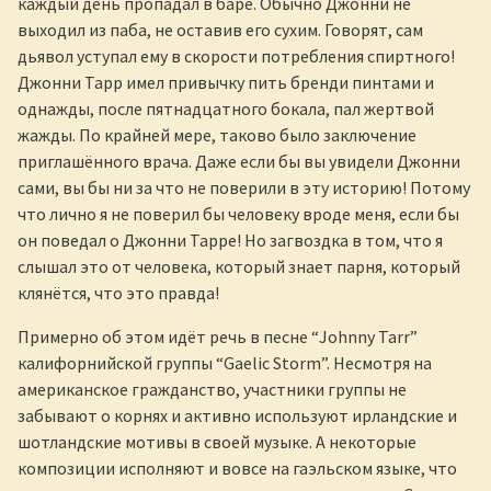
каждый день пропадал в баре. Обычно Джонни не
выходил из паба, не оставив его сухим. Говорят, сам
дьявол уступал ему в скорости потребления спиртного!
Джонни Тарр имел привычку пить бренди пинтами и
однажды, после пятнадцатного бокала, пал жертвой
жажды. По крайней мере, таково было заключение
приглашённого врача. Даже если бы вы увидели Джонни
сами, вы бы ни за что не поверили в эту историю! Потому
что лично я не поверил бы человеку вроде меня, если бы
он поведал о Джонни Тарре! Но загвоздка в том, что я
слышал это от человека, который знает парня, который
клянётся, что это правда!
Примерно об этом идёт речь в песне “Johnny Tarr”
калифорнийской группы “Gaelic Storm”. Несмотря на
американское гражданство, участники группы не
забывают о корнях и активно используют ирландские и
шотландские мотивы в своей музыке. А некоторые
композиции исполняют и вовсе на гаэльском языке, что