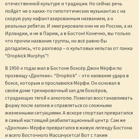
отечественной культуре и традиции. Но сейчас речь
пойдёт не о каких-то гипотетических музыкантах с на
скорую руку нафантазированным названием, а о
реальных ребятах. И эмигрировали они не из России, а из
Ирландии, и не в Париж, а в Бостон! Конечно, вы только
что прочли название группы, но всё равно бы
догадались, что разговор – о культовых кельтах от панка
“Dropkick Murphys”!
В 1950-х годах жил в Бостоне боксёр Джон Мёрфи по
прозвищу «Дропкик». “Dropkick” – это название удара в
боксе, которым и прославился Мёрфи. Он основал в
своём доме тренировочный зал для боксёров,
страдающих тягой к алкоголю. Помогал восстанавливать
форму после запоев и справляться со сложными
жизненными ситуациями. А вскоре спортзал превратился
в самый настоящий реабилитационный центр. Сам же
«Дропкик» Мёрфи превратился в живую легенду Бостона
и всего Восточного Массачусетса! Вот с таким