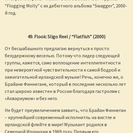
“Flogging Molly” с их дебютного альбома “Swagger”, 2000-
й год.
49.
Flook
:
Sligo
Reel
/ “
Flatfish
” (2000)
От бесшабашного предлагаю вернуться к просто
безудержному веселью. Потому что лидер следующей
группы, кажется, само воплощение интеллигентности
при невероятной чувствительности к самой бодрой и
зажигательной ирландской музыке! Речь, конечно же, о
Брайане Финнегане, который в последние несколько лет
стал широко известен в России благодаря гастролям с
«Аквариумом» и без него.
Не будет преувеличением заявить, что Брайан Финнеган
– крупнейший современный исполнитль на вистле и
ирландской флейте в мире! Музыкант родился в
Северной Ирландии в 1969 году. Первым его