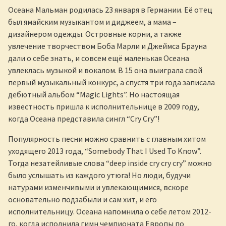
Осеана Мальман родилась 23 января в Германии. Её отец
был ямайским музыкантом и диджеем, а мама –
дизайнером одежды. Островные корни, а также
увлечение творчеством Боба Марли и Джеймса Брауна
дали о себе знать, и совсем ещё маленькая Осеана
увлеклась музыкой и вокалом. В 15 она выиграла свой
первый музыкальный конкурс, а спустя три года записала
дебютный альбом “Magic Lights”. Но настоящая
известность пришла к исполнительнице в 2009 году,
когда Осеана представила сингл “Cry Cry”!
Популярность песни можно сравнить с главным хитом
уходящего 2013 года, “Somebody That I Used To Know”.
Тогда незатейливые слова “deep inside cry cry cry” можно
было услышать из каждого утюга! Но люди, будучи
натурами изменчивыми и увлекающимися, вскоре
основательно подзабыли и сам хит, и его
исполнительницу. Осеана напомнила о себе летом 2012-
го, когда исполнила гимн чемпионата Европы по