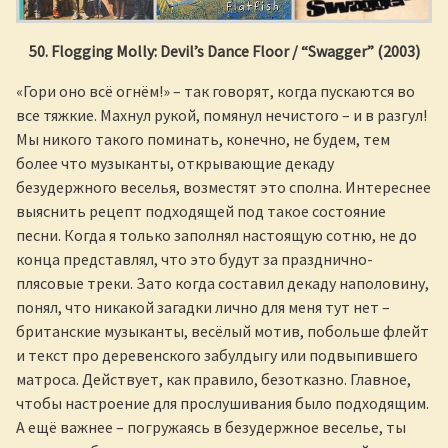
50. Flogging Molly: Devil’s Dance Floor / “Swagger” (2003)
«Гори оно всё огнём!» – так говорят, когда пускаются во
все тяжкие. Махнул рукой, помянул нечистого – и в разгул!
Мы никого такого поминать, конечно, не будем, тем
более что музыканты, открывающие декаду
безудержного веселья, возместят это сполна. Интереснее
выяснить рецепт подходящей под такое состояние
песни. Когда я только заполнял настоящую сотню, не до
конца представлял, что это будут за празднично-
плясовые треки. Зато когда составил декаду наполовину,
понял, что никакой загадки лично для меня тут нет –
британские музыканты, весёлый мотив, побольше флейт
и текст про деревенского забулдыгу или подвыпившего
матроса. Действует, как правило, безотказно. Главное,
чтобы настроение для прослушивания было подходящим.
А ещё важнее – погружаясь в безудержное веселье, ты