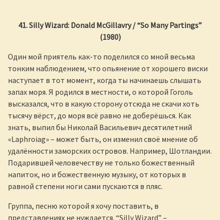
41. Silly Wizard: Donald McGillavry / “So Many Partings”
(1980)
Один мой приятель как-то поделился со мной весьма
тонким наблюдением, что опьянение от хорошего виски
наступает в тот момент, когда ты начинаешь слышать
запах моря. Я родился в местности, о которой Гоголь
высказался, что в какую сторону отсюда не скачи хоть
тысячу вёрст, до моря всё равно не доберёшься. Как
знать, выпил бы Николай Васильевич десятилетний
«Laphroiag» – может быть, он изменил своё мнение об
удалённости заморских островов. Например, Шотландии.
Подарившей человечеству не только божественный
напиток, но и божественную музыку, от которых в
равной степени ноги сами пускаются в пляс.
Группа, песню которой я хочу поставить, в
представлениях не нуждается. “Silly Wizard” –