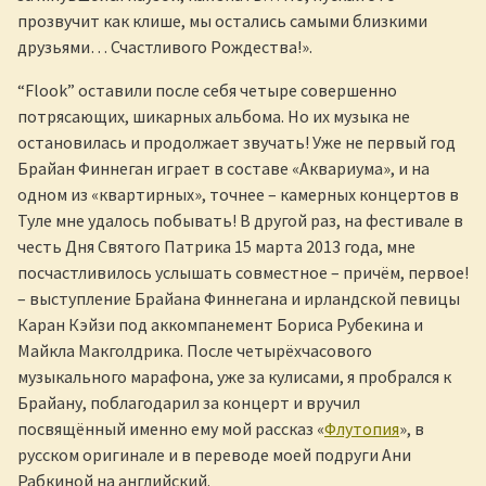
прозвучит как клише, мы остались самыми близкими
друзьями… Счастливого Рождества!».
“Flook” оставили после себя четыре совершенно
потрясающих, шикарных альбома. Но их музыка не
остановилась и продолжает звучать! Уже не первый год
Брайан Финнеган играет в составе «Аквариума», и на
одном из «квартирных», точнее – камерных концертов в
Туле мне удалось побывать! В другой раз, на фестивале в
честь Дня Святого Патрика 15 марта 2013 года, мне
посчастливилось услышать совместное – причём, первое!
– выступление Брайана Финнегана и ирландской певицы
Каран Кэйзи под аккомпанемент Бориса Рубекина и
Майкла Макголдрика. После четырёхчасового
музыкального марафона, уже за кулисами, я пробрался к
Брайану, поблагодарил за концерт и вручил
посвящённый именно ему мой рассказ «
Флутопия
», в
русском оригинале и в переводе моей подруги Ани
Рабкиной на английский.