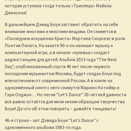
которая уступила тогда только «Триллеру» Майкла
Джексона!
В дальнейшем Дэвид Боуи заставит обратить на себя
внимание многими и многими вещами. Он снимется в
«Последнем искушении Христа» Мартина Скорсезе в роли
Понтия Пилата. На закате 90-х он напишет музыку к
компьютерной игре, а в начале «нулевых» создаст
радиостанцию для детей. Альбом 2013 года “The Next
Day”, опубликованный спустя 40 лет после первого
посещения музыкантом Москвы, будет создан Боуи под
впечатлением от современной России. А в клипе на
одноимённый сингл с него снимутся Марион Котийяр и
Гэри Олдмэн… Но песня “Let’s Dance” 30-летней давности
всё равно остаётся для меня неким образцом творчества
Боуи! Да что об этом говорить – давайте танцевать!
46-я строка – хит Дэвида Боуи “Let’s Dance” с
одноимённого альбома 1983-го года.