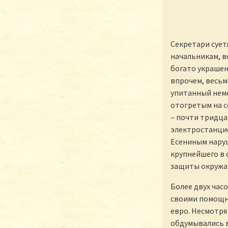
Секретари сует
начальникам, в
богато украшен
впрочем, весьм
упитанный неме
отогретым на с
– почти тридца
электростанцие
Есениным наруш
крупнейшего в 
защиты окружа
Более двух час
своими помощни
евро. Несмотря
обдумывались в