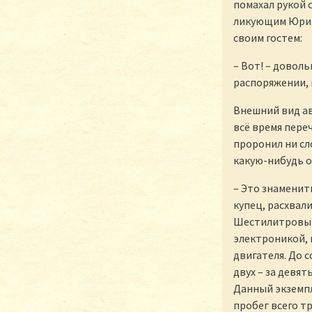
помахал рукой 
ликующим Юри.
своим гостем:
– Вот! – довол
распоряжении, 
Внешний вид ав
всё время пере
проронил ни сл
какую-нибудь 
– Это знаменит
купец, расхвал
Шестилитровый
электроникой, 
двигателя. До с
двух – за девят
Данный экземпл
пробег всего 