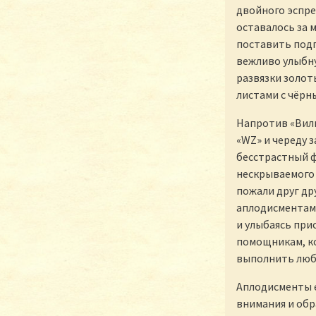
двойного эспре
оставалось за 
поставить подп
вежливо улыбну
развязки золот
листами с чёрн
Напротив «Вил
«WZ» и череду 
бесстрастный ф
нескрываемого 
пожали друг др
аплодисментами
и улыбаясь при
помощникам, ко
выполнить люб
Аплодисменты е
внимания и обра