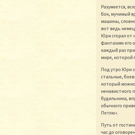
Разумеется, вс
бок, мучимый я
машины, словно
вот ведь немец
Юри сгорал от 
фантазиях его 
каждый раз при
мире, которой 
Под утро Юри з
стальные, боев
который можно 
ненавистного п
будильника, вп
обычного привё
Петлю».
Путь от гостини
час до оговоре