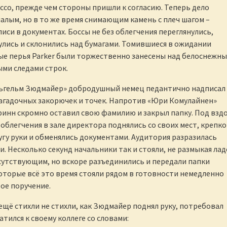
ссо, прежде чем стороны пришли к согласию. Теперь дело
малым, но в то же время снимающим камень с плеч шагом –
иси в документах. Боссы не без облегчения переглянулись,
лись и склонились над бумагами. Томившиеся в ожидании
ые перья Parker были торжественно занесены над белоснежн
ыми следами строк.
ьгельм Зюдмайер» добродушный немец педантично надписал
загадочных закорючек и точек. Напротив «Юри Комулайнен»
инн скромно оставил свою фамилию и закрыл папку. Под взд
облегчения в зале директора поднялись со своих мест, крепко
угу руки и обменялись документами. Аудитория разразилась
. Несколько секунд начальники так и стояли, не размыкая ла
сутствующим, но вскоре разъединились и передали папки
торые всё это время стояли рядом в готовности немедленно
ое поручение.
щё стихли не стихли, как Зюдмайер поднял руку, потребовал
тился к своему коллеге со словами: