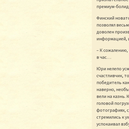
премиум-болид 
Финский новато
позволял весьм
доволен произ
информацией, ш
– К сожалению,
в час…
Юри нелепо усм
счастливчик, т
победитель как
наверно, необъ
вели на казнь. 
головой погруз
фотографиях, с
стремились к у
успокаивал взб