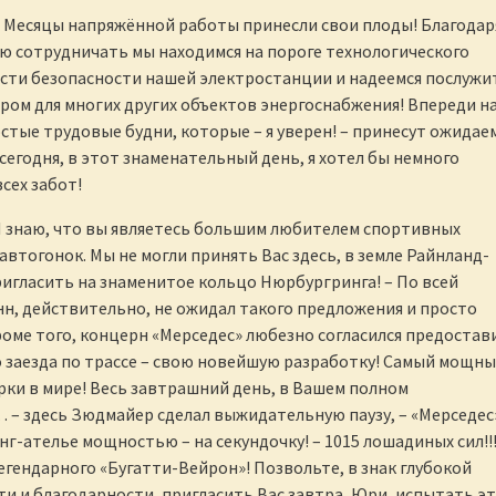
 Месяцы напряжённой работы принесли свои плоды! Благодар
ю сотрудничать мы находимся на пороге технологического
сти безопасности нашей электростанции и надеемся послужи
ом для многих других объектов энергоснабжения! Впереди н
тые трудовые будни, которые – я уверен! – принесут ожидае
сегодня, в этот знаменательный день, я хотел бы немного
сех забот!
 знаю, что вы являетесь большим любителем спортивных
автогонок. Мы не могли принять Вас здесь, в земле Райнланд-
ригласить на знаменитое кольцо Нюрбургринга! – По всей
н, действительно, не ожидал такого предложения и просто
Кроме того, концерн «Мерседес» любезно согласился предостав
о заезда по трассе – свою новейшую разработку! Самый мощн
ки в мире! Весь завтрашний день, в Вашем полном
– здесь Зюдмайер сделал выжидательную паузу, – «Мерседес
нг-ателье мощностью – на секундочку! – 1015 лошадиных сил!!
легендарного «Бугатти-Вейрон»! Позвольте, в знак глубокой
и и благодарности, пригласить Вас завтра, Юри, испытать э