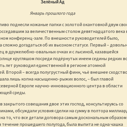
Зелёный Ад
Январь прошлого года
ливо поднесли кожаные папки с золотой окантовкой двум св
осседавшим за величественным столом девятнадцатого века 
ном конференц-зале. По внешности руководителей было,
а сложно догадаться об их высоком статусе. Первый – доволь
ц в дружелюбно-овальных очках и с лысиной, казавшейся
олнце кругляшом посреди подёрнутых инеем седины редких во
ть лет руководил единственной в регионе атомной
й. Второй – всегда полугрустный финн, чьё внешнее сходство
ала лишь копна насыщенно-рыжих волос, – был главой
северной Европе научно-инновационного центра в области
ющей среды.
ов закрытого совещания двое этих господ, консультируясь со
ками, обсуждали условия сделки на сумму в полтора миллиар
 на то, что все детали договора самым доскональным образом
 течение прошедшего полугода, была выпита не одна чашка