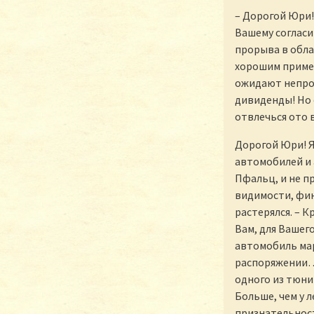
– Дорогой Юри!
Вашему согласи
прорыва в обла
хорошим пример
ожидают непрос
дивиденды! Но 
отвлечься ото в
Дорогой Юри! Я
автомобилей и 
Пфальц, и не п
видимости, фин
растерялся. – 
Вам, для Вашег
автомобиль мар
распоряжении… 
одного из тюни
Больше, чем у 
признательност