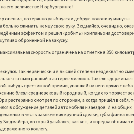
на его величестве Нюрбургринге!
р опешил, потерянно улыбнулся и добрую половину минуты
а больно сжимать немцу свою руку. Зюдмайер, очевидно, оказ
ведённым эффектом и решил «добить» компаньона достовер
утливо оброненной на закуску:
 максимальная скорость ограничена на отметке в 350 километ
ехнулся. Так нервически и в высшей степени неадекватно сме
олько что выигравший в лотерее миллион. Так еле сдерживает
ой-нибудь престижной премии, упавшей на него прямо с неба.
яснимо блеял средневековый юродивый, когда его торжестве
Юри растерянно смотрел по сторонам, а когда пришёл в себя, т
ился в обсуждение деталей автомобиля и заездов. И на общих
деланных в честь заключения крупной сделки, губы финна все
ху Зюдмайера, который улыбался, как кот, и изредка обнимал и
удораженного коллегу.