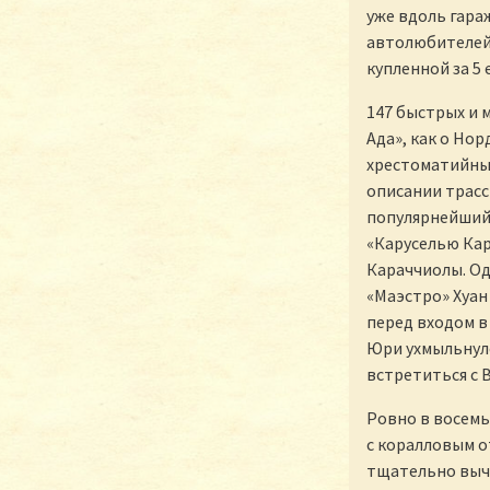
уже вдоль гара
автолюбителей 
купленной за 5 
147 быстрых и 
Ада», как о Но
хрестоматийные
описании трасс
популярнейший 
«Каруселью Кар
Караччиолы. Од
«Маэстро» Хуан
перед входом в
Юри ухмыльнулс
встретиться с
Ровно в восемь
с коралловым о
тщательно выч