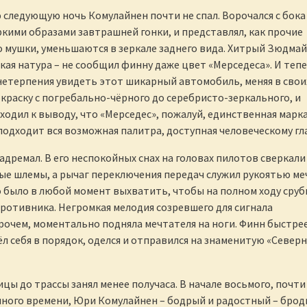
ю следующую ночь Комулайнен почти не спал. Ворочался с бока
ркими образами завтрашней гонки, и представлял, как прочие
 мушки, уменьшаются в зеркале заднего вида. Хитрый Зюдмай
кая натура – не сообщил финну даже цвет «Мерседеса». И теп
нетерпения увидеть этот шикарный автомобиль, меняя в свои
окраску с погребально-чёрного до серебристо-зеркального, и
ходил к выводу, что «Мерседес», пожалуй, единственная марка
подходит вся возможная палитра, доступная человеческому гла
адремал. В его неспокойных снах на головах пилотов сверкали
ые шлемы, а рычаг переключения передач служил рукоятью ме
было в любой момент выхватить, чтобы на полном ходу сруб
ротивника. Негромкая мелодия созревшего для сигнала
рочем, моментально подняла мечтателя на ноги. Финн быстре
л себя в порядок, оделся и отправился на знаменитую «Север
цы до трассы занял менее получаса. В начале восьмого, почти
нного времени, Юри Комулайнен – бодрый и радостный – брод