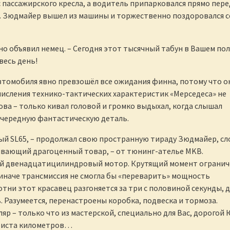
с пассажирского кресла, а водитель припарковался прямо пере
 Зюдмайер вышел из машины и торжественно поздоровался с
ьно объявил немец. – Сегодня этот тысячный табун в Вашем по
весь день!
томобиля явно превзошёл все ожидания финна, потому что он
числения технико-тактических характеристик «Мерседеса» не
ова – только кивал головой и громко выдыхал, когда слышал
очередную фантастическую деталь.
ый SL65, – продолжал свою пространную тираду Зюдмайер, с
ивающий драгоценный товар, – от тюнинг-ателье MKB.
 двенадцатицилиндровый мотор. Крутящий момент огранич
иначе трансмиссия не смогла бы «переварить» мощность
отни этот красавец разгоняется за три с половиной секунды, 
ь. Разумеется, перенастроены коробка, подвеска и тормоза.
яр – только что из мастерской, специально для Вас, дорогой 
триста километров…