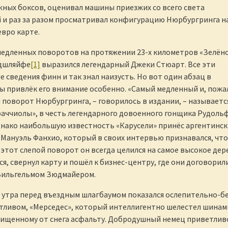
жных боксов, оценивал машины приезжих со всего света
и раз за разом просматривал конфигурацию Нюрбургринга н
евро карте.
медленных поворотов на протяжении 23-х километров «Зелён
рдшляйфе
[1]
выразился легендарный Джеки Стюарт. Все эти
 сведения финн и так знал наизусть. Но вот один абзац в
ы привлёк его внимание особенно. «Самый медленный и, пожа
поворот Нюрбургринга, – говорилось в издании, – называетс
аччиолы», в честь легендарного довоенного гонщика Рудоль
нако наибольшую известность «Карусели» принёс аргентинс
 Мануэль Фанхио, который в своих интервью признавался, что
 этот слепой поворот он всегда целился на самое высокое дер
я, свернул карту и пошёл к бизнес-центру, где они договорил
 Вильгельмом Зюдмайером.
 утра перед въездным шлагбаумом показался ослепительно-б
тливом, «Мерседес», который интеллигентно шелестел шинам
ищенному от снега асфальту. Добродушный немец приветлив