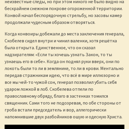
неизвестные следы, но при этом никого не было видно на
бескрайнем снежном покрове огороженной территории.
Конвой начал беспорядочную стрельбу, но засовы камер
продолжали чудесным образом отворяться.
Когда конвоиры добежали до места заключения генерала,
Скобелев сидел внутри и чинил валенки, хотя решётка
была открыта. Единственное, что он сказал
надзирателям: «Если ты хочешь узнать Закон, то ты
узнаешь его в себе». Когда он поднял руки вверх, они по
локоть были то ли в землянике, то ли в крови. Ментально
передав стражникам идею, что всё в мире иллюзорно и
все мы чей-то чужой сон, генерал позволил убить себя
ударом ложкой в лоб. Скобелева отпели по
православному обряду, благо в застенках томился
священник. Сами того не подозревая, по обе стороны от
гроба встали председатель и вор, аллегорически
напомнившие двух разбойников ошую и одесную Христа.