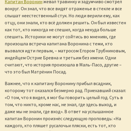
Капитан Воронин
жевал травинку и задумчиво смотрел
вокруг. Он знал, что все видят отраженье в стекле и все
слышат неестественный стук. Но люди верили ему, как
отцу, они знали, кто всё должен решить. Он был известен
как тот, кто никогда не спешил, когда некуда больше
спешить. Историки не могут сойтись во мнениях, где
произошла встреча капитана Воронина с теми, кто
вызвался идти первым, – матросом Егором Трубниковым,
индейцем Острие Бревна и третьим без имени. Одни
считают, что история произошла в Маль-Пасо, другие –
что это был Матрёнин Посад.
Важнее, что к капитану Воронину прибыл всадник,
которому тот оказался безмерно рад. Приехавший сказал:
«О том, что я видел, я мог бы говорить целый год. Суть в
том, что никто, кроме нас, не знал, где здесь выход, и
даже мы не знали, где вход». В ответ на услышанное
капитан Воронин произнёс следующую проповедь: «На
каждого, кто пляшет русалочьи пляски, есть тот, кто