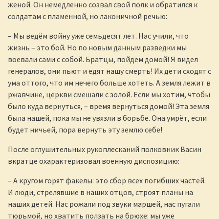
женой. Он немедленно созвал свой полк и обратился к
солдатам с пламенной, но лаконичной речью:
– Мы ведём войну уже семьдесят лет. Нас учили, что
жизнь – это бой. Но по новым данным разведки мы
воевали сами с собой. Братцы, пойдём домой! Я видел
генералов, они пьют и едят нашу смерть! Их дети сходят с
ума оттого, что им нечего больше хотеть. А земля лежит в
ржавчине, церкви смешали с золой. Если мы хотим, чтобы
было куда вернуться, – время вернуться домой! Эта земля
была нашей, пока мы не увязли в борьбе. Она умрёт, если
будет ничьей, пора вернуть эту землю себе!
После оглушительных рукоплесканий полковник Васин
вкратце охарактеризовал военную диспозицию:
– А кругом горят факелы: это сбор всех погибших частей.
И люди, стрелявшие в наших отцов, строят планы на
наших детей. Нас рожали под звуки маршей, нас пугали
тюрьмой, но хватить ползать на брюхе: мы уже