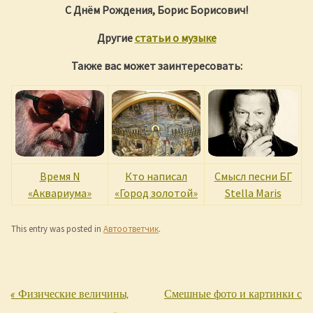
С Днём Рождения, Борис Борисович!
Другие
статьи о музыке
Также вас может заинтересовать:
Время N
Кто написал
Смысл песни БГ
«Аквариума»
«Город золотой»
Stella Maris
This entry was posted in
Автоответчик
.
«
Физические величины,
Смешные фото и картинки с
Post navigation