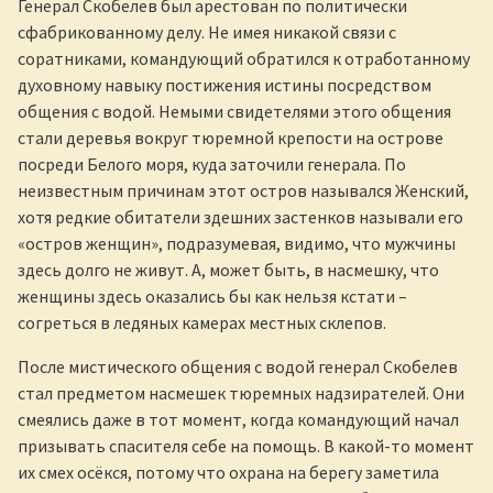
Генерал Скобелев был арестован по политически
сфабрикованному делу. Не имея никакой связи с
соратниками, командующий обратился к отработанному
духовному навыку постижения истины посредством
общения с водой. Немыми свидетелями этого общения
стали деревья вокруг тюремной крепости на острове
посреди Белого моря, куда заточили генерала. По
неизвестным причинам этот остров назывался Женский,
хотя редкие обитатели здешних застенков называли его
«остров женщин», подразумевая, видимо, что мужчины
здесь долго не живут. А, может быть, в насмешку, что
женщины здесь оказались бы как нельзя кстати –
согреться в ледяных камерах местных склепов.
После мистического общения с водой генерал Скобелев
стал предметом насмешек тюремных надзирателей. Они
смеялись даже в тот момент, когда командующий начал
призывать спасителя себе на помощь. В какой-то момент
их смех осёкся, потому что охрана на берегу заметила