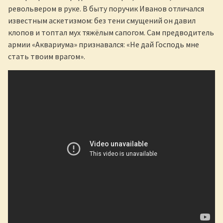
револьвером в руке. В быту поручик Иванов отличался
известным аскетизмом: без тени смущений он давил
клопов и топтал мух тяжёлым сапогом. Сам предводитель
армии «Аквариума» признавался: «Не дай Господь мне
стать твоим врагом».