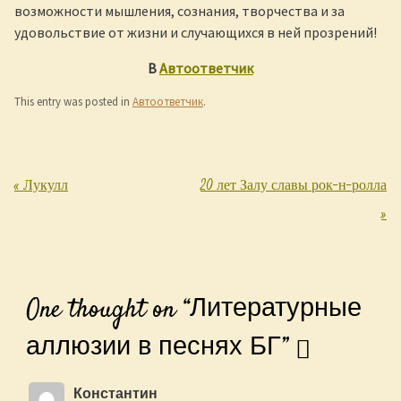
возможности мышления, сознания, творчества и за
удовольствие от жизни и случающихся в ней прозрений!
В
Автоответчик
This entry was posted in
Автоответчик
.
«
Лукулл
20 лет Залу славы рок-н-ролла
Post navigation
»
One thought on “
Литературные
аллюзии в песнях БГ
”
Константин