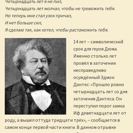
Четырнадцать лет я не пил,
Четырнадцать лет молчал, чтобы не тревожить тебя.
Но теперь мне стал узок причал,
И нет больше сил,
Я сделаю так, как хотел, чтобы растаможить тебя.
14 лет – символический
срок для героя Дюма.
Именно столько лет
провёл в заточении
несправедливо
осуждённый Эдмон
Дантес: «Прошло ровно
четырнадцать лет со дня
заточения Дантеса. Он
переступил порог замка
Иф девятнадцати лет от
роду, а вышел оттуда тридцати трёх», – сообщается в
самом конце первой части книги. В данном отрывке