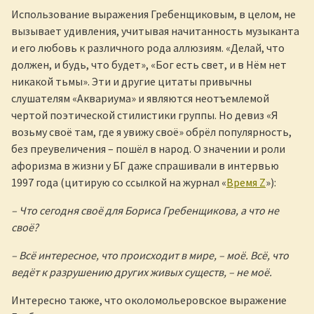
Использование выражения Гребенщиковым, в целом, не
вызывает удивления, учитывая начитанность музыканта
и его любовь к различного рода аллюзиям. «Делай, что
должен, и будь, что будет», «Бог есть свет, и в Нём нет
никакой тьмы». Эти и другие цитаты привычны
слушателям «Аквариума» и являются неотъемлемой
чертой поэтической стилистики группы. Но девиз «Я
возьму своё там, где я увижу своё» обрёл популярность,
без преувеличения – пошёл в народ. О значении и роли
афоризма в жизни у БГ даже спрашивали в интервью
1997 года (цитирую со ссылкой на журнал «
Время Z
»):
– Что сегодня своё для Бориса Гребенщикова, а что не
своё?
– Всё интересное, что происходит в мире, – моё. Всё, что
ведёт к разрушению других живых существ, – не моё.
Интересно также, что околомольеровское выражение