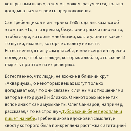
конкретным людям, о чём мы можем, разумеется, только
догадываться и строить предположения.
Сам Гребенщиков в интервью 1985 года высказался об
этом так: «То, что я делаю, безусловно рассчитано на то,
чтобы люди, которые мне близки, могли уловить какие-
то шутки, нюансы, которые с налёту не взять.
Естественно, я пишу сам для себя, и мне всегда интересно
поглядеть, чтобы те люди, которых я люблю, это съели. И
глядеть при этом на их реакцию».
Естественно, что люди, не вхожие в близкий круг
«Аквариума», о некоторых вещах могут только
догадываться, что они связаны с личными отношениями
автора и его друзей и близких. О некоторых моментах
вспоминают сами музыканты. Олег Сакмаров, например,
рассказал, что на строчку «
Дубровский берёт ероплан и
пишет на небе
» Гребенщикова вдохновил самолёт, к
хвосту которого была прикреплена растяжка с агитацией