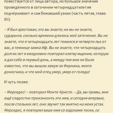
повествуется от лица автора, но большое значение
проведённого в заточении четырнадцатилетия
подчёркивает и сам бежавший узник (часть пятая, глава
XII):
– Я был арестован; это вы знаете; но вы не знаете,
сударыня, сколько времени длилось моё заточение. Вы не
знаете, что я четырнадцать лет томился в четверти лье от
вас, в темнице замка Иф. Вы не знаете, что четырнадцать
долгих лет я ежедневно повторял клятву мщения, которую
я дал себе в первый день, а между тем мне не было
известно, что вы вышли замуж за Фернана, моего
доносчика, и что мой отец умер, умер от голода!
И чуть позже:
– Мерседес! – повторил Монте-Кристо. – Да, вы правы, мне
ещё сладостно произносить это имя, и сегодня впервые,
после стольких лет, оно звучит так внятно на моих устах.
Мерседес, я повторял ваше имя со вздохами тоски, со