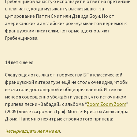
Гребенщиков зачастую использует в ответ на претензии
в плагиате, когда музыканту высказывают за
цитирование Патти Смит или Дэвида Боуи. Но от
американских и английских рок-музыкантов вернёмся к
французским писателям, которые вдохновляют
Гребенщикова.
14 лет я не ел
Следующая отсылка от творчества БГ к классической
французской литературе ещё не столь очевидна, чтобы
её считали достоверной и общепризнанной. И тем не
менее я совершенно убеждён и уверен, что источником
припева песни «Забадай» с альбома “
Zoom Zoom Zoom
”
(2005) является роман «Граф Монте-Кристо» Александра
Дюма. Напомню нехитрые строки этого припева:
Четырнадцать лет я не ел
,