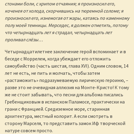
стонами боли, с хрипом отчаяния; я произносил его,
коченея от холода, скорчившись на тюремной соломе; я
произносил его, изнемогая от жары, катаясь по каменному
полу моей темницы. Мерседес, я должен отметить, потому
что четырнадцать лет я страдал, четырнадцать лет
проливал слёзы…
Четырнадцатилетнее заключение герой вспоминает и в
беседе с Моррелем, когда убеждает его отложить
самоубийство (часть шестая, глава XVI). Одним словом, 14
лет не есть, не пить и молчать, чтобы затем
«растаможить» подразумеваемую лирическую героиню, –
разве это не очевидная аллюзия на Монте-Кристо! К тому
же не стоит забывать, что песни для альбома писались
Гребенщиковым в испанском Паламосе, практически на
грани с Францией. Средиземное море, старинная
архитектура, местный колорит. А если смотреть в
сторону Марселя, то представить замок Иф творческой
натуре совсем просто.