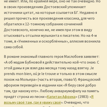
не имеет. Или, по крайней мере, оно не так очевидно. Но
в своих произведениях Достоевский упоминает
источники цитат, на которые ссылается БГ. Недавно я
решил прочесть все произведения классика, для чего
обратился к 12-томному собранию сочинений
Достоевского, конечно же, не имея при этом в виду
отыскивать отсылки музыканта к писателю. Но на 4-м
томе, в «Униженных и оскорблённых», аллюзия возникла
сама собой.
В романе знакомый главного героя Маслобоев заявляет:
«А об мадам Бубновой я действительно кой-что знаю. С
этой дамы я уж взял два месяца тому назад взятку. Je
prends mon bien, oú je le trouve и только в этом смысле
похож на Мольера» (часть вторая, глава V). Французский
афоризм переведён в издании как «Я беру своё добро
там, где нахожу его». Любому аквариумофилу на память
придёт строка из песни «
Капитан Африка
» (1983): «
Я
возьму своё там, где я увижу своё
». Очевидно, что