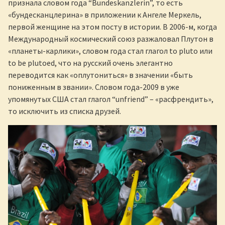
признала словом года “Bundeskanzlerin”, то есть
«бундесканцлерина» в приложении к Ангеле Меркель,
первой женщине на этом посту в истории. В 2006-м, когда
Международный космический союз разжаловал Плутон в
«планеты-карлики», словом года стал глагол to pluto или
to be plutoed, что на русский очень элегантно
переводится как «оплутониться» в значении «быть
пониженным в звании». Словом года-2009 в уже
упомянутых США стал глагол “unfriend” – «расфрендить»,
то исключить из списка друзей.