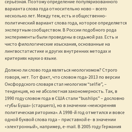
серьёзная. Поэтому определение популяризованного
варианта слова года относительно ново – всего
несколько лет. Между тем, есть и общественно-
политический вариант слова года, которое определяется
экспертным сообществом. В России подобного рода
эксперименты были проведены в седьмой раз. Есть и
чисто филологические изыскания, основанные на
лингвостатистике и других внутренних методах и
критериях науки о языке.
Должно ли слово года являться неологизмом? Строго
говоря, нет. Тот факт, что словом года-2013 по версии
Оксфордского словаря стал неологизм “selfie”, –
тенденция, но не абсолютная закономерность. Так, в
1990 году словом года в США стали “bushlips” – дословно
«губы Буша» (старшего), но в значении «неискренняя
политическая риторика». А 1998-й год отметился и вовсе
одной буквой слова года – приставкой e- в значении
«электронный», например, e-mail. В 2005 году Германия