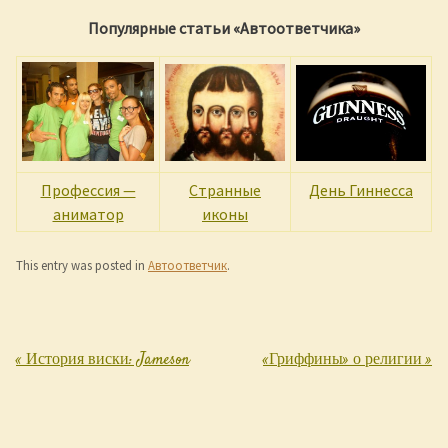
Популярные статьи «Автоответчика»
Профессия —
Странные
День Гиннесса
аниматор
иконы
This entry was posted in
Автоответчик
.
«
История виски: Jameson
«Гриффины» о религии
»
Post navigation