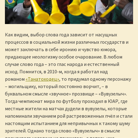
Как видим, выбор слова года зависит от насущных
процессов в социальной жизни различных государств и
может заключать в себе иронию и чувство юмора,
придающее неологизму особое очарование. В любом
случае слово года – это глас народа и естественный
исход. Помнится, в 2010-м, когда я работал над
романом
«Танатоходец»
, то придумал одному персонажу
– могильщику, который постоянно ворчит, – в
буквальном смысле «звучное» прозвище – «Вувузелыч».
Тогда чемпионат мира по футболу проходил в ЮАР, где
местные жители на матчах дудели в вувузелы, которые
напоминали звучанием рой растревоженных пчёл и стали
настоящим испытанием для непривычных к такому шуму
зрителей. Однако тогда слово «Вувузелыч» в смысле
ворчливого человека не прижилось, а теперь уже