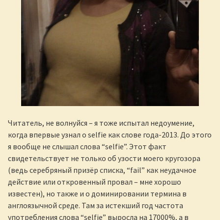
Читатель, не волнуйся – я тоже испытал недоумение,
когда впервые узнал о selfie как слове года-2013. До этого
я вообще не слышал слова “selfie”. Этот факт
свидетельствует не только об узости моего кругозора
(ведь серебряный призёр списка, “fail” как неудачное
действие или откровенный провал – мне хорошо
известен), но также и о доминировании термина в
англоязычной среде. Там за истекший год частота
употребления слова “selfie” выросла на 17000%, а в