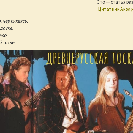
Это — статья ра
Цитатник Аква
, чертыхаясь,
 доске.
дело
 тоске.