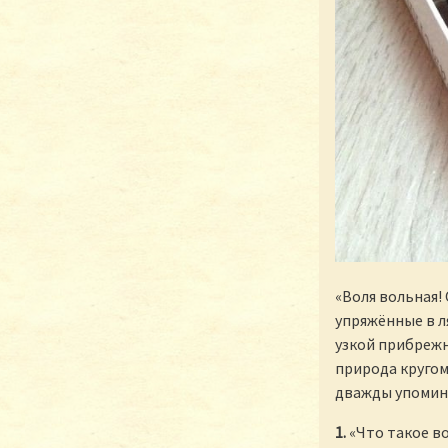
«Воля вольная!
упряжённые в ля
узкой прибрежн
природа кругом 
дважды упомина
1.
«Что такое во