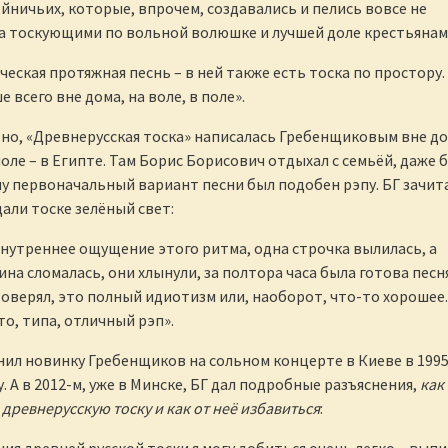
йничьих, которые, впрочем, создавались и пелись вовсе не
а тоскующими по вольной волюшке и лучшей доле крестьянам
ческая протяжная песнь – в ней также есть тоска по простору.
е всего вне дома, на воле, в поле».
но, «Древнерусская тоска» написалась Гребенщиковым вне до
оле – в Египте. Там Борис Борисович отдыхал с семьёй, даже 
у первоначальный вариант песни был подобен рэпу. БГ зачит
 дали тоске зелёный свет:
нутреннее ощущение этого ритма, одна строчка вылилась, а
на сломалась, они хлынули, за полтора часа была готова песня
проверял, это полный идиотизм или, наоборот, что-то хорошее.
то, типа, отличный рэп».
ил новинку Гребенщиков на сольном концерте в Киеве в 199
у. А в 2012-м, уже в Минске, БГ дал подробные разъяснения,
как
 древнерусскую тоску и как от неё избавиться
: