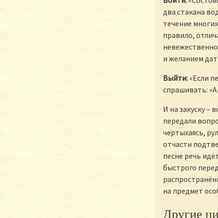
Войти:
«Состоян
два стакана во
течение многих
правило, отли
невежественно
и желанием дат
Выйти:
«Если пе
спрашивать: «А 
И на закуску – 
передали вопро
чертыхаясь, ру
отчасти подтве
песне речь идё
быстрого перед
распространённ
на предмет осо
Другие ци