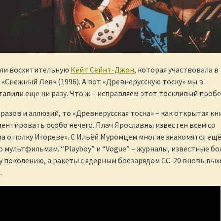
али восхитительную
Кейт Сейнт-Джон
, которая участвовала в
 «Снежный Лев» (1996). А вот «Древнерусскую тоску» мы в
тавили ещё ни разу. Что ж – исправляем этот тоскливый пробе
разов и аллюзий, то «Древнерусская тоска» – как открытая кни
ментировать особо нечего. Плач Ярославны известен всем со
ва о полку Игореве». С Ильёй Муромцем многие знакомятся ещё
по мультфильмам. “Playboy” и “Vogue” – журналы, известные бо
поколению, а ракеты с ядерным боезарядом СС-20 вновь вых
.