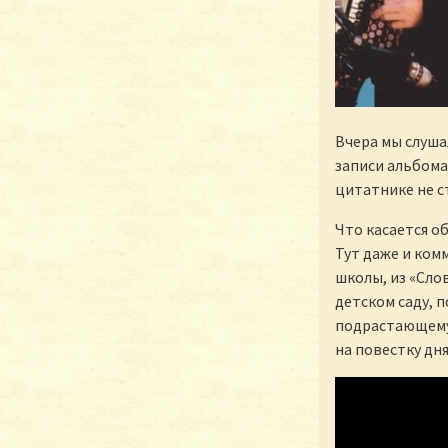
Вчера мы слуш
записи альбома
цитатнике не с
Что касается об
Тут даже и ком
школы, из «Сло
детском саду, 
подрастающему 
на повестку дня