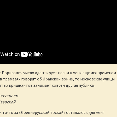
с Борисович умело адаптирует песни к меняющимся временам. 
в трамваях говорят об Иракской войне, то московские улицы
тых кришнаитов занимает совсем другая публика:
ят строем
Тверской.
, что-то за «Древнерусской тоской» оставалось для меня