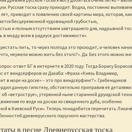
ия древней русской тоски я могу добиться очень легко – вып
дки. Русская тоска сразу приходит. Водка, постоянно выпиваем
 лет, приводит к появлению своей картины мира, которая, как
чается бесцеремонной чудовищной грубостью,
стью и полным отсутствием завтрашнего дня, надрывной тос
ь в морду всем в радиусе достижимости».
рестать пить, то через полгода это проходит, и человек начи
что, неужели можно жить без этого?». Да. Без этого можно жи
вопрос-ответ БГ в интернете в 2020 году. Тогда Борису Борисо
с от виндсёрферов из Дахаба: «Фраза «Князь Владимир,
лит в море на доске» – это про виндсёрфинг?». Гребенщиков
рдил данную гипотезу, обстоятельно приправив её деталями:
т об «ветроструе», утерянной ныне старинной друидской техн
вижения по воде на досках из священного дуба, особенно
ой в Киевской Руси». Теперь понадобится перечитать Лихач
бенностей древнерусского парусного мастерства.
таты в песне Древнерусская тоска