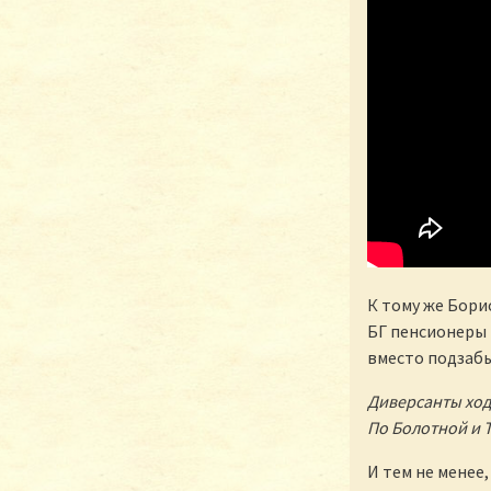
К тому же Бори
БГ пенсионеры 
вместо подзабы
Диверсанты ход
По Болотной и 
И тем не менее