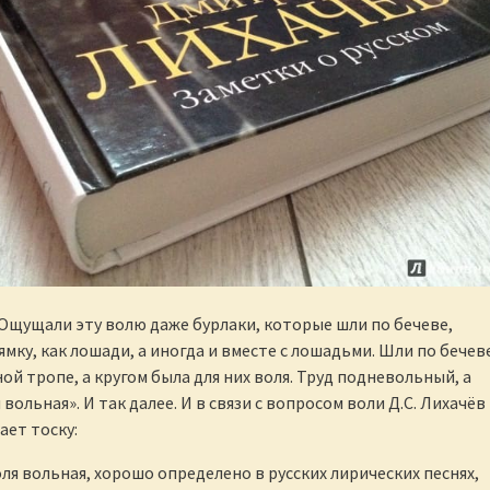
 Ощущали эту волю даже бурлаки, которые шли по бечеве,
мку, как лошади, а иногда и вместе с лошадьми. Шли по бечев
ой тропе, а кругом была для них воля. Труд подневольный, а
вольная». И так далее. И в связи с вопросом воли Д.С. Лихачёв
ет тоску:
ля вольная, хорошо определено в русских лирических песнях,