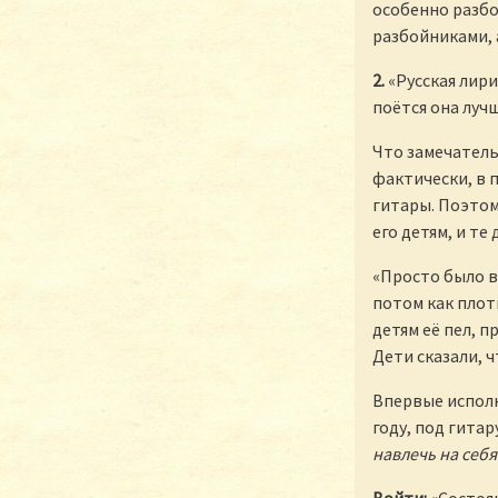
особенно разбо
разбойниками, 
2.
«Русская лири
поётся она лучш
Что замечатель
фактически, в п
гитары. Поэтом
его детям, и те
«Просто было в
потом как плоти
детям её пел, 
Дети сказали, ч
Впервые исполн
году, под гитар
навлечь на себя