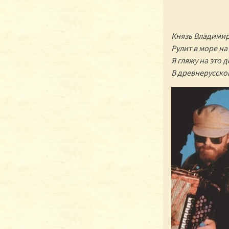
Князь Владимир
Рулит в море на
Я гляжу на это 
В древнерусской