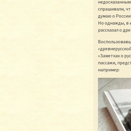
недосказанным.
спрашивали, чт
думаю о России
Но однажды, в 
рассказал о др
Воспользовавши
«древнерусской
«Заметках о ру
пассажи, предс
например: