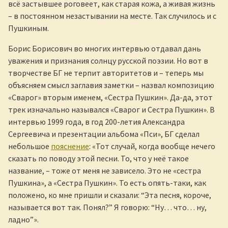
всё застывшее роговеет, как старая кожа, а живая жизнь
– в постоянном незастывании на месте. Так случилось и с
Пушкиным.
Борис Борисович во многих интервью отдавал дань
уважения и признания солнцу русской поэзии. Но вот в
творчестве БГ не терпит авторитетов и – теперь мы
объясняем смысл заглавия заметки – назвал композицию
«Сварог» вторым именем, «Сестра Пушкин». Да-да, этот
трек изначально назывался «Сварог и Сестра Пушкин». В
интервью 1999 года, в год 200-летия Александра
Сергеевича и презентации альбома «Пси», БГ сделал
небольшое
пояснение
: «Тот случай, когда вообще нечего
сказать по поводу этой песни. То, что у неё такое
название, – тоже от меня не зависело. Это не «сестра
Пушкина», а «Сестра Пушкин». То есть опять-таки, как
положено, ко мне пришли и сказали: “Эта песня, короче,
называется вот так. Понял?” Я говорю: “Ну… что… ну,
ладно”».