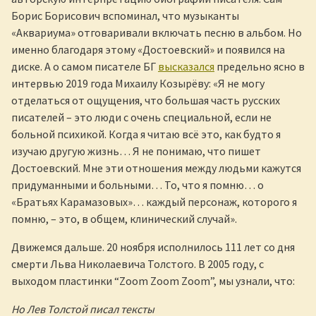
Борис Борисович вспоминал, что музыканты
«Аквариума» отговаривали включать песню в альбом. Но
именно благодаря этому «Достоевский» и появился на
диске. А о самом писателе БГ
высказался
предельно ясно в
интервью 2019 года Михаилу Козырёву: «Я не могу
отделаться от ощущения, что большая часть русских
писателей – это люди с очень специальной, если не
больной психикой. Когда я читаю всё это, как будто я
изучаю другую жизнь… Я не понимаю, что пишет
Достоевский. Мне эти отношения между людьми кажутся
придуманными и больными… То, что я помню… о
«Братьях Карамазовых»… каждый персонаж, которого я
помню, – это, в общем, клинический случай».
Движемся дальше. 20 ноября исполнилось 111 лет со дня
смерти Льва Николаевича Толстого. В 2005 году, с
выходом пластинки “Zoom Zoom Zoom”, мы узнали, что:
Но Лев Толстой писал тексты