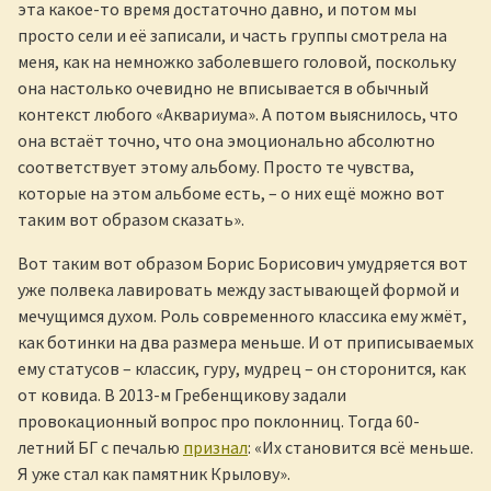
эта какое-то время достаточно давно, и потом мы
просто сели и её записали, и часть группы смотрела на
меня, как на немножко заболевшего головой, поскольку
она настолько очевидно не вписывается в обычный
контекст любого «Аквариума». А потом выяснилось, что
она встаёт точно, что она эмоционально абсолютно
соответствует этому альбому. Просто те чувства,
которые на этом альбоме есть, – о них ещё можно вот
таким вот образом сказать».
Вот таким вот образом Борис Борисович умудряется вот
уже полвека лавировать между застывающей формой и
мечущимся духом. Роль современного классика ему жмёт,
как ботинки на два размера меньше. И от приписываемых
ему статусов – классик, гуру, мудрец – он сторонится, как
от ковида. В 2013-м Гребенщикову задали
провокационный вопрос про поклонниц. Тогда 60-
летний БГ с печалью
признал
: «Их становится всё меньше.
Я уже стал как памятник Крылову».