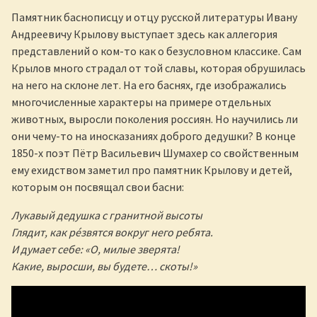
Памятник баснописцу и отцу русской литературы Ивану
Андреевичу Крылову выступает здесь как аллегория
представлений о ком-то как о безусловном классике. Сам
Крылов много страдал от той славы, которая обрушилась
на него на склоне лет. На его баснях, где изображались
многочисленные характеры на примере отдельных
животных, выросли поколения россиян. Но научились ли
они чему-то на иносказаниях доброго дедушки? В конце
1850-х поэт Пётр Васильевич Шумахер со свойственным
ему ехидством заметил про памятник Крылову и детей,
которым он посвящал свои басни:
Лукавый дедушка с гранитной высоты
Глядит, как рéзвятся вокруг него ребята.
И думает себе: «О, милые зверята!
Какие, выросши, вы будете… скоты!»