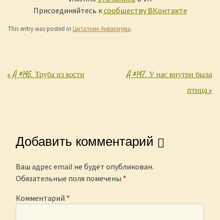
Присоединяйтесь к
сообществу ВКонтакте
This entry was posted in
Цитатник Аквариума
.
«
Å #145. Труба из кости
Å #147. У нас внутри была
Post navigation
птица
»
Добавить комментарий
Ваш адрес email не будет опубликован.
Обязательные поля помечены
*
Комментарий
*