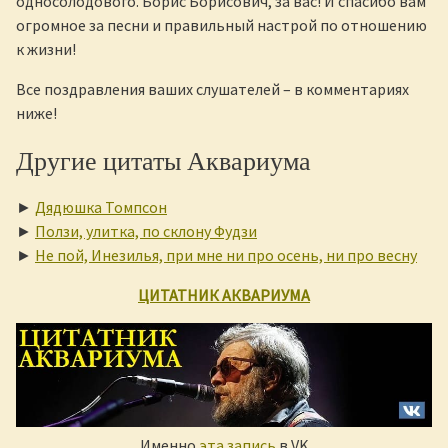
односолодового. Борис Борисович, за вас! И спасибо вам
огромное за песни и правильный настрой по отношению
к жизни!
Все поздравления ваших слушателей – в комментариях
ниже!
Другие цитаты Аквариума
►
Дядюшка Томпсон
►
Ползи, улитка, по склону Фудзи
►
Не пой, Инезилья, при мне ни про осень, ни про весну
ЦИТАТНИК АКВАРИУМА
Именно
эта запись
в VK