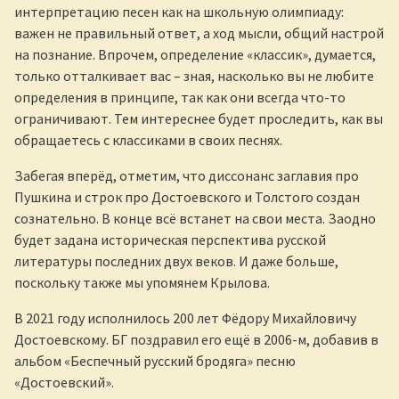
интерпретацию песен как на школьную олимпиаду:
важен не правильный ответ, а ход мысли, общий настрой
на познание. Впрочем, определение «классик», думается,
только отталкивает вас – зная, насколько вы не любите
определения в принципе, так как они всегда что-то
ограничивают. Тем интереснее будет проследить, как вы
обращаетесь с классиками в своих песнях.
Забегая вперёд, отметим, что диссонанс заглавия про
Пушкина и строк про Достоевского и Толстого создан
сознательно. В конце всё встанет на свои места. Заодно
будет задана историческая перспектива русской
литературы последних двух веков. И даже больше,
поскольку также мы упомянем Крылова.
В 2021 году исполнилось 200 лет Фёдору Михайловичу
Достоевскому. БГ поздравил его ещё в 2006-м, добавив в
альбом «Беспечный русский бродяга» песню
«Достоевский».