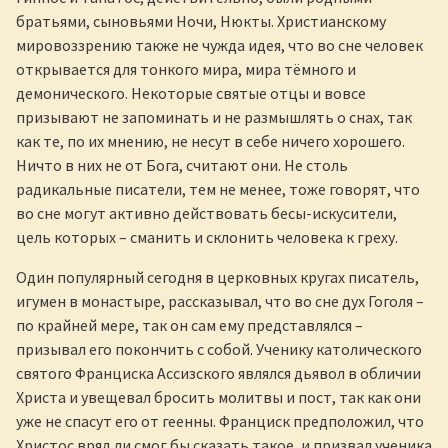
братьями, сыновьями Ночи, Нюкты. Христианскому
мировоззрению также не чужда идея, что во сне человек
открывается для тонкого мира, мира тёмного и
демонического. Некоторые святые отцы и вовсе
призывают не запоминать и не размышлять о снах, так
как те, по их мнению, не несут в себе ничего хорошего.
Ничто в них не от Бога, считают они. Не столь
радикальные писатели, тем не менее, тоже говорят, что
во сне могут активно действовать бесы-искусители,
цель которых – сманить и склонить человека к греху.
Один популярный сегодня в церковных кругах писатель,
игумен в монастыре, рассказывал, что во сне дух Гоголя –
по крайней мере, так он сам ему представлялся –
призывал его покончить с собой. Ученику католического
святого Франциска Ассизского являлся дьявол в обличии
Христа и увещевал бросить молитвы и пост, так как они
уже не спасут его от геенны. Франциск предположил, что
Христос вряд ли смог бы сказать такое, и призвал ученика