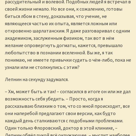
рассудительный и волевой. Подобных людей я встречал в
своей жизни немало. Но все они, к сожалению, готовы
биться лбом в стену, доказывая, что учение, не
являющееся частью их опыта, является ложным или
откровенно шарлатанским. Я даже разговаривал с одним
академиком, заслуженным физиком, так вот в нём
желание опровергнуть догматы, кажется, превышало
любопытство в познании вселенной. Вы же, я так
понимаю, не имеете привычки судить о чём-либо, пока не
узнали или не столкнулись с этим?
Лепнин на секунду задумался.
– Хм, может быть и так! – согласился в итоге он или же дал
возможность себя убедить. – Просто, когда я
рассказываю близким о том, что со мной происходит, все
они наперебой предлагают свои версии, как будто
каждый день сталкиваются с подобными проблемами.
Один только Флоровский, доктор в этой клинике, –
Лепнин обвёл рукой всё окружающее, – мыслит наиболее