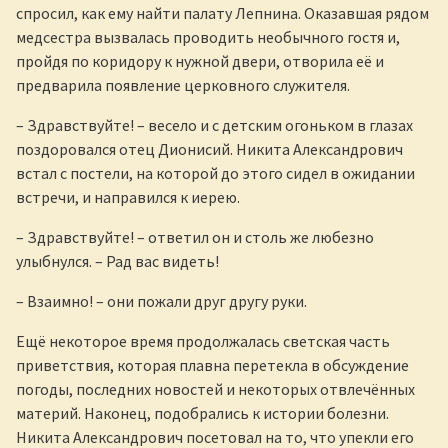
спросил, как ему найти палату Лепнина. Оказавшая рядом
медсестра вызвалась проводить необычного гостя и,
пройдя по коридору к нужной двери, отворила её и
предварила появление церковного служителя.
– Здравствуйте! – весело и с детским огоньком в глазах
поздоровался отец Дионисий. Никита Александрович
встал с постели, на которой до этого сидел в ожидании
встречи, и направился к иерею.
– Здравствуйте! – ответил он и столь же любезно
улыбнулся. – Рад вас видеть!
– Взаимно! – они пожали друг другу руки.
Ещё некоторое время продолжалась светская часть
приветствия, которая плавна перетекла в обсуждение
погоды, последних новостей и некоторых отвлечённых
материй. Наконец, подобрались к истории болезни.
Никита Александрович посетовал на то, что упекли его