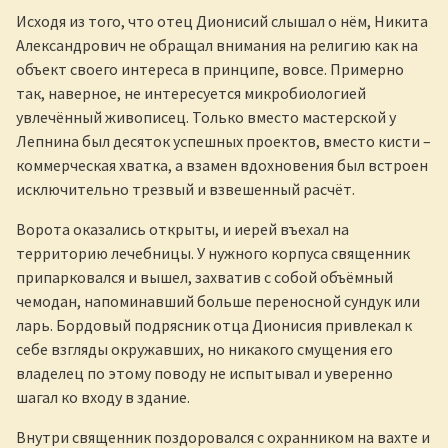
Исходя из того, что отец Дионисий слышал о нём, Никита
Александрович не обращал внимания на религию как на
объект своего интереса в принципе, вовсе. Примерно
так, наверное, не интересуется микробиологией
увлечённый живописец. Только вместо мастерской у
Лепнина был десяток успешных проектов, вместо кисти –
коммерческая хватка, а взамен вдохновения был встроен
исключительно трезвый и взвешенный расчёт.
Ворота оказались открыты, и иерей въехал на
территорию лечебницы. У нужного корпуса священник
припарковался и вышел, захватив с собой объёмный
чемодан, напоминавший больше переносной сундук или
ларь. Бордовый подрясник отца Дионисия привлекал к
себе взгляды окружавших, но никакого смущения его
владелец по этому поводу не испытывал и уверенно
шагал ко входу в здание.
Внутри священник поздоровался с охранником на вахте и