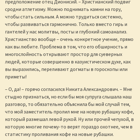
предположение отец Дионисий. – Христианский подвиг
сродни атлетизму. Можно поднимать камни на гору,
чтобы стать сильным. А можно трудиться системно,
чтобы развиваться гармонично. Только вместо гирь и
гантелей у нас молитвы, посты и глубокий самоанализ.
Христианство вообще – очень конкретное учение, прямо
как вы любите. Проблема в том, что его обширность и
многослойность открывают простор для суеверных
людей, которые совершенно в казуистическом духе, как
вы выразились, переливают догматы в гороскопы или
приметы!
– О, да! – горячо согласился Никита Александрович. – Мне
стыдно признаться, но если бы моя супруга слышала наш
разговор, то обязательно объяснила бы мой случай тем,
что мой заместитель пролил мне на новую рубашку кофе,
который размешал левой рукой. Ну или прочей чепухой, в
которую многие почему-то верят гораздо охотнее, чем в
статистику проливания кофе на новые рубашки.