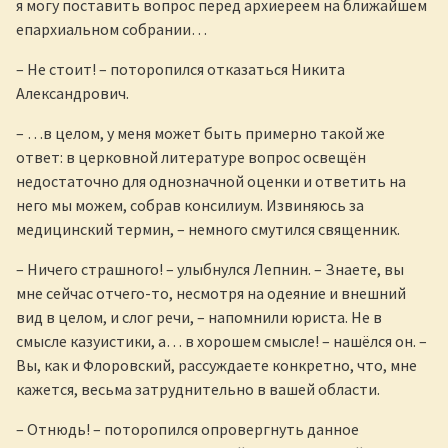
я могу поставить вопрос перед архиереем на ближайшем
епархиальном собрании…
– Не стоит! – поторопился отказаться Никита
Александрович.
– …в целом, у меня может быть примерно такой же
ответ: в церковной литературе вопрос освещён
недостаточно для однозначной оценки и ответить на
него мы можем, собрав консилиум. Извиняюсь за
медицинский термин, – немного смутился священник.
– Ничего страшного! – улыбнулся Лепнин. – Знаете, вы
мне сейчас отчего-то, несмотря на одеяние и внешний
вид в целом, и слог речи, – напомнили юриста. Не в
смысле казуистики, а… в хорошем смысле! – нашёлся он. –
Вы, как и Флоровский, рассуждаете конкретно, что, мне
кажется, весьма затруднительно в вашей области.
– Отнюдь! – поторопился опровергнуть данное