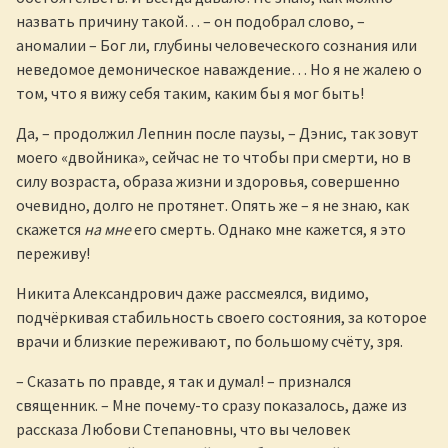
назвать причину такой… – он подобрал слово, –
аномалии – Бог ли, глубины человеческого сознания или
неведомое демоническое наваждение… Но я не жалею о
том, что я вижу себя таким, каким бы я мог быть!
Да, – продолжил Лепнин после паузы, – Дэнис, так зовут
моего «двойника», сейчас не то чтобы при смерти, но в
силу возраста, образа жизни и здоровья, совершенно
очевидно, долго не протянет. Опять же – я не знаю, как
скажется
на мне
его смерть. Однако мне кажется, я это
переживу!
Никита Александрович даже рассмеялся, видимо,
подчёркивая стабильность своего состояния, за которое
врачи и близкие переживают, по большому счёту, зря.
– Сказать по правде, я так и думал! – признался
священник. – Мне почему-то сразу показалось, даже из
рассказа Любови Степановны, что вы человек