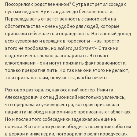
Поссорился с родственником? С утра встретил соседа с
пустым ведром. Ну и так далее до бесконечности.
Перекладывать ответственность с самого себя на
обстоятельства – очень удобно для людей, которые
привыкли себя жалеть и оправдывать. Но главный довод
всех суеверных и верящих в гороскопы – «вы просто
этого не пробовали, но
всё это работает!
». С такими
людьми очень сложно разговаривать. Это как с
алкоголиками – они могут признать факт зависимости,
только прекратив пить. Но так как они этого не делают,
то и признавать им, получается, как бы нечего.
Разговор разгорался, как осенний костёр. Никита
Александрович и отец Дионисий настолько увлеклись,
что прервала их уже медсестра, которая пригласила
пациента на обед и напомнила о прописанных таблетках.
Но и после этого собеседники задержались ещё на
полчаса. В итоге они успели обсудить последние события
в церкви и инженерии, поговорили о религиоведческих