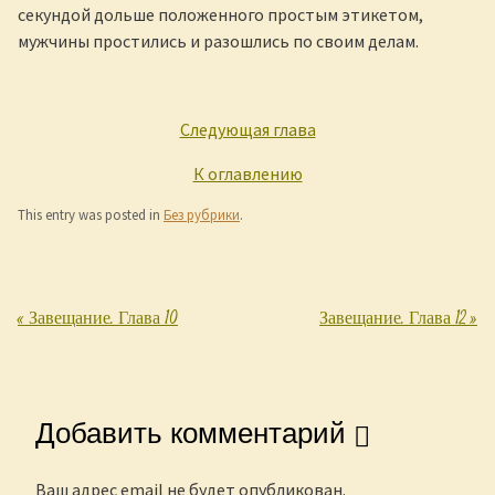
секундой дольше положенного простым этикетом,
мужчины простились и разошлись по своим делам.
Следующая глава
К оглавлению
This entry was posted in
Без рубрики
.
«
Завещание. Глава 10
Завещание. Глава 12
»
Post navigation
Добавить комментарий
Ваш адрес email не будет опубликован.