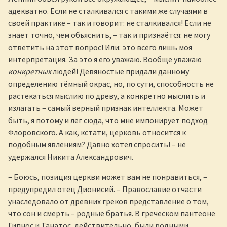
адекватно. Если не сталкивался с такими же случаями в
своей практике – так и говорит: не сталкивался! Если не
знает точно, чем объяснить, – так и признаётся: не могу
ответить на этот вопрос! Или: это всего лишь моя
интерпретация. За это я его уважаю. Вообще уважаю
конкретных
людей! Девяностые придали данному
определению тёмный окрас, но, по сути, способность не
растекаться мыслию по древу, а конкретно мыслить и
излагать – самый верный признак интеллекта. Может
быть, я потому и лёг сюда, что мне импонирует подход
Флоровского. А как, кстати, церковь относится к
подобным явлениям? Давно хотел спросить! – не
удержался Никита Александрович.
– Боюсь, позиция церкви может вам не понравиться, –
предупредил отец Дионисий. – Православие отчасти
унаследовало от древних греков представление о том,
что сон и смерть – родные братья. В греческом пантеоне
Гипнос и Танатос, действительно, были родными