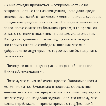
– А мне стыдно признаться, – откровенностью на
откровенность ответил священник, – что даже среди
церковных людей, в том числе у меня в приходе, суеверие
сродни лихорадке или поветрию. Передать свечу через
левое плечо считается большим грехом, в то время как
отказ от стирки в праздник – признаком благочестия.
Иногда складывается такое ощущение, что людям
настолько тягостна свобода мышления, что они
добровольно ищут ярмо, которое смогли бы нацепить
себе на шею.
– Почему же именно суеверие, интересно? – спросил
Никита Александрович.
– Потому что с ним всё очень просто. Закономерности
могут плодиться буквально в процессе объяснения
непонятного, а их интерпретации позволяют оправдать
всё что угодно! Не сделал задуманное? Это потому, что
кошка перебежала! – привёл пример отец Дионисий. –