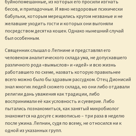
буйнопомешанные, из которых его просили изгнать
бесов, и припадочные. И явно нездоровые психически
бабульки, которым мерещились кругом незваные и не
желавшие уходить гости и которых они выгоняли
посредством десятка кошек. Однако нынешний случай
был особенным.
Священник слышал о Лепнине и представлял его
человеком аналитического склада ума, не допускавшего
различного рода «вымыслов» и «идей» и всю жизнь
работавшего по схеме, назвать которую правильнее
всего можно было бы здравым рассудком. Отец Дионисий
знал многих людей схожего склада, но они либо отдавали
религии дань уважения как традиции, либо
воспринимали её как условность и суеверие. Либо
пытались познакомиться, как занятый микробиолог
знакомится на досуге с живописью – три раза в неделю
после ужина. Лепнин, судя по всему, не относился ни к
одной из указанных групп.