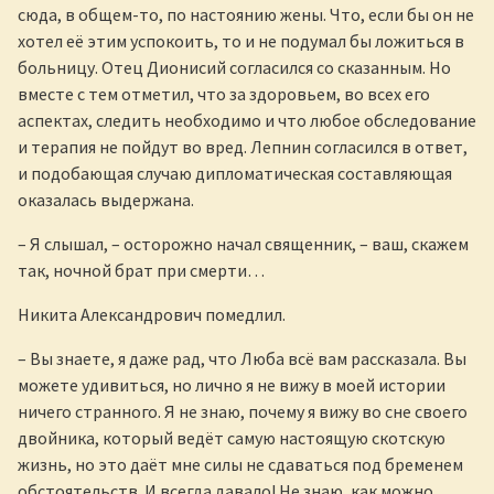
сюда, в общем-то, по настоянию жены. Что, если бы он не
хотел её этим успокоить, то и не подумал бы ложиться в
больницу. Отец Дионисий согласился со сказанным. Но
вместе с тем отметил, что за здоровьем, во всех его
аспектах, следить необходимо и что любое обследование
и терапия не пойдут во вред. Лепнин согласился в ответ,
и подобающая случаю дипломатическая составляющая
оказалась выдержана.
– Я слышал, – осторожно начал священник, – ваш, скажем
так, ночной брат при смерти…
Никита Александрович помедлил.
– Вы знаете, я даже рад, что Люба всё вам рассказала. Вы
можете удивиться, но лично я не вижу в моей истории
ничего странного. Я не знаю, почему я вижу во сне своего
двойника, который ведёт самую настоящую скотскую
жизнь, но это даёт мне силы не сдаваться под бременем
обстоятельств. И всегда давало! Не знаю, как можно