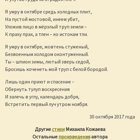
Я умру в октябре средь холодных плит,
На пустой мостовой, инеем убит,
Уложив лицо в мёрзлый труп земли –
К праху прах, а тлен – ко истокам тли.
Я умру в октябре, жовтень стуженый,
Безвоенным холодом оконтуженный.
Ты – шпион зимы, лютый зверь седой,
Бросишь коченеть мой труп с белой бородой.
Лишь один приют и спасение –
Обернуть тулуп воскресения
И залечь в углу, календарь добря,
Встретить первый луч утром ноября.
30 октября 2017 года
Другие
стихи
Михаила Кожаева
Остальные
произведения
автора