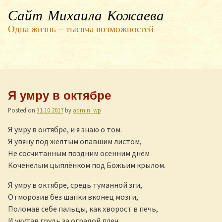
Сайт Михаила Кожаева
Одна жизнь — тысяча возможностей
Я умру в октябре
Posted on
31.10.2017
by
admin_wp
Я умру в октябре, и я знаю о том.
Я увяну под жёлтым опавшим листом,
Не сосчитанным поздним осенним днём
Коченелым цыплёнком под Божьим крылом.
Я умру в октябре, средь туманной зги,
Отморозив без шапки вконец мозги,
Поломав себе пальцы, как хворост в печь,
И укутав грудь за оградой плеч.