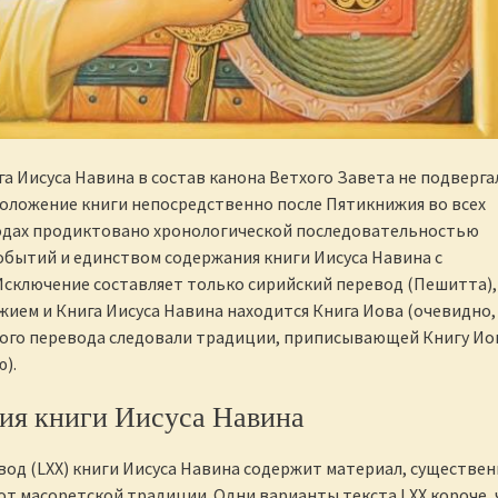
а Иисуса Навина в состав канона Ветхого Завета не подверга
оложение книги непосредственно после Пятикнижия во всех
одах продиктовано хронологической последовательностью
бытий и единством содержания книги Иисуса Навина с
сключение составляет только сирийский перевод (Пешитта),
ием и Книга Иисуса Навина находится Книга Иова (очевидно,
того перевода следовали традиции, приписывающей Книгу Ио
).
ия книги Иисуса Навина
вод (LXX) книги Иисуса Навина содержит материал, существе
т масоретской традиции. Одни варианты текста LXX короче, 