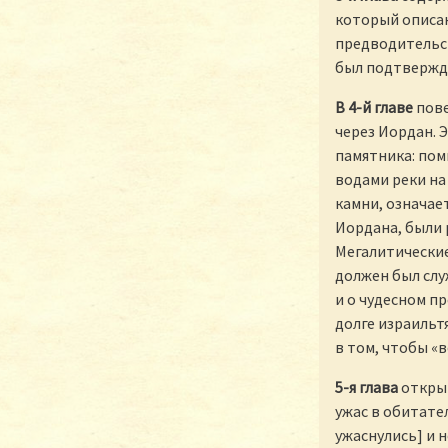
который описан
предводительств
был подтвержд
В 4-й главе
пове
через Иордан. 
памятника: пом
водами реки на 
камни, означает
Иордана, были р
Мегалитические 
должен был слу
и о чудесном п
долге израильт
в том, чтобы «в
5-я глава
открыв
ужас в обитате
ужаснулись] и н