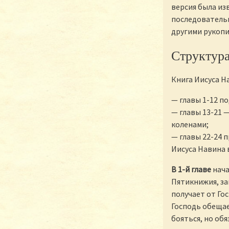
версия была из
последовательн
другими рукопи
Структура
Книга Иисуса Н
— главы 1-12 п
— главы 13-21 
коленами;
— главы 22-24 
Иисуса Навина 
В 1-й главе
нача
Пятикнижия, за
получает от Гос
Господь обещае
бояться, но об