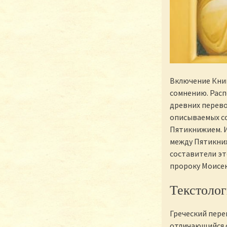
Включение Книг
сомнению. Расп
древних перев
описываемых со
Пятикнижием. И
между Пятикниж
составители э
пророку Моисею
Текстолог
Греческий пере
отличающийся о