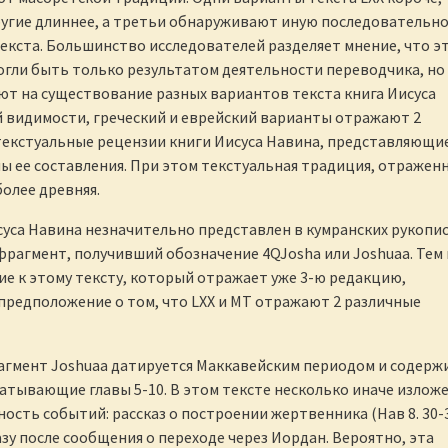
ругие длиннее, а третьи обнаруживают иную последовательн
текста. Большинство исследователей разделяет мнение, что э
огли быть только результатом деятельности переводчика, но
ют на существование разных вариантов текста книга Иисуса
й видимости, греческий и еврейский варианты отражают 2
екстуальные рецензии книги Иисуса Навина, представляющи
ы ее составления. При этом текстуальная традиция, отраженн
более древняя.
суса Навина незначительно представлен в кумранских рукопис
фрагмент, получивший обозначение 4QJosha или Joshuaa. Тем 
е к этому тексту, который отражает уже 3-ю редакцию,
редположение о том, что LXX и MT отражают 2 различные
гмент Joshuaa датируется Маккавейским периодом и содержи
атывающие главы 5-10. В этом тексте несколько иначе излож
ость событий: рассказ о построении жертвенника (Нав 8. 30-
зу после сообщения о переходе через Иордан. Вероятно, эта