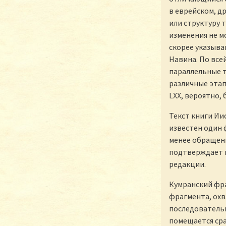
в еврейском, д
или структуру 
изменения не м
скорее указыва
Навина. По все
параллельные т
различные этап
LXX, вероятно, 
Текст книги Ии
известен один 
менее обращени
подтверждает п
редакции.
Кумранский фра
фрагмента, охв
последовательн
помещается сра