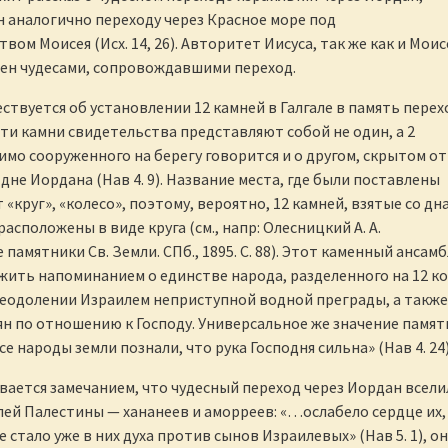
 аналогично переходу через Красное море под
ом Моисея (Исх. 14, 26). Авторитет Иисуса, так же как и Моис
ен чудесами, сопровождавшими переход.
ствуется об установлении 12 камней в Галгале в память перех
Эти камни свидетельства представляют собой не один, а 2
имо сооруженного на берегу говорится и о другом, скрытом от
дне Иордана (Нав 4. 9). Название места, где были поставлены
 «круг», «колесо», поэтому, вероятно, 12 камней, взятые со дн
асположены в виде круга (см., напр: Олесницкий А. А.
памятники Св. Земли. СПб., 1895. С. 88). Этот каменный ансам
жить напоминанием о единстве народа, разделенного на 12 ко
реодолении Израилем неприступной водной преграды, а также
ян по отношению к Господу. Универсальное же значение памят
се народы земли познали, что рука Господня сильна» (Нав 4. 24)
ается замечанием, что чудесный переход через Иордан всели
лей Палестины — хананеев и аморреев: «…ослабело сердце их,
е стало уже в них духа против сынов Израилевых» (Нав 5. 1), о