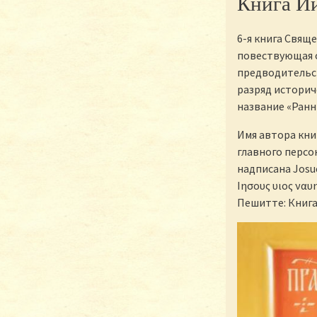
Книга И
6-я книга Свящ
повествующая о
предводительст
разряд историч
название «Ранн
Имя автора кни
главного персон
надписана Josue
Ιησους υιος ναυη
Пешитте: Книга