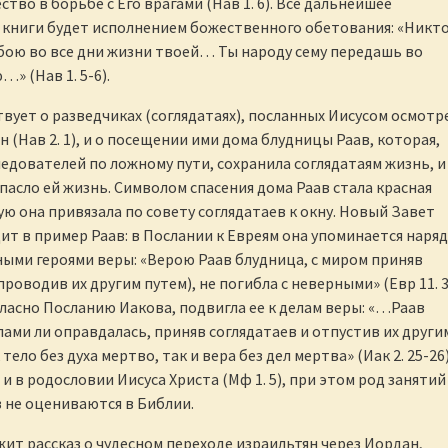
тво в борьбе с Его врагами (Нав 1. 6). Все дальнейшее
книги будет исполнением божественного обетования: «Никто
бою во все дни жизни твоей… Ты народу сему передашь во
» (Нав 1. 5-6).
вует о разведчиках (соглядатаях), посланных Иисусом осмотр
 (Нав 2. 1), и о посещении ими дома блудницы Раав, которая,
едователей по ложному пути, сохранила соглядатаям жизнь, и
пасло ей жизнь. Символом спасения дома Раав стала красная
ую она привязала по совету соглядатаев к окну. Новый Завет
т в пример Раав: в Послании к Евреям она упоминается наряд
ными героями веры: «Верою Раав блудница, с миром приняв
проводив их другим путем), не погибла с неверными» (Евр 11. 3
гласно Посланию Иакова, подвигла ее к делам веры: «…Раав
лами ли оправдалась, приняв соглядатаев и отпустив их други
 тело без духа мертво, так и вера без дел мертва» (Иак 2. 25-26)
и в родословии Иисуса Христа (Мф 1. 5), при этом род занятий
 не оцениваются в Библии.
ит рассказ о чудесном переходе израильтян через Иордан,