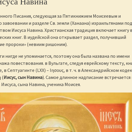
исуса Навина
енного Писания, следующая за Пятикнижием Моисеевым и
 завоевании и разделе Св. земли (Ханаана) израильтянами по
вом Иисуса Навина. Христианская традиция включает книгу 
еских книг. В иудейской она открывает раздел, получивший
ие пророки» (невиим ришоним).
ги нигде не упоминается, поэтому она была названа по имени
ажа повествования. в Вульгате, следуя еврейскому тексту, кн
, в Септуагинте (LXX) – Ιησους, в т. ч. в Александрийском кодек
 (
Иисус, сын Навина
). Самое длинное надписание встречается 
 Иисуса, сына Навина, ученика Моисея.