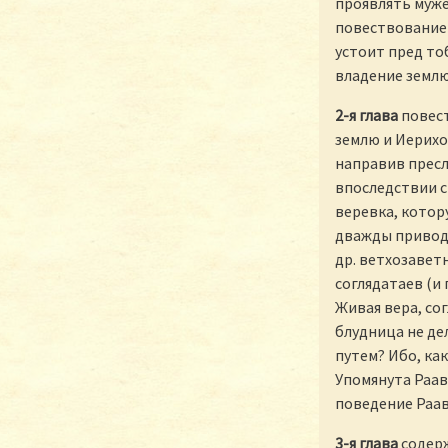
проявлять мужес
повествование 
устоит пред то
владение землю…
2-я глава
повест
землю и Иерихон
направив пресл
впоследствии с
веревка, котор
дважды приводи
др. ветхозавет
соглядатаев (и 
Живая вера, со
блудница не де
путем? Ибо, как
Упомянута Раав 
поведение Раав
3-я глава
содерж