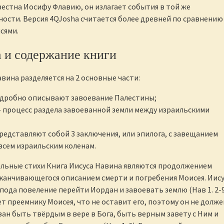
вестна Иосифу Флавию, он излагает события в той же
ости. Версия 4QJosha считается более древней по сравнению
сями.
 и содержание книги
авина разделяется на 2 основные части:
одробно описывают завоевание Палестины;
— процесс раздела завоеванной земли между израильскими
представляют собой 3 заключения, или эпилога, с завещанием
всем израильским коленам.
льные стихи Книга Иисуса Навина являются продолжением
канчивающегося описанием смерти и погребения Моисея. Иис
пода повеление перейти Иордан и завоевать землю (Нав 1. 2-9
т преемнику Моисея, что не оставит его, поэтому он не долже
язан быть твёрдым в вере в Бога, быть верным завету с Ним и