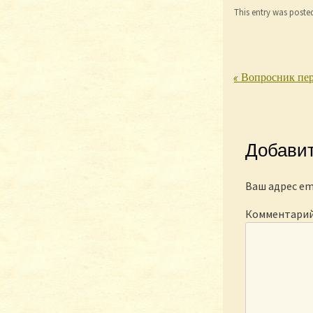
This entry was poste
«
Вопросник пер
Post nav
Добави
Ваш адрес em
Комментари