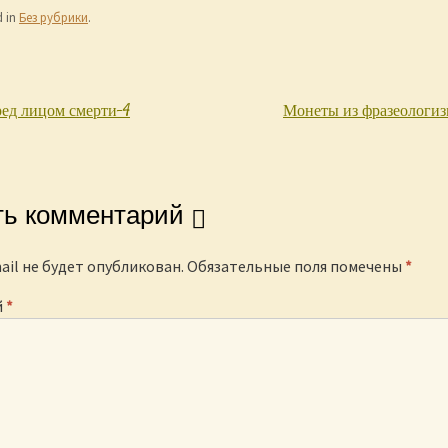
d in
Без рубрики
.
ед лицом смерти-4
Монеты из фразеологи
igation
ть комментарий
ail не будет опубликован.
Обязательные поля помечены
*
й
*