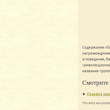
Содержание «Го
нагромождение
и поведение, б
«революционны
название группе
Смотрите
►
Перевод наз
This entry was poste