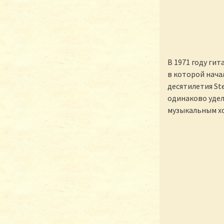
В 1971 году ги
в которой нача
десятилетия St
одинаково удел
музыкальным хо