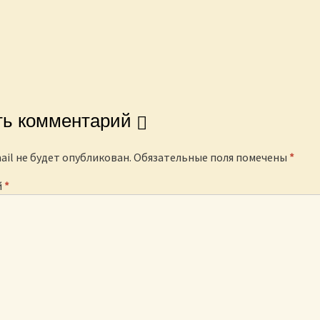
igation
ть комментарий
ail не будет опубликован.
Обязательные поля помечены
*
й
*