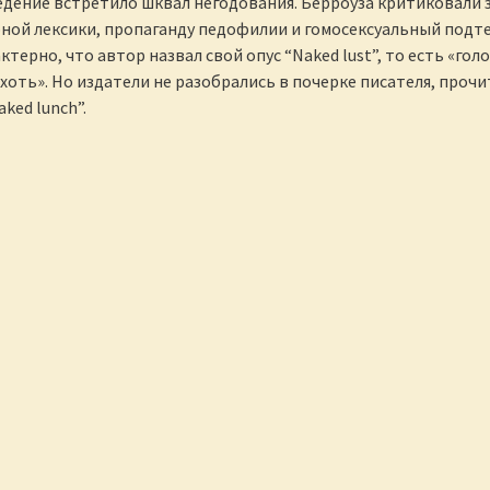
дение встретило шквал негодования. Берроуза критиковали 
ной лексики, пропаганду педофилии и гомосексуальный подт
ктерно, что автор назвал свой опус “Naked lust”, то есть «гол
хоть». Но издатели не разобрались в почерке писателя, прочи
aked lunch”.