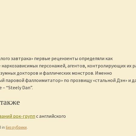
лого завтрака» первые рецензенты определяли как
 наркозависимых персонажей, агентов, контролирующих их р
езумных докторов и фаллических монстров. Именно
й паровой фаллоимитатор» по прозвищу «стальной Дэн» и д
 – “Steely Dan”.
 также
ваний рок-групп
с английского
d in
Без рубрики
.