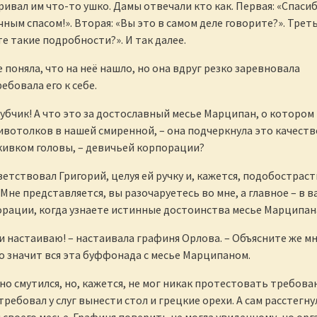
ивал им что-то ушко. Дамы отвечали кто как. Первая: «Спасиб
чным спасом!». Вторая: «Вы это в самом деле говорите?». Треть
е такие подробности?». И так далее.
 поняла, что на неё нашло, но она вдруг резко заревновала
ебовала его к себе.
лубчик! А что это за достославный месье Марципан, о котором
ивотолков в нашей смиренной, – она подчеркнула это качеств
кивком головы, – девичьей корпорации?
ветствовал Григорий, целуя ей ручку и, кажется, подобострас
 Мне представляется, вы разочаруетесь во мне, а главное – в 
рации, когда узнаете истинные достоинства месье Марципан
ки настаиваю! – настаивала графиня Орлова. – Объясните же м
о значит вся эта буффонада с месье Марципаном.
но смутился, но, кажется, не мог никак протестовать требов
ребовал у слуг вынести стол и грецкие орехи. А сам расстегну