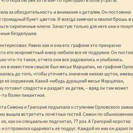
 что пора бы уже хоть как-то приглушить боль утраты.
ила за обходительность и внимание к деталям. Он постоянно
 громадный букет цветов. И всегда замечал и хвалил брошь в
рьги-скрипичные ключи. Зачастую только для него она и покуп
нные безделушки.
интересовал. Равно как и она его: графиня это прекрасно
ато его искромётный юмор любили все её подружки. Он посто
шко что-то такое, отчего они все радовались и улыбались.
он в известном смысле был месье Марципан, но графиня Орл
скалась до того, чтобы уточнять значения низких шуток, имев
де её окружения. Какой-нибудь дурацкий месье Марципан,
у готовит сладости и раздаёт их детям, – вряд ли там может
-то более пикантное.
ета Симона и Григория подъехала к ступеням Орловского замка
но вышла встретить почётных гостей. Симон по обыкновени
 из, как он специально подсчитал, 77 роз. А Григорий коротко
 и отправился одаривать её подруг. Каждой из них он дарил по