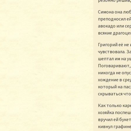
резонно решив,
Симона она люб
преподносил ей
авокадо или се
всякие драгоце
Григорий её не 
чувствовала. З
шептал им на у
Поговаривают, 
никогда не опу
хождение в сре
который на пасх
скрываться что
Как только кар
хозяйка поспеш
вручил ей букет
кивнул графине