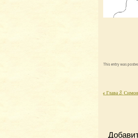
This entry was poste
«
Глава 3. Симон
Post nav
Добави