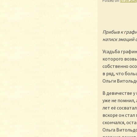
Posted on
07.09.2024
Прибыв к графи
натиск эмоций 
Усадьба графин
которого возвы
собственно осо
в ряд, что бол
Ольги Витольд
В девичестве у
уже не помнил, 
лет её сосватал
вскоре он стал
скончался, ост
Ольга Витольдо