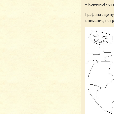
– Конечно! – о
Графиня ещё пу
внимание, потр