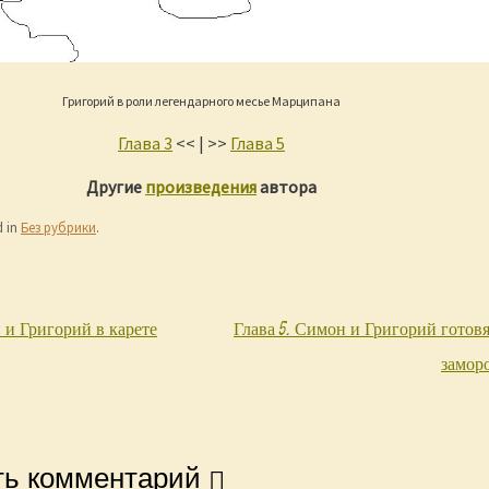
Григорий в роли легендарного месье Марципана
Глава 3
<< | >>
Глава 5
Другие
произведения
автора
d in
Без рубрики
.
 и Григорий в карете
Глава 5. Симон и Григорий готовя
igation
замор
ть комментарий