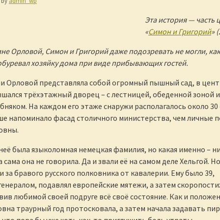
by
admin_wp
Эта история — часть 
«
Симон и Григорий
» 
не Орловой, Симон и Григорий даже подозревать не могли, ка
обуревал хозяйку дома при виде прибывающих гостей.
и Орловой представляла собой огромный пышный сад, в цент
шался трёхэтажный дворец – с лестницей, обеденной зоной и
бняком. На каждом его этаже снаружи располагалось около 30
ьше напоминало фасад столичного министерства, чем личные 
овны.
 неё была языколомная немецкая фамилия, но какая именно – н
а сама она не говорила. Да и звали её на самом деле Хельгой. Но
и за бравого русского полковника от кавалерии. Ему было 39,
 генералом, подавлял европейские мятежи, а затем скоропост
авив любимой своей подруге всё своё состояние. Как и положен
вна траурный год протосковала, а затем начала задавать пир