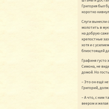
штаны и достал
Григория был б
коротко кивнул,
Слуги вынесли 
молотить в мук
на добрую саже
крепостные заз
хотя и с усилие
близстоящей дам
Графиня густо з
Симона, не вид
домой. Но гость
– Это он ещё не
Григорий, долж
– А что, с ним
веером и желая