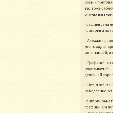
розы и приговар
вас тоже с ябло
откуда вы знает
Графиня сама не
Григория и потр
– А скажите, го
много ходит кр
интонацией, и 
– Графиня! – от
полизывая её. –
девичьей корпо
– Нет, я всё-та
немедленно, чт
Григорий замет
графини. Он пот