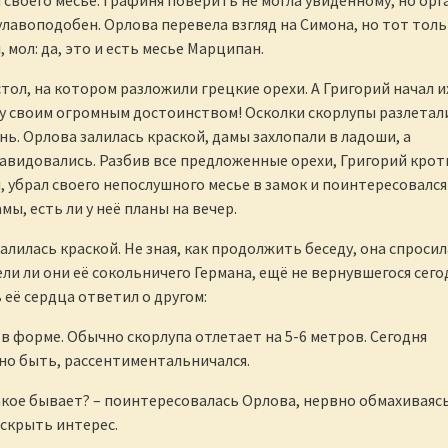
 своего месье. Графиня поверить не могла увиденному, но орг
улавоподобен. Орлова перевела взгляд на Симона, но тот тол
 мол: да, это и есть месье Марципан.
стол, на котором разложили грецкие орехи. А Григорий начал и
у своим огромным достоинством! Осколки скорлупы разлетал
нь. Орлова залилась краской, дамы захлопали в ладоши, а
авидовались. Разбив все предложенные орехи, Григорий крот
м, убрал своего непослушного месье в замок и поинтересовался
ы, есть ли у неё планы на вечер.
алилась краской. Не зная, как продолжить беседу, она спросил
ели ли они её сокольничего Германа, ещё не вернувшегося сего
 её сердца ответил о другом:
 в форме. Обычно скорлупа отлетает на 5-6 метров. Сегодня
но быть, рассентиментальничался.
 такое бывает? – поинтересовалась Орлова, нервно обмахиваяс
 скрыть интерес.