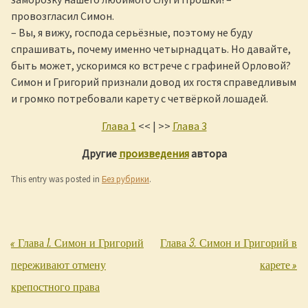
провозгласил Симон.
– Вы, я вижу, господа серьёзные, поэтому не буду
спрашивать, почему именно четырнадцать. Но давайте,
быть может, ускоримся ко встрече с графиней Орловой?
Симон и Григорий признали довод их гостя справедливым
и громко потребовали карету с четвёркой лошадей.
Глава 1
<< | >>
Глава 3
Другие
произведения
автора
This entry was posted in
Без рубрики
.
«
Глава 1. Симон и Григорий
Глава 3. Симон и Григорий в
Post navigation
переживают отмену
карете
»
крепостного права