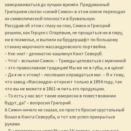
замораживаться до лучших времён. Придуманный
Григорием слоган «синий Симон» в этом ключе переходил
их символической плоскости в буквальную.
Рассудив об этом с глазу на глаз, Симон и Григорий
решили, как Герцен с Огарёвым, не прощаться ни в пиру,
ни в похмелье, и выпили на брудершафт по большому
стакану марочного массандровского портвейна.
– Кхе-кхе! – деликатно кашлянул Кинт Северуб.
– Что! – вспылил Симон. – Трижды целоваться с мужчиной
– это православная традиция! Мы же не в губы, а в щёки!
– Да я не к этому! – поспешил оправдаться маг. – Я к тому,
что завод «Массандра» откроют только в 1894 году, так
что вы не можете в 1861-м пить его продукцию.
– То есть у нас вот такие юморески в повествовании
будут, да? – вопросил Григорий.
А Симон ничего не сказал, он просто бросил хрустальный
бокал в Кинта Северуба, и тот еле успел прикрыться
руками.
– Ты посмотри на него! Мы ему 1К золота, а он нам ещё