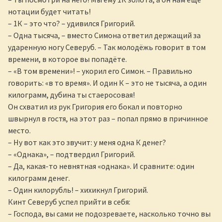
нотации будет читать!
– 1К – это что? – удивился Григорий.
– Одна тысяча, – вместо Симона ответил держащий за
ударенную ногу Северуб. – Так молодёжь говорит в том
времени, в которое вы попадёте.
– «В том времени»! – укорил его Симон. – Правильно
говорить: «в то время». И один К – это не тысяча, а один
килограмм, дубина ты стаеросовая!
Он схватил из рук Григория его бокал и повторно
швырнул в гостя, на этот раз – попал прямо в причинное
место.
– Ну вот как это звучит: у меня одна К денег?
– «Однака», – подтвердил Григорий.
– Да, какая-то невнятная «однака». И сравните: один
килограмм денег.
– Один килорубль! – хихикнул Григорий.
Кинт Северуб успел прийти в себя:
– Господа, вы сами не подозреваете, насколько точно вы