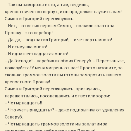
– Так вы заморозьте его, а там, глядишь,
крепостничество вернут, и он продолжит служить вам!
Симон и Григорий переглянулись.
– Нет, – ответил первым Симон, – полкило золота за
Прошку – это перебор!
– Да-да, – подхватил Григорий, – и четверть много!
– И осьмушка много!
– И одна шестнадцатая много!
– Да Господи! – перебил их обоих Северуб. – Перестаньте,
пожалуйста! У меня мигрень от вас! Просто назовите, за
сколько граммов золота вы готовы заморозить вашего
крепостного Прошку!
Симон и Григорий переглянулись, пригнулись,
перешептались, посовещались и ответили хором:
– Четырнадцать!!
– Что «четырнадцать»? – даже подпрыгнул от удивления
Северуб.
– Четырнадцать граммов золота мы заплатим за
заморозку нашего любимого слуги Прошки! –