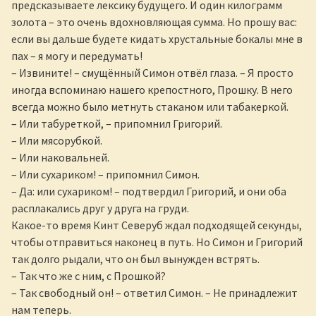
предсказываете лексику будущего. И один килограмм
золота – это очень вдохновляющая сумма. Но прошу вас:
если вы дальше будете кидать хрустальные бокалы мне в
пах – я могу и передумать!
– Извините! – смущённый Симон отвёл глаза. – Я просто
иногда вспоминаю нашего крепостного, Прошку. В него
всегда можно было метнуть стаканом или табакеркой.
– Или табуреткой, – припомнил Григорий.
– Или мясорубкой.
– Или наковальней.
– Или сухариком! – припомнил Симон.
– Да: или сухариком! – подтвердил Григорий, и они оба
расплакались друг у друга на груди.
Какое-то время Кинт Северуб ждал подходящей секунды,
чтобы отправиться наконец в путь. Но Симон и Григорий
так долго рыдали, что он был вынужден встрять.
– Так что же с ним, с Прошкой?
– Так свободный он! – ответил Симон. – Не принадлежит
нам теперь.