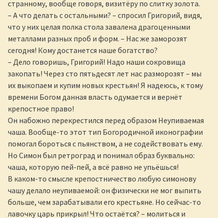
странному, вообще говоря, визитёру по слитку золота.
– А что делать с остальными? – спросил Григорий, видя,
что у них целая полка стола завалена драгоценными
металлами разных проб и форм. – Нас же заморозят
сегодня! Кому достанется наше богатство?
– Дело говоришь, Григорий! Надо наши сокровища
закопать! Через сто пятьдесят лет нас разморозят – мы
их выкопаем и купим новых крестьян! Я надеюсь, к тому
времени Богом данная власть одумается и вернёт
крепостное право!
Он набожно перекрестился перед образом Неупиваемая
чаша. Вообще-то этот тип Богородичной иконографии
помогал бороться с пьянством, а не содействовать ему.
Но Симон был ретроград и понимал образ буквально:
чаша, которую пей-пей, а всё равно не упьёшься!
В каком-то смысле крепостничество любую симонову
чашу делало неупиваемой: он физически не мог выпить
больше, чем зарабатывали его крестьяне. Но сейчас-то
лавочку царь прикрыл! Что остаётся? – молиться и