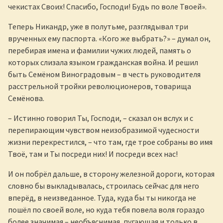
чекистах Своих! Спасибо, Господи! Будь по воле Твоей».
Теперь Никандр, уже в полутьме, разглядывал три
врученных ему паспорта. «Кого же выбрать?» – думал он,
перебирая имена и фамилии чужих людей, память о
которых слизала языком гражданская война. И решил
быть Семёном Виноградовым – в честь руководителя
расстрельной тройки революционеров, товарища
Семёнова.
– Истинно говорил Ты, Господи, – сказал он вслух и с
перепирающим чувством неизобразимой чудесности
жизни перекрестился, – что там, где трое собраны во имя
Твоё, там и Ты посреди них! И посреди всех нас!
И он побрёл дальше, в сторону железной дороги, которая
словно бы выкладывалась, строилась сейчас для него
вперёд, в неизведанное. Туда, куда бы ты никогда не
пошёл по своей воле, но куда тебя повела воля гораздо
более значимая – необъяснимая, пугающая и только в