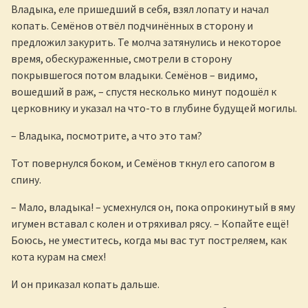
Владыка, еле пришедший в себя, взял лопату и начал
копать. Семёнов отвёл подчинённых в сторону и
предложил закурить. Те молча затянулись и некоторое
время, обескураженные, смотрели в сторону
покрывшегося потом владыки. Семёнов – видимо,
вошедший в раж, – спустя несколько минут подошёл к
церковнику и указал на что-то в глубине будущей могилы.
– Владыка, посмотрите, а что это там?
Тот повернулся боком, и Семёнов ткнул его сапогом в
спину.
– Мало, владыка! – усмехнулся он, пока опрокинутый в яму
игумен вставал с колен и отряхивал рясу. – Копайте ещё!
Боюсь, не уместитесь, когда мы вас тут постреляем, как
кота курам на смех!
И он приказал копать дальше.