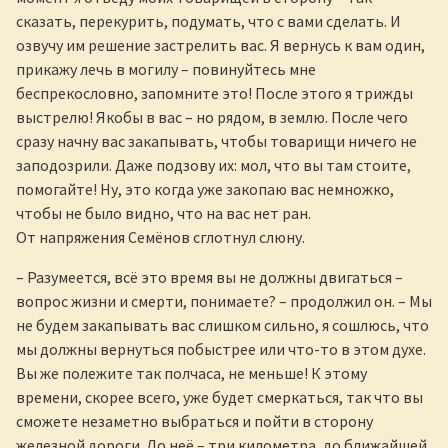
сказать, перекурить, подумать, что с вами сделать. И
озвучу им решение застрелить вас. Я вернусь к вам один,
прикажу лечь в могилу – повинуйтесь мне
беспрекословно, запомните это! После этого я трижды
выстрелю! Якобы в вас – но рядом, в землю. После чего
сразу начну вас закапывать, чтобы товарищи ничего не
заподозрили. Даже подзову их: мол, что вы там стоите,
помогайте! Ну, это когда уже закопаю вас немножко,
чтобы не было видно, что на вас нет ран.
От напряжения Семёнов сглотнул слюну.
– Разумеется, всё это время вы не должны двигаться –
вопрос жизни и смерти, понимаете? – продолжил он. – Мы
не будем закапывать вас слишком сильно, я сошлюсь, что
мы должны вернуться побыстрее или что-то в этом духе.
Вы же полежите так полчаса, не меньше! К этому
времени, скорее всего, уже будет смеркаться, так что вы
сможете незаметно выбраться и пойти в сторону
железной дороги. До неё – три километра, до ближайшей