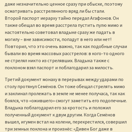
даже незначительно ценное сразу при обыске, поэтому
осматривать расстрелянного вряд ли бы стали.
Второй паспорт иерарху тайно передал Агафонов. Он
также обещал во время расстрела пустить пулю мимо и
настоятельно советовал владыке сразу же падать в
могилу – вне зависимости, попадут в него или нет!
Повторил, что это очень важно, так как подобные случаи
бывали во время массовых расстрелов: в кого-то одного
не стрелял никто из стрелявших. Владыка также с
поклоном взял паспорт и поблагодарил за милость.
Третий документ монаху в перерывах между ударами по
столу протянул Семёнов. Он тоже обещал стрелять мимо
и заклинал пролежать в земле не менее получаса, так как
боялся, что «ожившего» смогут заметить его подопечные.
Владыка поблагодарил его за кротость и положил
полученный документ к двум другим. Когда Семёнов
вышел, игумен встал на колени, перекрестился, совершил
три земных поклона и произнёс: «Дивен Бог даже в