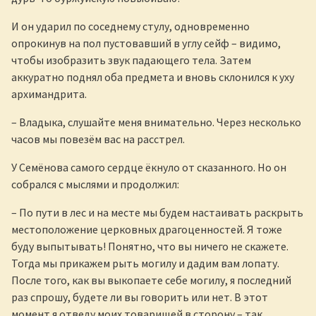
И он ударил по соседнему стулу, одновременно
опрокинув на пол пустовавший в углу сейф – видимо,
чтобы изобразить звук падающего тела. Затем
аккуратно поднял оба предмета и вновь склонился к уху
архимандрита.
– Владыка, слушайте меня внимательно. Через несколько
часов мы повезём вас на расстрел.
У Семёнова самого сердце ёкнуло от сказанного. Но он
собрался с мыслями и продолжил:
– По пути в лес и на месте мы будем настаивать раскрыть
местоположение церковных драгоценностей. Я тоже
буду выпытывать! Понятно, что вы ничего не скажете.
Тогда мы прикажем рыть могилу и дадим вам лопату.
После того, как вы выкопаете себе могилу, я последний
раз спрошу, будете ли вы говорить или нет. В этот
момент я отведу моих товарищей в сторону – так