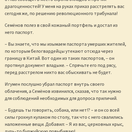
драгоценностей! У меня на руках приказ расстрелять вас
сегодня же, по решению революционного трибунала!
Семёнов полез в свой кожаный портфель и достал из
него паспорт.
– Вы знаете, что мы изымаем паспорта умерших жителей,
по которым белогвардейцы утекают отсюда через
границу в Китай. Вот один из таких паспортов, – он
протянул документ владыке. – Спрячьте его под рясу,
перед расстрелом никто вас обыскивать не будет.
Игумен послушно убрал паспорт внутрь своего
облачения, а Семёнов извинился, сказав, что так нужно
для соблюдений необходимых для допроса приличий.
– Будешь ты говорить, собака, или нет!? – и он со всей
силы грохнул кулаком по столу, так что с него свалились
наложенные вещи. Добавил: – Я из вас, церковных крыс,
дурь-то буржуйскую повыбиваю!