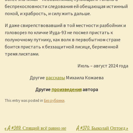
беспрекословности следования ей обещающая истинный
покой, и храбрость, и силу жить дальше.
И даже свирепствовавший в той местности разбойник и
головорез по кличке Иуда-93 не посмел пристать к
полуночному путнику, как волк в первобытном страхе
боится пристать к беззащитной лисице, беременной
тремя лисятами.
Июль – август 2024 года
Другие
рассказы
Михаила Кожаева
Другие
произведения
автора
This entry was posted in
Без рубрики
.
«
Å #369. Спящий всё равно не
Å #370. Быколай Оптоед
»