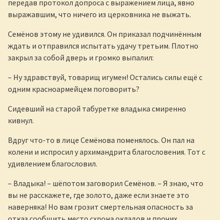
передав протокол допроса с выражением лица, явно
выражавшим, что ничего из церковника не выжать.
Семёнов этому не удивился. Он приказал подчинённым
ждать и отправился испытать удачу третьим. Плотно
закрыл за собой дверь и громко выпалил:
– Ну здравствуй, товарищ игумен! Остались силы ещё с
одним красноармейцем поговорить?
Сидевший на старой табуретке владыка смиренно
кивнул.
Вдруг что-то в лице Семёнова поменялось. Он пал на
колени и испросил у архимандрита благословения. Тот с
удивлением благословил.
– Владыка! – шёпотом заговорил Семёнов. – Я знаю, что
вы не расскажете, где золото, даже если знаете это
наверняка! Но вам грозит смертельная опасность за
отказ сообщить место схрона окладов и прочих