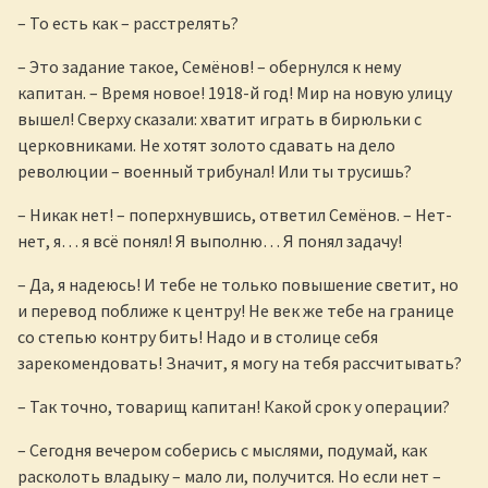
– То есть как – расстрелять?
– Это задание такое, Семёнов! – обернулся к нему
капитан. – Время новое! 1918-й год! Мир на новую улицу
вышел! Сверху сказали: хватит играть в бирюльки с
церковниками. Не хотят золото сдавать на дело
революции – военный трибунал! Или ты трусишь?
– Никак нет! – поперхнувшись, ответил Семёнов. – Нет-
нет, я… я всё понял! Я выполню… Я понял задачу!
– Да, я надеюсь! И тебе не только повышение светит, но
и перевод поближе к центру! Не век же тебе на границе
со степью контру бить! Надо и в столице себя
зарекомендовать! Значит, я могу на тебя рассчитывать?
– Так точно, товарищ капитан! Какой срок у операции?
– Сегодня вечером соберись с мыслями, подумай, как
расколоть владыку – мало ли, получится. Но если нет –