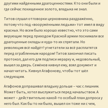
другими найденными драгоценностями. Кто они были и
где сейчас похищенное золото, владыка не знал.
Титов слушал отговорки церковника раздражённо,
потому что под «вооружёнными людьми» тот имел в виду
красных. Но всем было хорошо известно, что это сами
верующие перед приходом Красной армии поснимали все
драгоценные оклады и куда-то их спрятали. Но
революция всё найдёт! угнетатели за всё расплатятся
перед ограбленным народом! Титов закончил писать
протокол, дал его для подписи иерарху и, недовольный,
вышел за дверь. Семёнов кивнул ему, взял документ и
начал читать. Кивнул Агафонову, чтобы тот шёл
следующим.
Агафонов допрашивал владыку дольше – час с лишним.
Может быть, хотел выслужиться перед начальством. А
может – действительно какой-то особый план допроса у
него был. Как бы то ни было, вышел он тоже ни с чем,