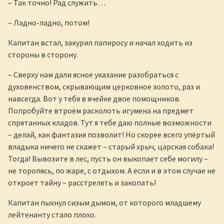
– Так точно! Рад служить…
– Ладно-ладно, потом!
Капитан встал, закурил папиросу и начал ходить из
стороны в сторону.
– Сверху нам дали ясное указание разобраться с
духовенством, скрывающим церковное золото, раз и
навсегда. Вот у тебя в ячейке двое помощников.
Попробуйте втроём расколоть игумена на предмет
спрятанных кладов. Тут я тебе даю полные возможности
– делай, как фантазия позволит! Но скорее всего упёртый
владыка ничего не скажет – старый хрыч, царская собака!
Тогда! Вывозите в лес, пусть он выкопает себе могилу –
не торопясь, по жаре, с отдыхом. А если и в этом случае не
откроет тайну – расстрелять и закопать!
Капитан пыхнул сизым дымом, от которого младшему
лейтенанту стало плохо.