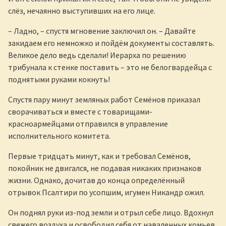
слёз, нечаянно выступивших на его лице.
– Ладно, – спустя мгновение заключил он. – Давайте
закидаем его немножко и пойдём документы составлять.
Великое дело ведь сделали! Иерарха по решению
трибунала к стенке поставить – это не белогвардейца с
поднятыми руками кокнуть!
Спустя пару минут земляных работ Семёнов приказал
сворачиваться и вместе с товарищами-
красноармейцами отправился в управление
исполнительного комитета.
Первые тридцать минут, как и требовал Семёнов,
покойник не двигался, не подавая никаких признаков
жизни. Однако, дочитав до конца определённый
отрывок Псалтири по усопшим, игумен Никандр ожил.
Он поднял руки из-под земли и отрыл себе лицо. Вдохнул
свежего воздуха и освободил себя от наваленных комьев.