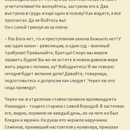
угнетателями! Не волнуйтесь, застрелю его я. Два
выстрела в грудь и ещё один в голову! Как видите, я всё
просчитал. Да не бойтесь вы!
Он с силой тряхнул их за плечи.
– Раз Бога нет, то и преступления закона Божьего нет! У
нас один закон – революция, и один суд – военный
трибунал! Привыкайте, братцы! Скоро мы миром
править будем! Вы же не хотите в новом дивном мире
жить рядом с попами, ну? Взбодритесь! Я же говорю:
сегодня будет великое дело! Давайте, товарищи,
подготовьтесь к допросам как следует. Через час его
сюда приведут.
Через час в отделение ставки привели архимандрита
Никандра – тощего старика с сивой бородой. В застенках
его, видно, кормили не каждый день, из-за чего он был
бледен и мрачен. На руках его чернели наручники.
Семёнов, принявший настоятеля у конвоира, приказал