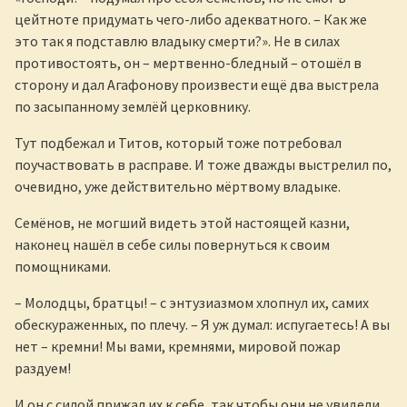
цейтноте придумать чего-либо адекватного. – Как же
это так я подставлю владыку смерти?». Не в силах
противостоять, он – мертвенно-бледный – отошёл в
сторону и дал Агафонову произвести ещё два выстрела
по засыпанному землёй церковнику.
Тут подбежал и Титов, который тоже потребовал
поучаствовать в расправе. И тоже дважды выстрелил по,
очевидно, уже действительно мёртвому владыке.
Семёнов, не могший видеть этой настоящей казни,
наконец нашёл в себе силы повернуться к своим
помощниками.
– Молодцы, братцы! – с энтузиазмом хлопнул их, самих
обескураженных, по плечу. – Я уж думал: испугаетесь! А вы
нет – кремни! Мы вами, кремнями, мировой пожар
раздуем!
И он с силой прижал их к себе, так чтобы они не увидели