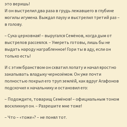
это веришь!
И он выстрелил два раза в грудь лежавшего в глубине
могилы игумена. Выждал паузу и выстрелил третий раз –
в голову.
– Сука церковная! – выругался Семёнов, когда дым от
выстрелов рассеялся. – Умереть готовы, лишь бы не
выдать народу награбленное! Гори ты в аду, если он
только есть!
И с этим бранством он схватил лопату и начал яростно
закапывать владыку чернозёмом. Он уже почти
полностью покрыл его труп землёй, как вдруг Агафонов
подскочил к начальнику и остановил его:
– Подождите, товарищ Семёнов! – официальным тоном
воскликнул он. – Разрешите мне тоже!
– Что – «тоже»? – не понял тот.