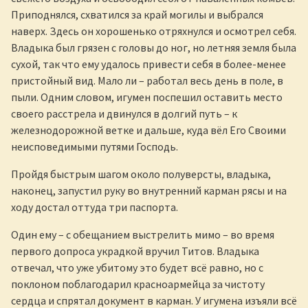
Приподнялся, схватился за край могилы и выбрался
наверх. Здесь он хорошенько отряхнулся и осмотрел себя.
Владыка был грязен с головы до ног, но летняя земля была
сухой, так что ему удалось привести себя в более-менее
пристойный вид. Мало ли – работал весь день в поле, в
пыли. Одним словом, игумен поспешил оставить место
своего расстрела и двинулся в долгий путь – к
железнодорожной ветке и дальше, куда вёл Его Своими
неисповедимыми путями Господь.
Пройдя быстрым шагом около полуверсты, владыка,
наконец, запустил руку во внутренний карман рясы и на
ходу достал оттуда три паспорта.
Один ему – с обещанием выстрелить мимо – во время
первого допроса украдкой вручил Титов. Владыка
отвечал, что уже убитому это будет всё равно, но с
поклоном поблагодарил красноармейца за чистоту
сердца и спрятал документ в карман. У игумена изъяли всё