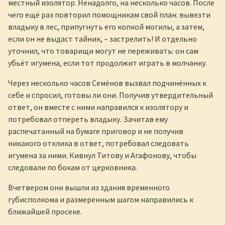
местный изолятор. Ненадолго, на несколько часов. После
чего ещё раз повторил помощникам свой план: вывезти
владыку в лес, припугнуть его копкой могилы, а затем,
если он не выдаст тайник, – застрелить! И отдельно
уточнил, что товарищи могут не переживать: он сам
убьёт игумена, если тот продолжит играть в молчанку.
Через несколько часов Семёнов вызвал подчинённых к
себе и спросил, готовы ли они. Получив утвердительный
ответ, он вместе с ними направился к изолятору и
потребовал отпереть владыку. Зачитав ему
распечатанный на бумаге приговор и не получив
никакого отклика в ответ, потребовал следовать
игумена за ними. Кивнул Титову и Агафонову, чтобы
следовали по бокам от церковника.
Вчетвером они вышли из здания временного
губисполкома и размеренным шагом направились к
ближайшей просеке.