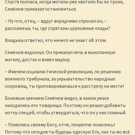
Спустя полчаса, когда могилы уже хватило бы на троих,
Семёнов приказал остановиться.
– Ну что, отец, – вдруг вкрадчиво спросил он, –
расскажешь ты, где спрятаны церковные клады?
Владыка ответил, что ничего не знает об этом.
Семёнов вздохнул. Он приказал лечь в выкопанную
могилу, достал и взвёл маузер.
– Именем социалистической революции, по решению
военного трибунала, за укрывательство народных
сокровищ, ты приговариваешься к расстрелу на месте!
Боковым зрением Семёнов видел, в каком ужасе
находились его товарищи. Поэтому он решил добавить
нотку специй, чтобы утвердиться, что он у них главный.
– Помолись своему Богу, отче, покрепче помолись!
Потому что сегодня ты будешь одесную Его, как ты во всё