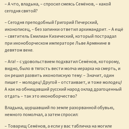
– А что, владыка, – спросил смеясь Семёнов, – какой
сегодня святой?
– Сегодня преподобный Григорий Печерский,
иконописец, – без запинки ответил архимандрит. – А ещё
– святитель Емилиан Кизический, который пострадал
при иконоборческом императоре Льве Армянине в
девятом веке.
– Ага! – с удовольствием подхватил Семёнов, которому,
видно, было в тягость вести молча иерарха на смерть, и
он решил развить иконописную тему: – Значит, один
пишет – молодец! Другой – отстаивает, и тоже молодец!
А как на обнищавший русский народ оклад драгоценный
отдать – так это иконоборчество?
Владыка, шуршавший по земле разорванной обувью,
немного помолчал, а затем спросил:
– Товарищ Семёнов, а если у вас табличка на могиле