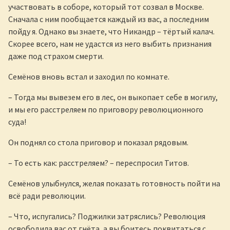
участвовать в соборе, который тот созвал в Москве.
Сначала с ним пообщается каждый из вас, а последним
пойду я. Однако вы знаете, что Никандр – тёртый калач.
Скорее всего, нам не удастся из него выбить признания
даже под страхом смерти.
Семёнов вновь встал и заходил по комнате.
– Тогда мы вывезем его в лес, он выкопает себе в могилу,
и мы его расстреляем по приговору революционного
суда!
Он поднял со стола приговор и показал рядовым.
– То есть как: расстреляем? – переспросил Титов.
Семёнов улыбнулся, желая показать готовность пойти на
всё ради революции.
– Что, испугались? Поджилки затряслись? Революция
освободила вас от гнёта, а вы боитесь поквитаться с