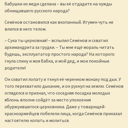
бабушки из меди сделана – вы её отдадите на нужды
обнищавшего русского народа?
Семёнов остановился как вкопанный. Игумен чуть не
влипся в него телом.
– Сука ты церковная! – вспылил Семёнов и схватил
архимандрита за грудки. – Ты мне ещё мораль читать
будешь, эксплуататор простого народа? На которого
гнула спину и моя бабка, и мой дед, и мои покойные
родители!
Он схватил лопату и ткнул её черенком монаху под дых. У
того перехватило дыхание, и он рухнул на землю. Семёнов
огляделся и признал, что соседняя посадка молодых
яблонь вполне сойдёт за место упокоения
обуржуившегося церковника. Даже у товарищей-
красноармейцев побелели лица, когда Семёнов приказал
настоятелю копать и молиться.