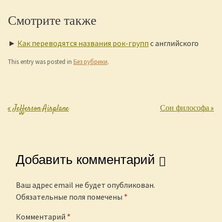
Смотрите также
►
Как переводятся названия рок-групп
с английского
This entry was posted in
Без рубрики
.
«
Jefferson Airplane
Сон философа
»
Post navigation
Добавить комментарий
Ваш адрес email не будет опубликован.
Обязательные поля помечены
*
Комментарий
*