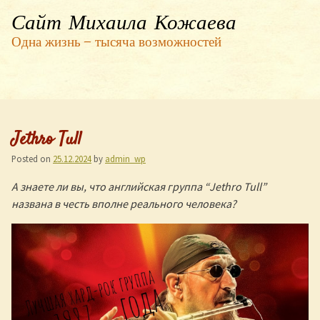
Сайт Михаила Кожаева
Одна жизнь — тысяча возможностей
Jethro Tull
Posted on
25.12.2024
by
admin_wp
А знаете ли вы, что английская группа “Jethro Tull”
названа в честь вполне реального человека?