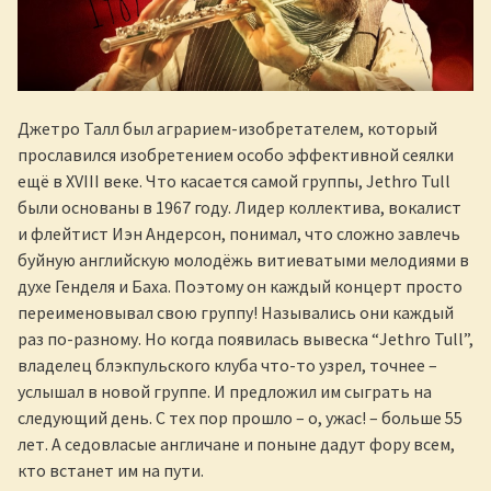
Джетро Талл был аграрием-изобретателем, который
прославился изобретением особо эффективной сеялки
ещё в XVIII веке. Что касается самой группы, Jethro Tull
были основаны в 1967 году. Лидер коллектива, вокалист
и флейтист Иэн Андерсон, понимал, что сложно завлечь
буйную английскую молодёжь витиеватыми мелодиями в
духе Генделя и Баха. Поэтому он каждый концерт просто
переименовывал свою группу! Назывались они каждый
раз по-разному. Но когда появилась вывеска “Jethro Tull”,
владелец блэкпульского клуба что-то узрел, точнее –
услышал в новой группе. И предложил им сыграть на
следующий день. С тех пор прошло – о, ужас! – больше 55
лет. А седовласые англичане и поныне дадут фору всем,
кто встанет им на пути.