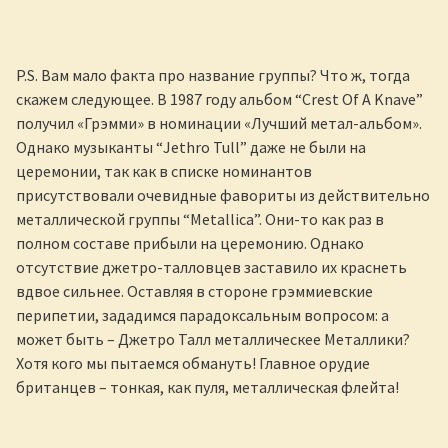
P.S. Вам мало факта про название группы? Что ж, тогда
скажем следующее. В 1987 году альбом “Crest Of A Knave”
получил «Грэмми» в номинации «Лучший метал-альбом».
Однако музыканты “Jethro Tull” даже не были на
церемонии, так как в списке номинантов
присутствовали очевидные фавориты из действительно
металлической группы “Metallica”. Они-то как раз в
полном составе прибыли на церемонию. Однако
отсутствие джетро-талловцев заставило их краснеть
вдвое сильнее. Оставляя в стороне грэммиевские
перипетии, зададимся парадоксальным вопросом: а
может быть – Джетро Талл металлическее Металлики?
Хотя кого мы пытаемся обмануть! Главное орудие
британцев – тонкая, как пуля, металлическая флейта!