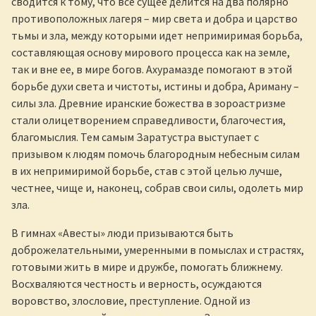
сводится к тому, что все сущее делится на два полярно
противоположных лагеря – мир света и добра и царство
тьмы и зла, между которыми идет непримиримая борьба,
составляющая основу мирового процесса как на земле,
так и вне ее, в мире богов. Ахурамазде помогают в этой
борьбе духи света и чистоты, истины и добра, Ариману –
силы зла. Древние иранские божества в зороастризме
стали олицетворением справедливости, благочестия,
благомыслия. Тем самым Заратустра выступает с
призывом к людям помочь благородным небесным силам
в их непримиримой борьбе, став с этой целью лучше,
честнее, чище и, наконец, собрав свои силы, одолеть мир
зла.
В гимнах «Авесты» люди призываются быть
доброжелательными, умеренными в помыслах и страстях,
готовыми жить в мире и дружбе, помогать ближнему.
Восхваляются честность и верность, осуждаются
воровство, злословие, преступление. Одной из