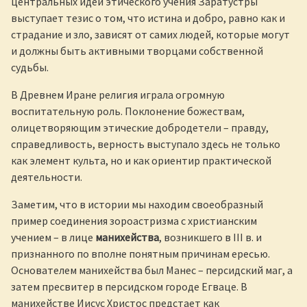
центральных идей этического учения Заратустры
выступает тезис о том, что истина и добро, равно как и
страдание и зло, зависят от самих людей, которые могут
и должны быть активными творцами собственной
судьбы.
В Древнем Иране религия играла огромную
воспитательную роль. Поклонение божествам,
олицетворяющим этические добродетели – правду,
справедливость, верность выступало здесь не только
как элемент культа, но и как ориентир практической
деятельности.
Заметим, что в истории мы находим своеобразный
пример соединения зороастризма с христианским
учением – в лице
манихейства
, возникшего в III в. и
признанного по вполне понятным причинам ересью.
Основателем манихейства был Манес – персидский маг, а
затем пресвитер в персидском городе Егваце. В
манихействе Иисус Христос предстает как