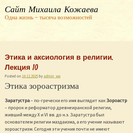
Сайт Михаила Кожаева
Одна жизнь — тысяча возможностей
Этика и аксиология в религии.
Лекция 10
Posted on
16.12.2025
by
admin_wp
Этика зороастризма
Заратустра
– по-гречески его имя выглядит как
Зороастр
– пророк и реформатор древнеиранской религии,
живший между X и VI вв. до н.э. Заратустра был
основателем религии маздаизма, а его учение называют
зороастризм. Сегодня эти учения почти не имеют