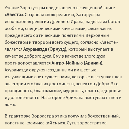
Учение Заратустры представлено в священной книге
«Авеста»
. Создавая свою религию, Затарустра
использовал религии Древнего Ирана, наделяя их богов
особыми, специфическими качествами, связывая их
прежде всего с этическими понятиями. Верховным
божеством и творцом всего сущего, согласно «Авесте»
является
Ахурамазда (Ормузд)
, который выступает в
качестве доброго духа. Ему в качестве злого духа
противопоставляется
Ангро-Майнью (Ариман)
.
Ахурамазда окружен созданными им шестью
излучающими свет существами, которые выступают как
аллегории его благих достоинств, аспектов Добра. Это
правдивость, благомыслие, мудрость, власть, здоровье
и долговечность. На стороне Аримана выступают гнев и
ложь.
В трактовке Зороастра этика получила божественный,
поистине космический смысл. Суть зороастризма