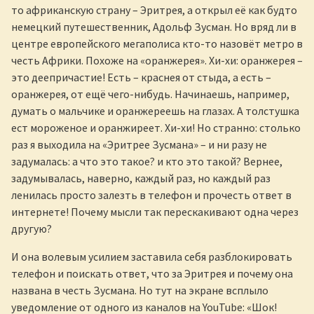
то африканскую страну – Эритрея, а открыл её как будто
немецкий путешественник, Адольф Зусман. Но вряд ли в
центре европейского мегаполиса кто-то назовёт метро в
честь Африки. Похоже на «оранжерея». Хи-хи: оранжерея –
это деепричастие! Есть – краснея от стыда, а есть –
оранжерея, от ещё чего-нибудь. Начинаешь, например,
думать о мальчике и оранжереешь на глазах. А толстушка
ест мороженое и оранжиреет. Хи-хи! Но странно: столько
раз я выходила на «Эритрее Зусмана» – и ни разу не
задумалась: а что это такое? и кто это такой? Вернее,
задумывалась, наверно, каждый раз, но каждый раз
ленилась просто залезть в телефон и прочесть ответ в
интернете! Почему мысли так перескакивают одна через
другую?
И она волевым усилием заставила себя разблокировать
телефон и поискать ответ, что за Эритрея и почему она
названа в честь Зусмана. Но тут на экране всплыло
уведомление от одного из каналов на YouTube: «Шок!