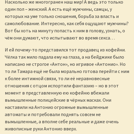
Насколько же многогранен наш мир! А ведь это только
один пол – женский. А есть ещё мужчины, самцы, у
которых на уме только сношения, борьба за власть и
самолюбование. Интересно, как себя ощущают мужчины?
Вот бы хоть на минуту попасть к ним в голову, узнать, о
чём они думают, что испытывают во время секса…
И ей почему-то представился тот продавец из кофейни.
Чёлка так мило падала ему на глаза, а на бейджике было
написано не строгое «Антон», но игривое «Антонио». Но
то ли Тамара ещё не была морально готова перейти с ним
к более интимной связи, то ли её неравновесные
отношения с отцом испортили фантазию – но в этот
момент в представленную ею кофейню вбежали
вымышленные полицейские в чёрных масках. Они
наставили на Антонио огромные вымышленные
автоматы и потребовали поднять совсем не
вымышленные, а вполне себе реальные и даже очень
живописные руки Антонио вверх.