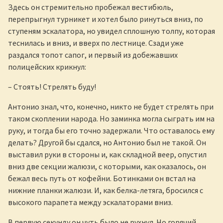
Здесь он стремительно пробежал вестибюль,
перепрыгнул турникет и хотел было ринуться вниз, по
ступеням эскалатора, но увидел сплошную толпу, которая
теснилась и вниз, и вверх по лестнице. Сзади уже
раздался топот сапог, и первый из добежавших
полицейских крикнул:
– Стоять! Стрелять буду!
Антонио знал, что, конечно, никто не будет стрелять при
таком скоплении народа. Но заминка могла сыграть им на
руку, и тогда бы его точно задержали. Что оставалось ему
делать? Другой бы сдался, но Антонио был не такой. Он
выставил руки в стороны и, как складной веер, опустил
вниз две секции жалюзи, с которыми, как оказалось, он
бежал весь путь от кофейни. Ботинками он встал на
нижние планки жалюзи. И, как белка-летяга, бросился с
высокого парапета между эскалаторами вниз.
В первую секунду он чуть было не рухнул. Но горячий