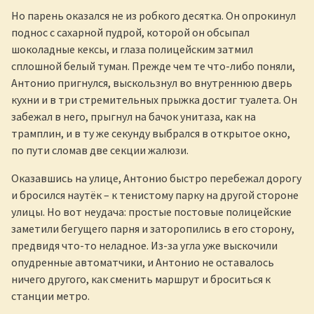
Но парень оказался не из робкого десятка. Он опрокинул
поднос с сахарной пудрой, которой он обсыпал
шоколадные кексы, и глаза полицейским затмил
сплошной белый туман. Прежде чем те что-либо поняли,
Антонио пригнулся, выскользнул во внутреннюю дверь
кухни и в три стремительных прыжка достиг туалета. Он
забежал в него, прыгнул на бачок унитаза, как на
трамплин, и в ту же секунду выбрался в открытое окно,
по пути сломав две секции жалюзи.
Оказавшись на улице, Антонио быстро перебежал дорогу
и бросился наутёк – к тенистому парку на другой стороне
улицы. Но вот неудача: простые постовые полицейские
заметили бегущего парня и заторопились в его сторону,
предвидя что-то неладное. Из-за угла уже выскочили
опудренные автоматчики, и Антонио не оставалось
ничего другого, как сменить маршрут и броситься к
станции метро.