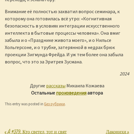
Внимание её полностью захватил вопрос семинара, к
которому она готовилась всё утро: «Когнитивная
безопасность в условиях интеграции искусственного
интеллекта в бытовые процессы человека». Она вмиг
забыла и о «Празднике живота моего», и о Нильсе
Хольгерсоне, и о трубке, затерянной в недрах брюк
проекции Зигмунда Фрейда. И уж тем более она забыла
вопрос, что это за Эритрея Зусмана.
2024
Другие
рассказы
Михаила Кожаева
Остальные
произведения
автора
This entry was posted in
Без рубрики
.
«
Å #379. Кто светел, тот и свят
Лаконихи
»