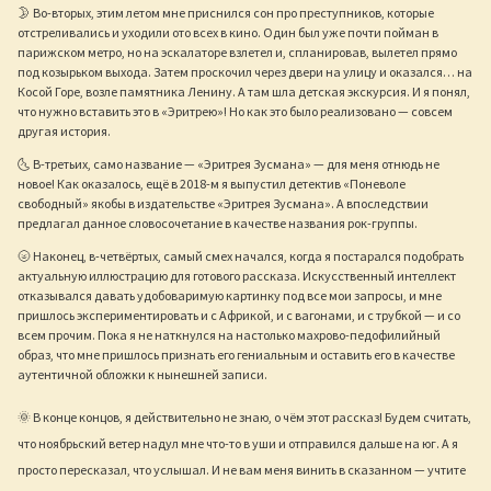
🌛 Во-вторых, этим летом мне приснился сон про преступников, которые
отстреливались и уходили ото всех в кино. Один был уже почти пойман в
парижском метро, но на эскалаторе взлетел и, спланировав, вылетел прямо
под козырьком выхода. Затем проскочил через двери на улицу и оказался… на
Косой Горе, возле памятника Ленину. А там шла детская экскурсия. И я понял,
что нужно вставить это в «Эритрею»! Но как это было реализовано — совсем
другая история.
🌜 В-третьих, само название — «Эритрея Зусмана» — для меня отнюдь не
новое! Как оказалось, ещё в 2018-м я выпустил детектив «Поневоле
свободный» якобы в издательстве «Эритрея Зусмана». А впоследствии
предлагал данное словосочетание в качестве названия рок-группы.
🌝 Наконец, в-четвёртых, самый смех начался, когда я постарался подобрать
актуальную иллюстрацию для готового рассказа. Искусственный интеллект
отказывался давать удобоваримую картинку под все мои запросы, и мне
пришлось экспериментировать и с Африкой, и с вагонами, и с трубкой — и со
всем прочим. Пока я не наткнулся на настолько махрово-педофилийный
образ, что мне пришлось признать его гениальным и оставить его в качестве
аутентичной обложки к нынешней записи.
🌞 В конце концов, я действительно не знаю, о чём этот рассказ! Будем считать,
что ноябрьский ветер надул мне что-то в уши и отправился дальше на юг. А я
просто пересказал, что услышал. И не вам меня винить в сказанном — учтите