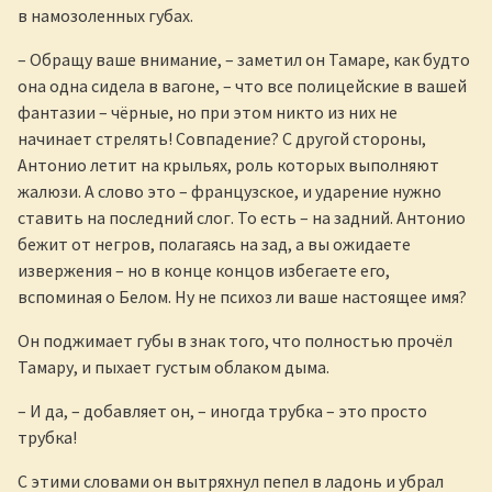
в намозоленных губах.
– Обращу ваше внимание, – заметил он Тамаре, как будто
она одна сидела в вагоне, – что все полицейские в вашей
фантазии – чёрные, но при этом никто из них не
начинает стрелять! Совпадение? С другой стороны,
Антонио летит на крыльях, роль которых выполняют
жалюзи. А слово это – французское, и ударение нужно
ставить на последний слог. То есть – на задний. Антонио
бежит от негров, полагаясь на зад, а вы ожидаете
извержения – но в конце концов избегаете его,
вспоминая о Белом. Ну не психоз ли ваше настоящее имя?
Он поджимает губы в знак того, что полностью прочёл
Тамару, и пыхает густым облаком дыма.
– И да, – добавляет он, – иногда трубка – это просто
трубка!
С этими словами он вытряхнул пепел в ладонь и убрал