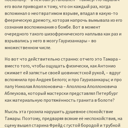
его воли приводил к тому, что он каждый раз, когда
вспоминал о неотвратимом взрыве, впадал в какую-то
феерическую дремоту, которая напрочь вымывала из его
сознания воспоминания о бомбе. Вот в момент
очередного такого шизофренического наплыва как раз и
взрывались у него в мозгу Гауризанкары – во
множественном числе.
Но вот что действительно странно: отчего это Тамара –
вместо того, чтобы ощущать физически, как Антонио
сжимает ей запястье своей шовинистской рукой, – вдруг
вспомнила про Андрея Белого; и про Гауризанкары; и про
папу Николая Аполлоновича – Аполлона Аполлоновича
Аблеухова, который мастерски представлял Петербург
как материальную протяжённость гранита в болоте?
Мысль эта грозила нарушить душевное спокойствие
Тамары. Поэтому, предваряя всякие её неспокойствия, на
сцену вышел старина Фрейд с густой бородой и трубкой