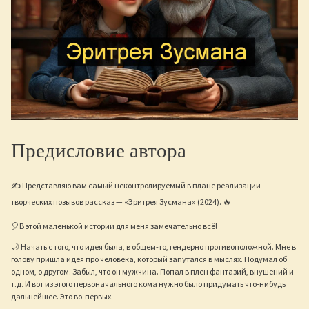
Предисловие автора
✍ Представляю вам самый неконтролируемый в плане реализации
творческих позывов рассказ — «Эритрея Зусмана» (2024). 🔥
🎈В этой маленькой истории для меня замечательно всё!
🌙 Начать с того, что идея была, в общем-то, гендерно противоположной. Мне в
голову пришла идея про человека, который запутался в мыслях. Подумал об
одном, о другом. Забыл, что он мужчина. Попал в плен фантазий, внушений и
т.д. И вот из этого первоначального кома нужно было придумать что-нибудь
дальнейшее. Это во-первых.