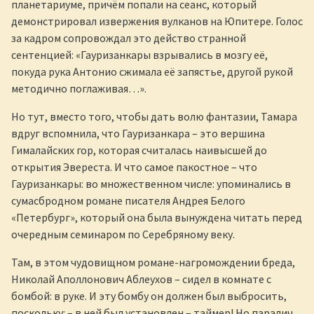
планетариуме, причём попали на сеанс, который
демонстрировал извержения вулканов на Юпитере. Голос
за кадром сопровождал это действо странной
сентенцией: «Гауризанкары взрывались в мозгу её,
покуда рука Антонио сжимала её запястье, другой рукой
методично поглаживая…».
Но тут, вместо того, чтобы дать волю фантазии, Тамара
вдруг вспомнила, что Гауризанкара – это вершина
Гималайских гор, которая считалась наивысшей до
открытия Эвереста. И что самое пакостное – что
Гауризанкары: во множественном числе: упоминались в
сумасбродном романе писателя Андрея Белого
«Петербург», который она была вынуждена читать перед
очередным семинаром по Серебряному веку.
Там, в этом чудовищном романе-нагромождении бреда,
Николай Аполлонович Аблеухов – сидел в комнате с
бомбой: в руке. И эту бомбу он должен был выбросить,
поскольку: – в ней был установлен – таймер! Но паралич