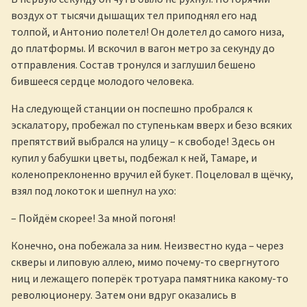
воздух от тысячи дышащих тел приподнял его над
толпой, и Антонио полетел! Он долетел до самого низа,
до платформы. И вскочил в вагон метро за секунду до
отправления. Состав тронулся и заглушил бешено
бившееся сердце молодого человека.
На следующей станции он поспешно пробрался к
эскалатору, пробежал по ступенькам вверх и безо всяких
препятствий выбрался на улицу – к свободе! Здесь он
купил у бабушки цветы, подбежал к ней, Тамаре, и
коленопреклоненно вручил ей букет. Поцеловал в щёчку,
взял под локоток и шепнул на ухо:
– Пойдём скорее! За мной погоня!
Конечно, она побежала за ним. Неизвестно куда – через
скверы и липовую аллею, мимо почему-то свергнутого
ниц и лежащего поперёк тротуара памятника какому-то
революционеру. Затем они вдруг оказались в