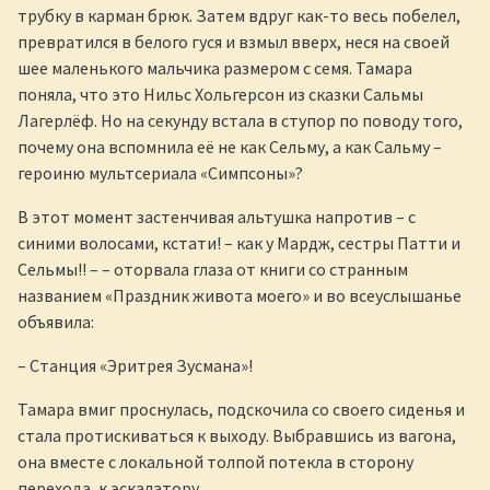
трубку в карман брюк. Затем вдруг как-то весь побелел,
превратился в белого гуся и взмыл вверх, неся на своей
шее маленького мальчика размером с семя. Тамара
поняла, что это Нильс Хольгерсон из сказки Сальмы
Лагерлёф. Но на секунду встала в ступор по поводу того,
почему она вспомнила её не как Сельму, а как Сальму –
героиню мультсериала «Симпсоны»?
В этот момент застенчивая альтушка напротив – с
синими волосами, кстати! – как у Мардж, сестры Патти и
Сельмы!! – – оторвала глаза от книги со странным
названием «Праздник живота моего» и во всеуслышанье
объявила:
– Станция «Эритрея Зусмана»!
Тамара вмиг проснулась, подскочила со своего сиденья и
стала протискиваться к выходу. Выбравшись из вагона,
она вместе с локальной толпой потекла в сторону
перехода, к эскалатору.