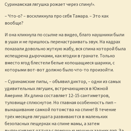
Суринамская лягушка рожает через спину!».
– Что-о? – воскликнула про себя Тамара. – Это как
вообще?
И она кликнула по ссылке на видео, благо наушники были
в ушах и не пришлось перенастраивать звук. На кадрах
показали довольно жуткую жабу, вся спина которой была
испещрена дырочками, как ягодки в гранате. Только
вместо ягод блестели белые копошащиеся шарики, с
которыми вот-вот должно было что-то произойти.
– Суринамские пипы, – объявил диктор, – одни из самых
удивительных лягушек, встречающиеся в Южной
Америке. Их длина составляет 12-15 сантиметров,
туловище сплюснутое. Но главная особенность пип –
вынашивание самкой потомства на спине! В течение
трёх месяцев лягушата развиваются в маленьких
безопасных пещерках на спине мамы, а затем
выпрыгивают оттуда с помощью мощных задних лап. За