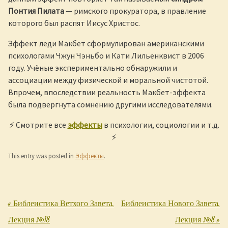
Понтия Пилата
— римского прокуратора, в правление
которого был распят Иисус Христос.
Эффект леди Макбет сформулирован американскими
психологами Чжун Чэньбо и Кати Лильенквист в 2006
году. Учёные экспериментально обнаружили и
ассоциации между физической и моральной чистотой.
Впрочем, впоследствии реальность Макбет-эффекта
была подвергнута сомнению другими исследователями.
⚡ Смотрите все
эффекты
в психологии, социологии и т.д.
⚡
This entry was posted in
Эффекты
.
«
Библеистика Ветхого Завета.
Библеистика Нового Завета.
Post navigation
Лекция №18
Лекция №8
»