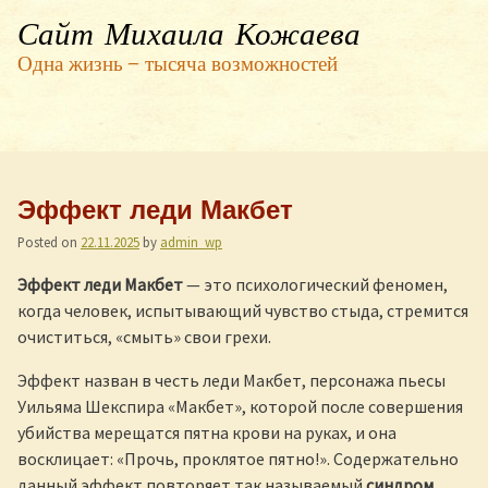
Сайт Михаила Кожаева
Одна жизнь — тысяча возможностей
Эффект леди Макбет
Posted on
22.11.2025
by
admin_wp
Эффект леди Макбет
— это психологический феномен,
когда человек, испытывающий чувство стыда, стремится
очиститься, «смыть» свои грехи.
Эффект назван в честь леди Макбет, персонажа пьесы
Уильяма Шекспира «Макбет», которой после совершения
убийства мерещатся пятна крови на руках, и она
восклицает: «Прочь, проклятое пятно!». Содержательно
данный эффект повторяет так называемый
синдром