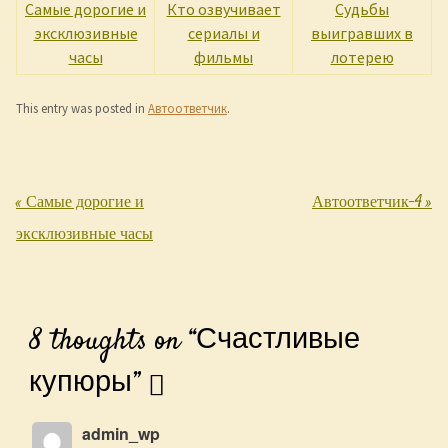
Самые дорогие и
Кто озвучивает
Судьбы
эксклюзивные
сериалы и
выигравших в
часы
фильмы
лотерею
This entry was posted in
Автоответчик
.
«
Самые дорогие и
Автоответчик-4
»
Post navigation
эксклюзивные часы
8 thoughts on “
Счастливые
купюры
”
admin_wp