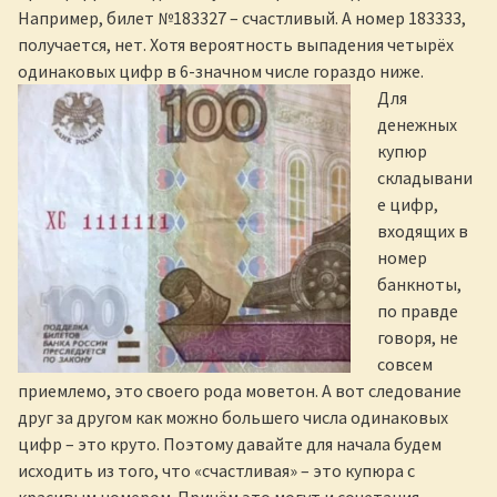
Например, билет №183327 – счастливый. А номер 183333,
получается, нет. Хотя вероятность выпадения четырёх
одинаковых цифр в 6-значном числе гораздо ниже.
Для
денежных
купюр
складывани
е цифр,
входящих в
номер
банкноты,
по правде
говоря, не
совсем
приемлемо, это своего рода моветон. А вот следование
друг за другом как можно большего числа одинаковых
цифр – это круто. Поэтому давайте для начала будем
исходить из того, что «счастливая» – это купюра с
красивым номером. Причём это могут и сочетания