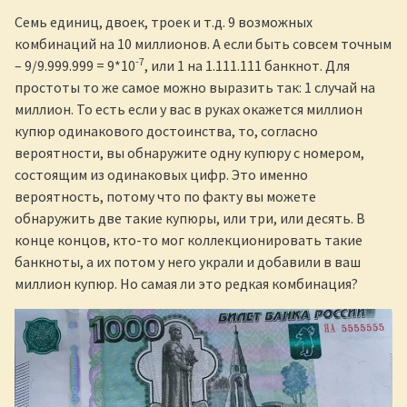
Семь единиц, двоек, троек и т.д. 9 возможных
комбинаций на 10 миллионов. А если быть совсем точным
-7
– 9/9.999.999 = 9*10
, или 1 на 1.111.111 банкнот. Для
простоты то же самое можно выразить так: 1 случай на
миллион. То есть если у вас в руках окажется миллион
купюр одинакового достоинства, то, согласно
вероятности, вы обнаружите одну купюру с номером,
состоящим из одинаковых цифр. Это именно
вероятность, потому что по факту вы можете
обнаружить две такие купюры, или три, или десять. В
конце концов, кто-то мог коллекционировать такие
банкноты, а их потом у него украли и добавили в ваш
миллион купюр. Но самая ли это редкая комбинация?