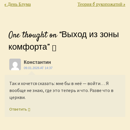
«
День Блума
Теория 6 рукопожатий
»
Post navigation
One thought on “
Выход из зоны
комфорта
”
Константин
09.01.2026 AT 14:37
Так и хочется сказать: мне бы в неё — войти… Я
вообще не знаю, где это теперь и что. Разве что в
церкви.
Ответить