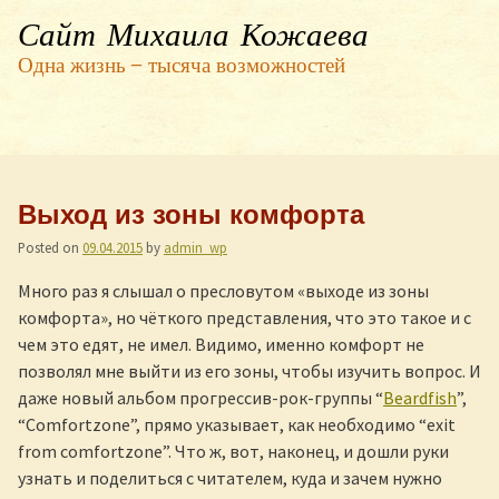
Сайт Михаила Кожаева
Одна жизнь — тысяча возможностей
Выход из зоны комфорта
Posted on
09.04.2015
by
admin_wp
Много раз я слышал о пресловутом «выходе из зоны
комфорта», но чёткого представления, что это такое и с
чем это едят, не имел. Видимо, именно комфорт не
позволял мне выйти из его зоны, чтобы изучить вопрос. И
даже новый альбом прогрессив-рок-группы “
Beardfish
”,
“Comfortzone”, прямо указывает, как необходимо “exit
from comfortzone”. Что ж, вот, наконец, и дошли руки
узнать и поделиться с читателем, куда и зачем нужно