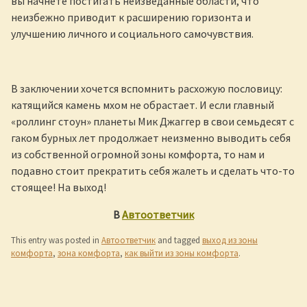
вы начнёте постигать неизведанные области, что
неизбежно приводит к расширению горизонта и
улучшению личного и социального самочувствия.
В заключении хочется вспомнить расхожую пословицу:
катящийся камень мхом не обрастает. И если главный
«роллинг стоун» планеты Мик Джаггер в свои семьдесят с
гаком бурных лет продолжает неизменно выводить себя
из собственной огромной зоны комфорта, то нам и
подавно стоит прекратить себя жалеть и сделать что-то
стоящее! На выход!
В
Автоответчик
This entry was posted in
Автоответчик
and tagged
выход из зоны
комфорта
,
зона комфорта
,
как выйти из зоны комфорта
.