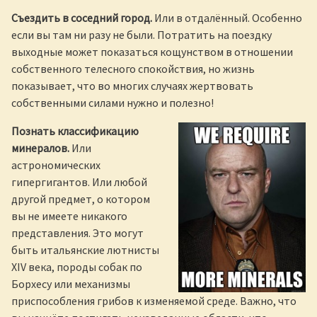
Съездить в соседний город.
Или в отдалённый. Особенно
если вы там ни разу не были. Потратить на поездку
выходные может показаться кощунством в отношении
собственного телесного спокойствия, но жизнь
показывает, что во многих случаях жертвовать
собственными силами нужно и полезно!
Познать классификацию
минералов.
Или
астрономических
гипергигантов. Или любой
другой предмет, о котором
вы не имеете никакого
представления. Это могут
быть итальянские лютнисты
XIV века, породы собак по
Борхесу или механизмы
приспособления грибов к изменяемой среде. Важно, что