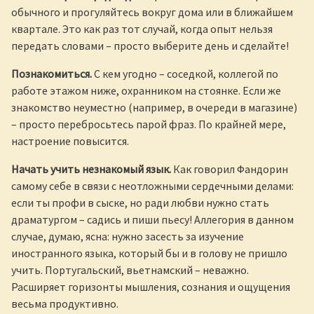
обычного и прогуляйтесь вокруг дома или в ближайшем
квартале. Это как раз тот случай, когда опыт нельзя
передать словами – просто выберите день и сделайте!
Познакомиться.
С кем угодно – соседкой, коллегой по
работе этажом ниже, охранником на стоянке. Если же
знакомство неуместно (например, в очереди в магазине)
– просто перебросьтесь парой фраз. По крайней мере,
настроение повысится.
Начать учить незнакомый язык.
Как говорил Фандорин
самому себе в связи с неотложными сердечными делами:
если ты профи в сыске, но ради любви нужно стать
драматургом – садись и пиши пьесу! Аллегория в данном
случае, думаю, ясна: нужно засесть за изучение
иностранного языка, который бы и в голову не пришло
учить. Португальский, вьетнамский – неважно.
Расширяет горизонты мышления, сознания и ощущения
весьма продуктивно.