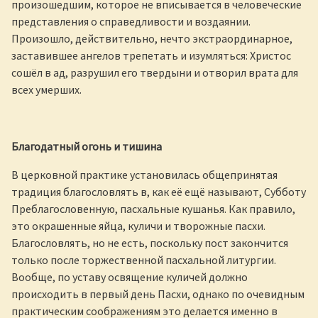
произошедшим, которое не вписывается в человеческие
представления о справедливости и воздаянии.
Произошло, действительно, нечто экстраординарное,
заставившее ангелов трепетать и изумляться: Христос
сошёл в ад, разрушил его твердыни и отворил врата для
всех умерших.
Благодатный огонь и тишина
В церковной практике установилась общепринятая
традиция благословлять в, как её ещё называют, Субботу
Преблагословенную, пасхальные кушанья. Как правило,
это окрашенные яйца, куличи и творожные пасхи.
Благословлять, но не есть, поскольку пост закончится
только после торжественной пасхальной литургии.
Вообще, по уставу освящение куличей должно
происходить в первый день Пасхи, однако по очевидным
практическим соображениям это делается именно в