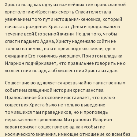
Христа во ад как одну из важнейших тем православной
христологии: «Крестная смерть Спасителя стала
увенчанием того пути истощания-кенозиса, который
начался с рождения Христа от Девы и продолжался в
течение всей Его земной жизни. Но для того, чтобы
спасти падшего Адама, Христу надлежало сойти не
только на землю, но и в преисподнюю земли, где в
ожидании Его томились умершие». При этом владыка
Иларион подчёркивает, что правильнее говорить не о
«сошествии во ад», а об «исшествии Христа из ада».
Сошествие во ад является чрезвычайно таинственным
событием священной истории христианства.
Православное богословие настаивает, что целью
сошествия Христа было не только выведение
томившихся там праведников, но и проповедь
нераскаянным грешникам. Митрополит Иларион
характеризует сошествие во ад как «событие
космического значения, имеющее отношение ко всем без