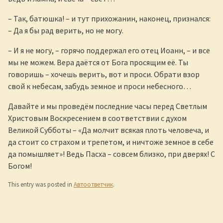
– Так, батюшка! – и тут прихожанин, наконец, признался:
– Да я бы рад верить, но не могу.
– И я не могу, – горячо поддержал его отец Иоанн, – и все
мы не можем. Вера даётся от Бога просящим её. Ты
говоришь – хочешь верить, вот и проси. Обрати взор
свой к небесам, забудь земное и проси небесного…
Давайте и мы проведём последние часы перед Светлым
Христовым Воскресением в соответствии с духом
Великой Субботы – «Да молчит всякая плоть человеча, и
да стоит со страхом и трепетом, и ничтоже земное в себе
да помышляет»! Ведь Пасха – совсем близко, при дверях! С
Богом!
This entry was posted in
Автоответчик
.