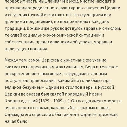
первобытность мышления? И выход многие находят в
признании определённого культурного значения Церкви
и её учения (пускай и считают всё это суеверием или
древними преданиями), но воспринимают как дань
традиции. В жизни же руководствуясь здравым смыслом,
текущей социально-экономической ситуацией и
собственными представлениями об успехе, морали и
цели существования.
Между тем, самой Церковью христианское учение
считается непреложным и актуальным. Вера в телесное
воскресение мёртвых является фундаментальным
постулатом православия, каким бы это ни было «для
эллинов безумием». Одним из столпов веры в Русской
Церкви век назад был святой праведный Иоанн
Кронштадтский (1829 – 1909 гг.). Он всегда умел говорить
очень просто о самых, казалось бы, сложных вещах.
Однажды его спросили о бытии Бога. Один из прихожан
начал было: