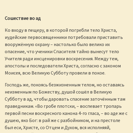
Сошествие во ад
Ко входу в пещеру, в которой погребли тело Христа,
иудейские первосвященники потребовали приставить
вооружённую охрану – настолько было велико их
опасение, что ученики Спасителя тайно вынесут тело
Учителя ради инсценировки воскресения. Между тем,
апостолы и последователи Христа, согласно с законом
Моисея, всю Великую Субботу провели в покое.
Господь же, покоясь безжизненным телом, но оставаясь
неизменным по Божеству, душой сошёл в Великую
Субботу в ад, чтобы даровать спасение заточённым там
праведникам. «Во гробе плотски, – воспевает тропарь
первой песни воскресного канона 4-го гласа, – во аде же с
душею, яко Бог: в рай же с разбойником, и на престоле
был еси, Христе, со Отцем и Духом, вся исполняяй,