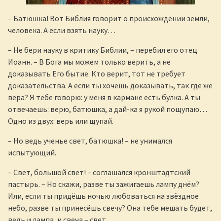
– Батюшка! Вот Библия говорит о происхождении земли,
человека. А если взять науку…
– Не бери науку в критику Библии, – перебил его отец
Иоанн. – В Бога мы можем только верить, а не
доказывать Его бытие. Кто верит, тот не требует
доказательства. А если ты хочешь доказывать, так где же
вера? Я тебе говорю: у меня в кармане есть булка. А ты
отвечаешь: верю, батюшка, а дай-ка я рукой пощупаю…
Одно из двух: верь или щупай.
– Но ведь ученье свет, батюшка! – не унимался
испытующий.
– Свет, большой свет! – соглашался кронштадтский
пастырь. – Но скажи, разве ты зажигаешь лампу днём?
Или, если ты придёшь ночью любоваться на звёздное
небо, разве ты принесёшь свечу? Она тебе мешать будет,
ведь и лампа, и свеча – свет…