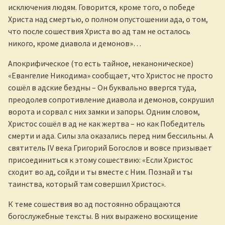
исключения людям. Говорится, кроме того, о победе
Христа над смертью, о полном опустошении ада, о том,
что после сошествия Христа во ад там не осталось
никого, кроме диавола и демонов»…
Апокрифическое (то есть тайное, неканоническое)
«Евангелие Никодима» сообщает, что Христос не просто
сошёл в адские бездны – Он буквально ввергся туда,
преодолев сопротивление диавола и демонов, сокрушил
ворота и сорвал с них замки и запоры. Одним словом,
Христос сошёл в ад не как жертва – но как Победитель
смерти и ада. Силы зла оказались перед ним бессильны. А
святитель IV века Григорий Богослов и вовсе призывает
присоединиться к этому сошествию: «Если Христос
сходит во ад, сойди и ты вместе с Ним. Познай и ты
таинства, который там совершил Христос».
К теме сошествия во ад постоянно обращаются
богослужебные тексты. В них выражено восхищение