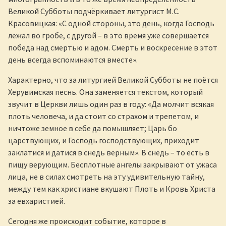
Великой Субботы подчёркивает литургист М.С.
Красовицкая: «С одной стороны, это день, когда Господь
лежал во гробе, с другой – в это время уже совершается
победа над смертью и адом. Смерть и воскресение в этот
день всегда вспоминаются вместе».
Характерно, что за литургией Великой Субботы не поётся
Херувимская песнь. Она заменяется текстом, который
звучит в Церкви лишь один раз в году: «Да молчит всякая
плоть человеча, и да стоит со страхом и трепетом, и
ничтоже земное в себе да помышляет; Царь бо
царствующих, и Господь господствующих, приходит
заклатися и датися в снедь верным». В снедь – то есть в
пищу верующим. Бесплотные ангелы закрывают от ужаса
лица, не в силах смотреть на эту удивительную тайну,
между тем как христиане вкушают Плоть и Кровь Христа
за евхаристией.
Сегодня же происходит событие, которое в